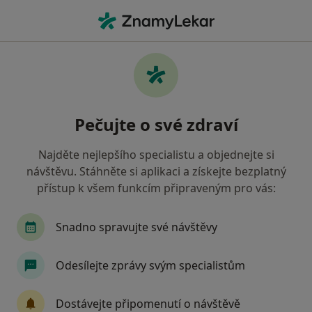
Hla
Najděte si lékaře a
objednejte se
Pečujte o své zdraví
Vyhledávat mezi 49 000 doktory.
Najděte nejlepšího specialistu a objednejte si
návštěvu. Stáhněte si aplikaci a získejte bezplatný
přístup k všem funkcím připraveným pro vás:
V ordinaci
Online
V ordinaci
Online
specializace, nemoc nebo př
Snadno spravujte své návštěvy
Město nebo region
Odesílejte zprávy svým specialistům
Hledat
Dostávejte připomenutí o návštěvě