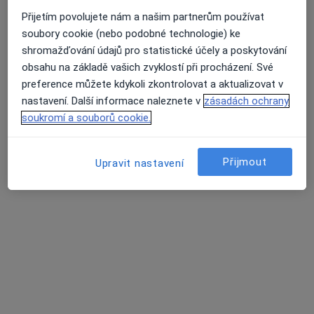
Vyberte si mezi 49 000 lékařů a specialistů. Přečtěte
si názory ostatních pacientů.
Přijetím povolujete nám a našim partnerům používat
soubory cookie (nebo podobné technologie) ke
shromažďování údajů pro statistické účely a poskytování
Snadno si objednejte návštěvu
obsahu na základě vašich zvyklostí při procházení. Své
preference můžete kdykoli zkontrolovat a aktualizovat v
Vyberte si vhodný termín, zadejte údaje a
nastavení. Další informace naleznete v
zásadách ochrany
potvrďte...Hotovo. Objednali jste si návštěvu!
soukromí a souborů cookie.
Připomenutí o návštěvě
Přijmout
Upravit nastavení
Sms zprávou a mailem vám zašleme připomenutí o
návštěvě.
Služba je poskytována zdarma
Náštěvu si na ZnamyLekar.cz objednáte zdarma.