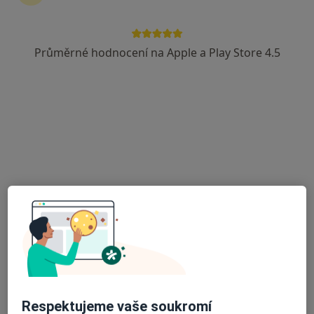
Průměrné hodnocení na Apple a Play Store 4.5
Zubař
Praktický lékař
Gynekolog
Ortoped
Psycholog
Psychiatr
Chirurg
Dermatolog
Pediatr
Oční lékař
Fyzioterapeut
Otorinolaryngolog
Urolog
Dentální hygienistka, hygienista
Plastický chirurg
Více
Oblíbené specializace
Bělení zubů
Estetická stomatologie
Cvičení
Masáž
Vyšetření prsu
Lymfodrenáž
Implantáty
Více
Služby
Najděte si lékaře
Respektujeme vaše soukromí