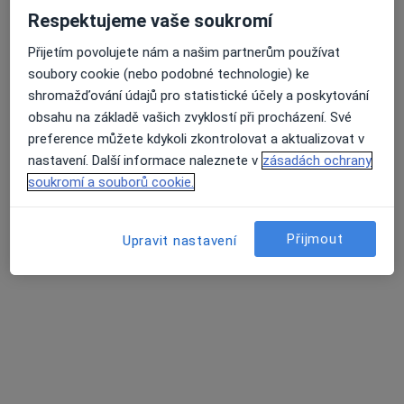
Respektujeme vaše soukromí
MUDr. Zdeněk Faldyna
Psychiatr, Psychoterapeut
Přijetím povolujete nám a našim partnerům používat
11 názorů
soubory cookie (nebo podobné technologie) ke
shromažďování údajů pro statistické účely a poskytování
Online psychoterapie
1 500 Kč
obsahu na základě vašich zvyklostí při procházení. Své
Tento specialista nenabízí online rezervaci termínu na této adrese.
preference můžete kdykoli zkontrolovat a aktualizovat v
nastavení. Další informace naleznete v
zásadách ochrany
Rezervovat termín
soukromí a souborů cookie.
Přijmout
Upravit nastavení
MUDr. Rostislav Procházka
·
Více
Psychiatr, Psycholog