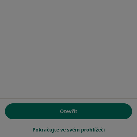
Hlavní Stránka
Psychiatr
Plzeň
Změna města
Změna města
Stránky
Soukromí a soubory cookies
Zásady ochrany osobních údajů pro zaměstnance
zdravotní péče
O nás
Kontakt
Pracovní příležitosti
Hledáme nové kolegy!
Podmínky
Partneři
Jak řadíme výsledky vyhledávání?
Přístupnost
Otevřít
Pro pacienty
Pokračujte ve svém prohlížeči
Lékaři