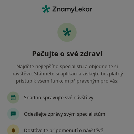
Hla
Psychiatr • Plzeň, plzeňský
Filtry
Mapa
Psychiatr Plzeň
Pečujte o své zdraví
Jak řadíme výsledky vyhledávání?
Najděte nejlepšího specialistu a objednejte si
návštěvu. Stáhněte si aplikaci a získejte bezplatný
Jakou pojišťovnu máte?
přístup k všem funkcím připraveným pro vás:
Zdravotní pojišťovna ministerstva vnitra ČR
O
Snadno spravujte své návštěvy
Odesílejte zprávy svým specialistům
Dostávejte připomenutí o návštěvě