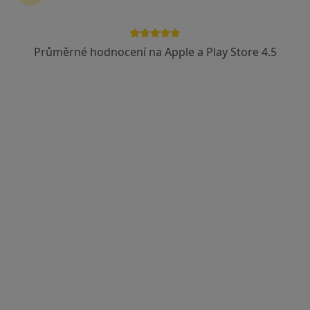
Průměrné hodnocení na Apple a Play Store 4.5
MUDr. Lenka Puflerová
Psychiatr
14 názorů
Slovanská 27, Plzeň
•
Mapa
Privátní psychiatrie, psychoterapie
Tento specialista nenabízí online rezervaci termínu na této adrese.
Rezervovat termín