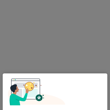
MUDr. Šárka Bínová
·
Více
Psychiatr, Dětský psychiatr, Psychoterapeut
427 názorů
Konzultace online
Hrazeno pojišťovnou
Tento specialista nenabízí online rezervaci termínu na této adrese.
Rezervovat termín