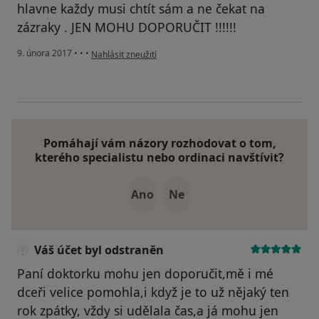
hlavne každy musi chtít sám a ne čekat na
zázraky . JEN MOHU DOPORUČIT !!!!!!
podle názoru uživatele Váš účet byl odstraněn
9. února 2017
•
•
•
Nahlásit zneužití
Pomáhají vám názory rozhodovat o tom,
kterého specialistu nebo ordinaci navštívit?
Ano
Ne
Váš účet byl odstraněn
Paní doktorku mohu jen doporučit,mě i mé
dceři velice pomohla,i když je to už nějaký ten
rok zpátky, vždy si udělala čas,a já mohu jen