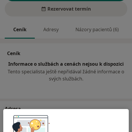
Rezervovat termín
Ceník
Adresy
Názory pacientů (6)
Ceník
Informace o službách a cenách nejsou k dispozici
Tento specialista ještě nepřidával žádné informace o
svých službách.
Adresa
FN Plzeň - Psychiatrická klinika
Edvarda Beneše 1128/13,
Plzeň