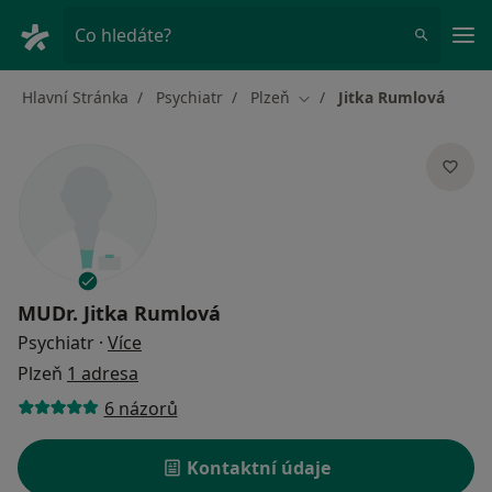
Hla
Co hledáte?
Hlavní Stránka
Psychiatr
Plzeň
Jitka Rumlová
Změna města
MUDr.
Jitka Rumlová
o specializacích
Psychiatr
·
Více
Plzeň
1 adresa
6 názorů
Kontaktní údaje