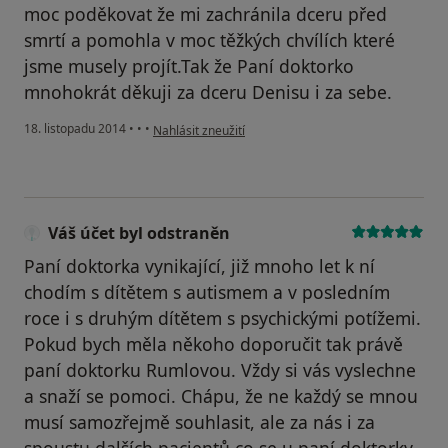
moc poděkovat že mi zachránila dceru před
smrtí a pomohla v moc těžkých chvílích které
jsme musely projít.Tak že Paní doktorko
mnohokrát děkuji za dceru Denisu i za sebe.
podle názoru uživatele Váš účet byl odstraněn
18. listopadu 2014
•
•
•
Nahlásit zneužití
Váš účet byl odstraněn
Paní doktorka vynikající, již mnoho let k ní
chodím s dítětem s autismem a v posledním
roce i s druhým dítětem s psychickými potížemi.
Pokud bych měla někoho doporučit tak právě
paní doktorku Rumlovou. Vždy si vás vyslechne
a snaží se pomoci. Chápu, že ne každý se mnou
musí samozřejmě souhlasit, ale za nás i za