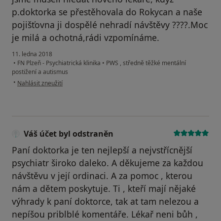
p.doktorka se přestěhovala do Rokycan a naše
pojišťovna ji dospělé nehradí návštěvy ????.Moc
je milá a ochotná,rádi vzpomínáme.
11. ledna 2018
•
FN Plzeň - Psychiatrická klinika
•
PWS , středně těžké mentální
postižení a autismus
podle názoru uživatele Váš účet byl odstraněn
•
Nahlásit zneužití
Váš účet byl odstraněn
Paní doktorka je ten nejlepší a nejvstřícnější
psychiatr široko daleko. A děkujeme za každou
návštěvu v její ordinaci. A za pomoc , kterou
nám a dětem poskytuje. Ti , kteří mají nějaké
výhrady k paní doktorce, tak at tam nelezou a
nepíšou priblblé komentáře. Lékař neni bůh ,