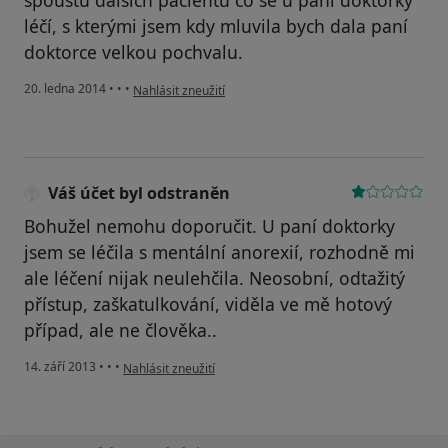
spoustu dalších pacientů co se u paní doktorky
léčí, s kterými jsem kdy mluvila bych dala paní
doktorce velkou pochvalu.
podle názoru uživatele Váš účet byl odstraněn
20. ledna 2014
•
•
•
Nahlásit zneužití
Váš účet byl odstraněn
Bohužel nemohu doporučit. U paní doktorky
jsem se léčila s mentální anorexií, rozhodně mi
ale léčení nijak neulehčila. Neosobní, odtažitý
přístup, zaškatulkování, viděla ve mě hotový
případ, ale ne člověka..
podle názoru uživatele Váš účet byl odstraněn
14. září 2013
•
•
•
Nahlásit zneužití