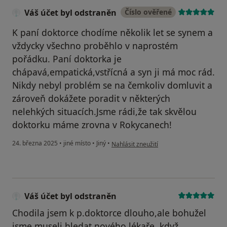
Váš účet byl odstraněn
Číslo ověřené
K paní doktorce chodíme několik let se synem a
vždycky všechno proběhlo v naprostém
pořádku. Paní doktorka je
chápavá,empatická,vstřícná a syn ji má moc rád.
Nikdy nebyl problém se na čemkoliv domluvit a
zároveň dokážete poradit v některých
nelehkých situacích.Jsme rádi,že tak skvělou
doktorku máme zrovna v Rokycanech!
podle názoru uživatele Váš účet byl odst
24. března 2025
•
jiné místo
•
Jiný
•
Nahlásit zneužití
Váš účet byl odstraněn
Chodila jsem k p.doktorce dlouho,ale bohužel
jsme museli hledat nového lékaře, když