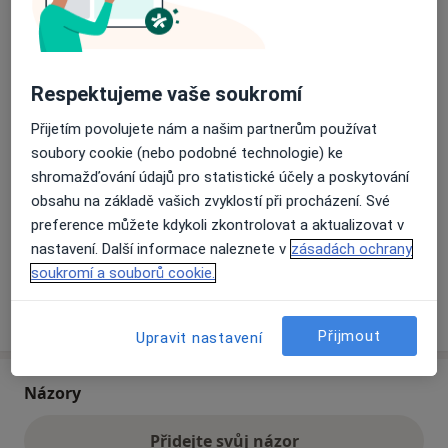
Přiblížit mapu
se otevře v nové záložce
Respektujeme vaše soukromí
Dostupnost
Na této adrese online kalendář není aktivní
Přijetím povolujete nám a našim partnerům používat
Co mám v takové situaci udělat?
soubory cookie (nebo podobné technologie) ke
shromažďování údajů pro statistické účely a poskytování
obsahu na základě vašich zvyklostí při procházení. Své
Způsoby platby (soukromé návštěvy)
preference můžete kdykoli zkontrolovat a aktualizovat v
Na teto adrese lékař přijímá pacienty na pojišťovnu
nastavení. Další informace naleznete v
zásadách ochrany
Detaily
soukromí a souborů cookie.
Více
o adrese
Přijmout
Upravit nastavení
Názory
Přidejte svůj názor