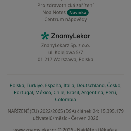
Pro zdravotnická zařízení
Noa Notes
Novinka
Centrum nápovědy
Kontakt
ZnamyLekar - Hlavní stránka
ZnanyLekarz Sp. z o.o.
ul. Kolejowa 5/7
01-217 Warszawa, Polska
se otevře v nové záložce
se otevře v nové záložce
se otevře v nové záložce
se otevře v nové záložce
se otevře v 
se o
Polska
,
Türkiye
,
España
,
Italia
,
Deutschland
,
Česko
,
se otevře v nové záložce
se otevře v nové záložce
se otevře v nové záložce
se otevře v nové záložc
se otevře v 
se ote
Portugal
,
México
,
Chile
,
Brasil
,
Argentina
,
Perú
,
se otevře v nové záložce
Colombia
NAŘÍZENÍ (EU) 2022/2065 (DSA) článek 24: 15.395.179
uživatelů/měsíc - Červen 2026
www.znamylekar.cz © 2026 - Najděte si lékaře a