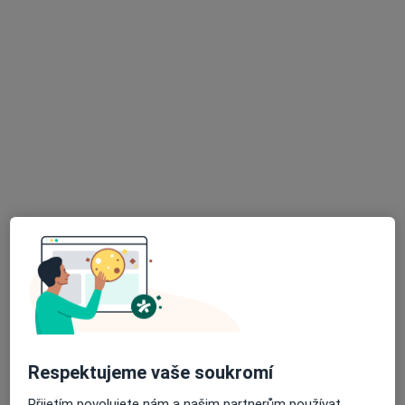
Ordinace
Tento specialista nenabízí online rezervaci termínu na této adrese.
Rezervovat termín
K dispozici jsou online konzultace
Specialisté ve vaší oblasti nenabízí osobní návštěvy.
Zkuste místo toho online konzultace.
Respektujeme vaše soukromí
MUDr. Šárka Bínová
Přijetím povolujete nám a našim partnerům používat