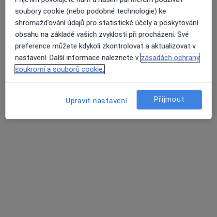
·
Více
Psychiatr, Dětský psychiatr, Psychoterapeut
soubory cookie (nebo podobné technologie) ke
427 názorů
shromažďování údajů pro statistické účely a poskytování
Konzultace online
Hrazeno pojišťovnou
obsahu na základě vašich zvyklostí při procházení. Své
preference můžete kdykoli zkontrolovat a aktualizovat v
Tento specialista nenabízí online rezervaci termínu na této adrese.
nastavení. Další informace naleznete v
zásadách ochrany
soukromí a souborů cookie.
Rezervovat termín
Přijmout
Upravit nastavení
Další specialisté ve vaší oblasti
Právě teď nemají žádná volná místa. Zkontrolujte,
zda se později neotevřou nová místa.