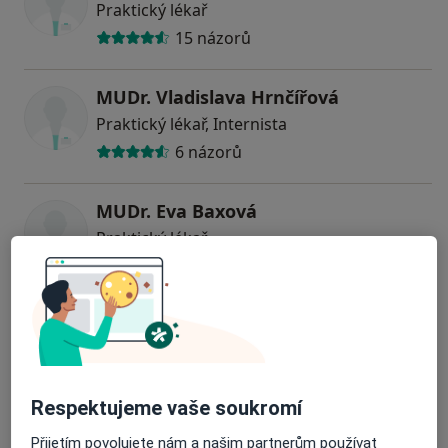
Praktický lékař
15 názorů
MUDr. Vladislava Hrnčířová
Praktický lékař, Internista
6 názorů
MUDr. Eva Baxová
Praktický lékař
39 názorů
MUDr. Lenka Kušičková
Praktický lékař
8 názorů
Respektujeme vaše soukromí
Anna Dobiášová
Přijetím povolujete nám a našim partnerům používat