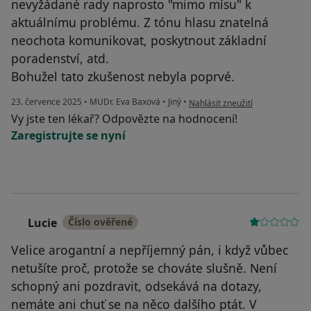
nevyžádané rady naprosto "mimo mísu" k
aktuálnímu problému. Z tónu hlasu znatelná
neochota komunikovat, poskytnout základní
poradenství, atd.
Bohužel tato zkušenost nebyla poprvé.
podle názoru uživatele BJ
23. července 2025
•
MUDr. Eva Baxová
•
Jiný
•
Nahlásit zneužití
Vy jste ten lékař? Odpovězte na hodnocení!
Zaregistrujte se nyní
Lucie
Číslo ověřené
L
Velice arogantní a nepříjemný pán, i když vůbec
netušíte proč, protože se chováte slušně. Není
schopný ani pozdravit, odsekává na dotazy,
nemáte ani chuť se na něco dalšího ptát. V