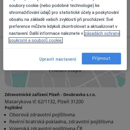
Praktický lékař
soubory cookie (nebo podobné technologie) ke
shromažďování údajů pro statistické účely a poskytování
5 názorů
obsahu na základě vašich zvyklostí při procházení. Své
preference můžete kdykoli zkontrolovat a aktualizovat v
+ 3 specialisti
nastavení. Další informace naleznete v
zásadách ochrany
soukromí a souborů cookie.
Adresa
Přijmout
Upravit nastavení
Přiblížit mapu
Zdravotnické zařízení Plzeň - Doubravka s.r.o.
Masarykova tř. 62/1132, Plzeň 31200
Pojištění
Oborová zdravotní pojišťovna
Revírní bratrská pokladna, zdravotní pojišťovna
Vojenská zdravotní pojišťovna ČR