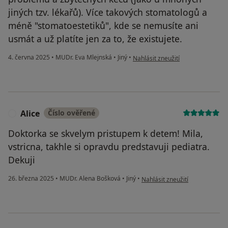
jiných tzv. lékařů). Více takových stomatologů a
méně "stomatoestetiků", kde se nemusíte ani
usmát a už platíte jen za to, že existujete.
podle názoru uživatele PhDr. Mich
4. června 2025
•
MUDr. Eva Mlejnská
•
Jiný
•
Nahlásit zneužití
Alice
Číslo ověřené
A
Doktorka se skvelym pristupem k detem! Mila,
vstricna, takhle si opravdu predstavuji pediatra.
Dekuji
podle názoru uživatele Alice
26. března 2025
•
MUDr. Alena Bošková
•
Jiný
•
Nahlásit zneužití