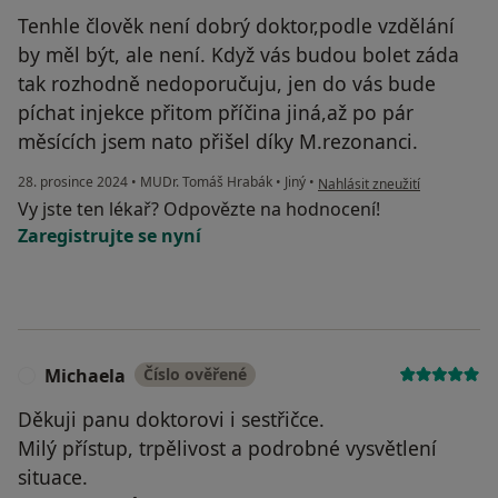
Tenhle člověk není dobrý doktor,podle vzdělání
by měl být, ale není. Když vás budou bolet záda
tak rozhodně nedoporučuju, jen do vás bude
píchat injekce přitom příčina jiná,až po pár
měsících jsem nato přišel díky M.rezonanci.
podle názoru uživatele Karel
28. prosince 2024
•
MUDr. Tomáš Hrabák
•
Jiný
•
Nahlásit zneužití
Vy jste ten lékař? Odpovězte na hodnocení!
Zaregistrujte se nyní
Michaela
Číslo ověřené
M
Děkuji panu doktorovi i sestřičce.
Milý přístup, trpělivost a podrobné vysvětlení
situace.