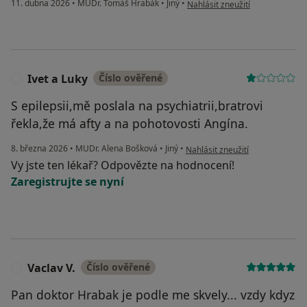
podle názoru uživatele M.H
11. dubna 2026
•
MUDr. Tomáš Hrabák
•
Jiný
•
Nahlásit zneužití
Ivet a Luky
Číslo ověřené
I
S epilepsii,mě poslala na psychiatrii,bratrovi
řekla,že má afty a na pohotovosti Angína.
podle názoru uživatele Ivet a Lu
8. března 2026
•
MUDr. Alena Bošková
•
Jiný
•
Nahlásit zneužití
Vy jste ten lékař? Odpovězte na hodnocení!
Zaregistrujte se nyní
Vaclav V.
Číslo ověřené
V
Pan doktor Hrabak je podle me skvely... vzdy kdyz