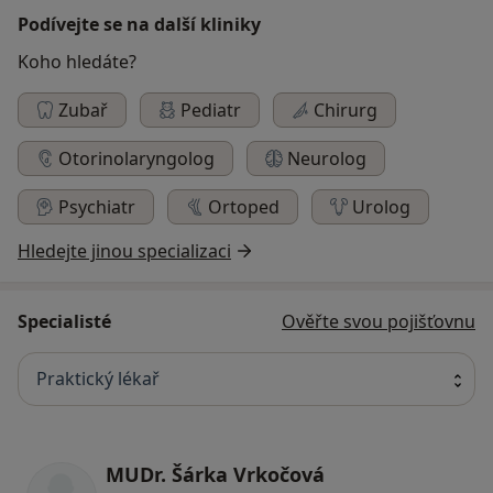
Podívejte se na další kliniky
Koho hledáte?
Zubař
Pediatr
Chirurg
Otorinolaryngolog
Neurolog
Psychiatr
Ortoped
Urolog
Hledejte jinou specializaci
Specialisté
Ověřte svou pojišťovnu
Praktický lékař
MUDr. Šárka Vrkočová