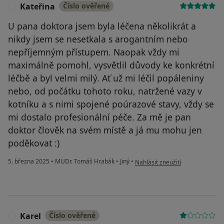
Kateřina
Číslo ověřené
K
U pana doktora jsem byla léčena několikrát a
nikdy jsem se nesetkala s arogantním nebo
nepříjemným přístupem. Naopak vždy mi
maximálně pomohl, vysvětlil důvody ke konkrétní
léčbě a byl velmi milý. Ať už mi léčil popáleniny
nebo, od počátku tohoto roku, natržené vazy v
kotníku a s nimi spojené poúrazové stavy, vždy se
mi dostalo profesionální péče. Za mě je pan
doktor člověk na svém místě a já mu mohu jen
poděkovat :)
podle názoru uživatele Kateřina
5. března 2025
•
MUDr. Tomáš Hrabák
•
Jiný
•
Nahlásit zneužití
Karel
Číslo ověřené
K