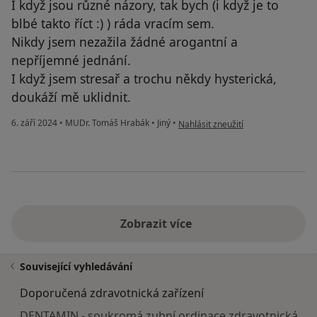
I když jsou různé názory, tak bych (i když je to
blbé takto říct :) ) ráda vracím sem.
Nikdy jsem nezažila žádné arogantní a
nepříjemné jednání.
I když jsem stresař a trochu někdy hysterická,
doukáží mě uklidnit.
podle názoru uživatele Michaela
6. září 2024
•
MUDr. Tomáš Hrabák
•
Jiný
•
Nahlásit zneužití
Zobrazit více
Související vyhledávání
Doporučená zdravotnická zařízení
DENTAMIN - soukromá zubní ordinace zdravotnická