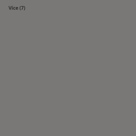
Více (7)
Více v kategorii: Nejčastěji léčené nemoci