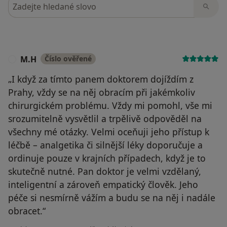
Hledejte v názorech
M.H
Číslo ověřené
M
„I když za tímto panem doktorem dojíždím z
Prahy, vždy se na něj obracím při jakémkoliv
chirurgickém problému. Vždy mi pomohl, vše mi
srozumitelně vysvětlil a trpělivě odpověděl na
všechny mé otázky. Velmi oceňuji jeho přístup k
léčbě – analgetika či silnější léky doporučuje a
ordinuje pouze v krajních případech, když je to
skutečně nutné. Pan doktor je velmi vzdělaný,
inteligentní a zároveň empatický člověk. Jeho
péče si nesmírně vážím a budu se na něj i nadále
obracet.“