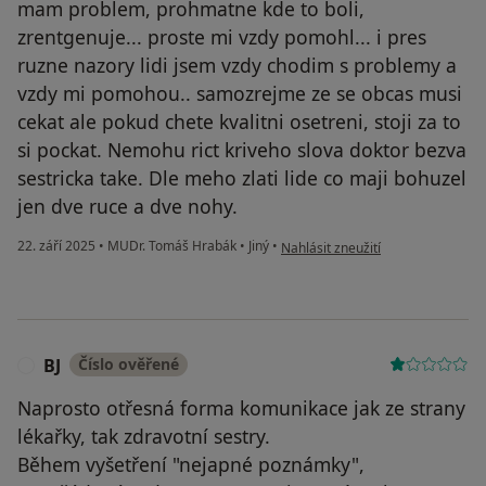
mam problem, prohmatne kde to boli,
zrentgenuje... proste mi vzdy pomohl... i pres
ruzne nazory lidi jsem vzdy chodim s problemy a
vzdy mi pomohou.. samozrejme ze se obcas musi
cekat ale pokud chete kvalitni osetreni, stoji za to
si pockat. Nemohu rict kriveho slova doktor bezva
sestricka take. Dle meho zlati lide co maji bohuzel
jen dve ruce a dve nohy.
podle názoru uživatele Vaclav V.
22. září 2025
•
MUDr. Tomáš Hrabák
•
Jiný
•
Nahlásit zneužití
BJ
Číslo ověřené
B
Naprosto otřesná forma komunikace jak ze strany
lékařky, tak zdravotní sestry.
Během vyšetření "nejapné poznámky",