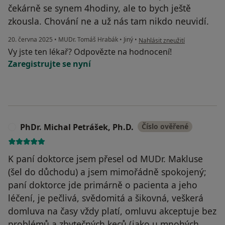
čekárně se synem 4hodiny, ale to bych ještě
zkousla. Chování ne a už nás tam nikdo neuvidí.
podle názoru uživatele Lucie
20. června 2025
•
MUDr. Tomáš Hrabák
•
Jiný
•
Nahlásit zneužití
Vy jste ten lékař? Odpovězte na hodnocení!
Zaregistrujte se nyní
PhDr. Michal Petrášek, Ph.D.
Číslo ověřené
P
K paní doktorce jsem přesel od MUDr. Makluse
(šel do důchodu) a jsem mimořádně spokojený;
paní doktorce jde primárně o pacienta a jeho
léčení, je pečlivá, svědomitá a šikovná, veškerá
domluva na časy vždy platí, omluvu akceptuje bez
problémů a zbytečných keců (jako u mnohých