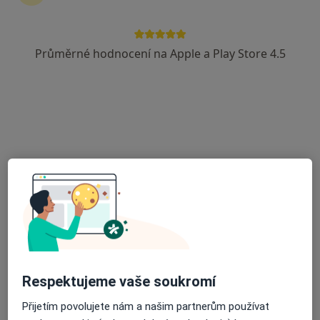
Průměrné hodnocení na Apple a Play Store 4.5
KINEOS fyziocenturm s.r.o.
Fyzioterapeut, Rehabilitační lékař
330 názorů
Alej Svobody 56, Plzeň
•
Mapa
KINEOS fyziocenturm s.r.o.
DĚTI - Podologie/podiatrie
Více
Tomáš Mráz
Ondřej Novák
Fyzioterapeut
Fyzioterapeut
Tato klinika nemá specialisty s dostupnými termíny v online kalendáři
Respektujeme vaše soukromí
Zobrazit profil
Přijetím povolujete nám a našim partnerům používat