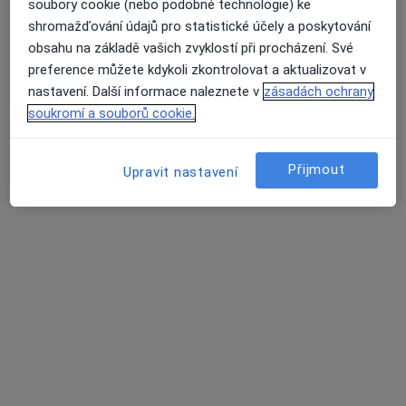
soubory cookie (nebo podobné technologie) ke
shromažďování údajů pro statistické účely a poskytování
obsahu na základě vašich zvyklostí při procházení. Své
preference můžete kdykoli zkontrolovat a aktualizovat v
nastavení. Další informace naleznete v
zásadách ochrany
soukromí a souborů cookie.
Přijmout
Upravit nastavení
Fyzioterapie MK
Fyzioterapeut
226 názorů
Mánesova 1723/55, Plzeň
•
Mapa
Fyzioterapie MK
Kontrola děti
Více