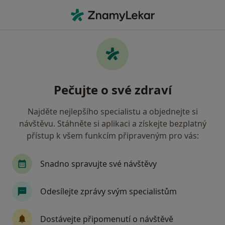
Hla
Fyzioterapie • Plzeň, plzeňský
Filtry
• 1
Mapa
Fyzioterapie Plzeň
Pečujte o své zdraví
Jak řadíme výsledky vyhledávání?
Najděte nejlepšího specialistu a objednejte si
návštěvu. Stáhněte si aplikaci a získejte bezplatný
Jakou pojišťovnu máte?
přístup k všem funkcím připraveným pro vás:
Oborová zdravotní pojišťovna
Snadno spravujte své návštěvy
Odesílejte zprávy svým specialistům
Dostávejte připomenutí o návštěvě