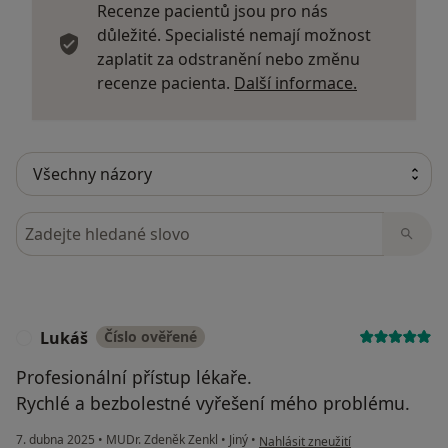
Recenze pacientů jsou pro nás
důležité. Specialisté nemají možnost
zaplatit za odstranění nebo změnu
Další infor
recenze pacienta.
Další informace.
Hledejte v názorech
Lukáš
Číslo ověřené
L
Profesionální přístup lékaře.
Rychlé a bezbolestné vyřešení mého problému.
podle názoru uživatele Lukáš
7. dubna 2025
•
MUDr. Zdeněk Zenkl
•
Jiný
•
Nahlásit zneužití