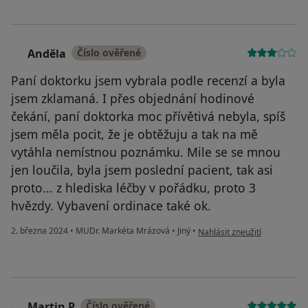
Anděla
Číslo ověřené
A
Paní doktorku jsem vybrala podle recenzí a byla
jsem zklamaná. I přes objednání hodinové
čekání, paní doktorka moc přívětivá nebyla, spíš
jsem měla pocit, že je obtěžuju a tak na mě
vytáhla nemístnou poznámku. Mile se se mnou
jen loučila, byla jsem poslední pacient, tak asi
proto... z hlediska léčby v pořádku, proto 3
hvězdy. Vybavení ordinace také ok.
podle názoru uživatele Andě
2. března 2024
•
MUDr. Markéta Mrázová
•
Jiný
•
Nahlásit zneužití
Martin P
Číslo ověřené
M