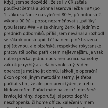
Když jsem se dozvěděl, že se i v ČR začala
používat šetrná a účinná laserová léčba ### (po
1. zákroku šance na vyléčení 80 %, při nutnosti 2.
výkonu 90 %) – pozor, nezaměňovat s „pálítky“
typu laseru ### – a že chirurg Zenkl je jedním z
předních odborníků, příliš jsem neváhal a rozhodl
se zákrok podstoupit. Léčba není plně hrazena
pojišťovnou, ale plzeňské, respektive rokycanské
pracoviště pořád patří k těm nejlevnějším, je však
nutno přečkat jednu noc v nemocnici. Samotný
zákrok je rychlý a zcela bezbolestný. V den
operace je možno jít domů. Jakkoli je operační
úkon oproti jiným metodám šetrný, je třeba
počítat s tím, že alespoň první týden je třeba
klidový režim. Pořád máte na kostrči otevřené
krvácející rány; doporučuji si proto dopřát
neschopenku či home office. Zaléčení v mém