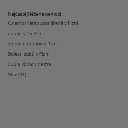
Více v kategorii: Doporučená zdravotnická zaříze
Nejčastěji léčené nemoci
Onemocnění zubní dřeně v Plzni
Zubní kaz v Plzni
Zlomenina zubu v Plzni
Bolesti zubů v Plzni
Zubní kámen v Plzni
Více (11)
Více v kategorii: Nejčastěji léčené nemoci