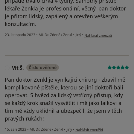
případě trvalo cirka 4 týdny. Samotný přístup
lékaře Zenkla je profesionální, věcný, pan doktor
je přitom lidský, zapálený a otevřen veškerým
konzultacím.
podle názoru uživatele XXX
23. listopadu 2023
•
MUDr. Zdeněk Zenkl
•
Jiný
•
Nahlásit zneužití
Vít Š.
Číslo ověřené
V
Pan doktor Zenkl je vynikajici chirurg - zbavil mě
komplikované píštěle, kterou se jiní doktoři báli
operovat. 5 hvězd za lidský vstřícný přístup, kdy
se každý krok snažil vysvětlit i mě jako laikovi a
tím mě vždy uklidnil a ubezpečil, že jsem v těch
pravých rukách!
podle názoru uživatele Vít Š.
15. září 2023
•
MUDr. Zdeněk Zenkl
•
Jiný
•
Nahlásit zneužití