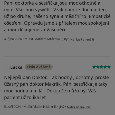
Paní doktorka a sestřička jsou moc ochotné a
milé. Všechno vysvětlí. Vzali nám ze dne na den,
už po druhé, našeho syna 8 měsíčního. Empatické
ošetření. Opravdu jsme s přítelem moc spokojeni
a moc děkujeme za Vaši péči.
podle názoru uživatele MP
4. října 2024
•
MUDr. Markéta Mrázová
•
Jiný
•
Nahlásit zneužití
Lucka
Číslo ověřené
L
Nejlepší pan Doktor.. Tak hodný , ochotný, prostě
úžasný pan doktor Makrlík. Páni sestřička je taky
moc hodná a milá . Děkuji že můžu být Váš
pacient už tolika let
podle názoru uživatele Lucka
5. září 2024
•
MUDr. Vladimír Makrlík
•
Jiný
•
Nahlásit zneužití