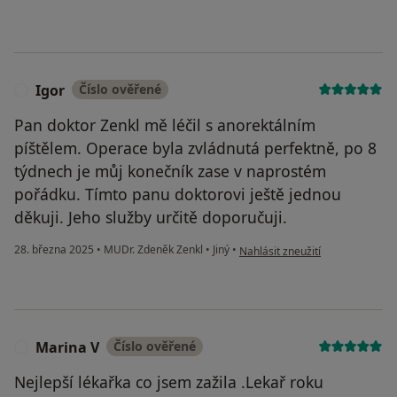
Igor
Číslo ověřené
I
Pan doktor Zenkl mě léčil s anorektálním
píštělem. Operace byla zvládnutá perfektně, po 8
týdnech je můj konečník zase v naprostém
pořádku. Tímto panu doktorovi ještě jednou
děkuji. Jeho služby určitě doporučuji.
podle názoru uživatele Igor
28. března 2025
•
MUDr. Zdeněk Zenkl
•
Jiný
•
Nahlásit zneužití
Marina V
Číslo ověřené
M
Nejlepší lékařka co jsem zažila .Lekař roku