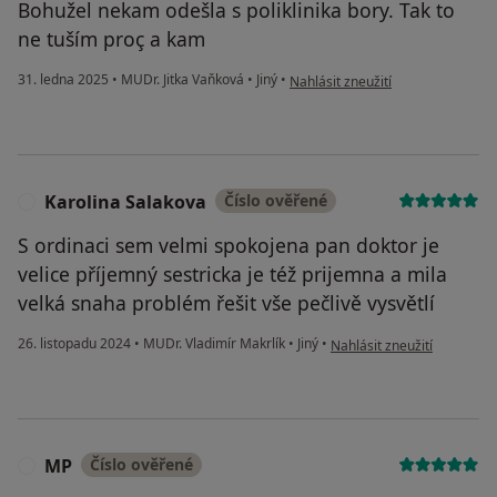
Bohužel nekam odešla s poliklinika bory. Tak to
ne tuším proç a kam
podle názoru uživatele Marina V
31. ledna 2025
•
MUDr. Jitka Vaňková
•
Jiný
•
Nahlásit zneužití
Karolina Salakova
Číslo ověřené
K
S ordinaci sem velmi spokojena pan doktor je
velice příjemný sestricka je též prijemna a mila
velká snaha problém řešit vše pečlivě vysvětlí
podle názoru uživatele Kar
26. listopadu 2024
•
MUDr. Vladimír Makrlík
•
Jiný
•
Nahlásit zneužití
MP
Číslo ověřené
M