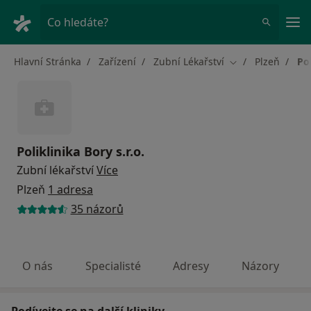
Hla
Co hledáte?
Hlavní Stránka
Zařízení
Zubní Lékařství
Plzeň
Pol
Změna města
Poliklinika Bory s.r.o.
Zubní lékařství
Více
Plzeň
1 adresa
35 názorů
O nás
Specialisté
Adresy
Názory
Podívejte se na další kliniky