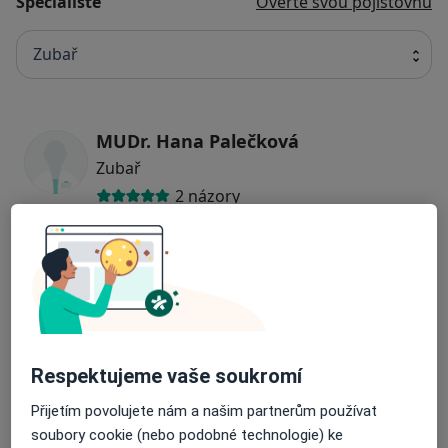
Specialisté
Ověřte svou pojišťovnu
Zubař
MUDr. Hana Palečková
Zubař
2 názory
MUDr. Adéla Brhlíková
Zubař
5 názorů
MUDr. Zdeňka Vyletová
Respektujeme vaše soukromí
Zubař
Přijetím povolujete nám a našim partnerům používat
1 názor
soubory cookie (nebo podobné technologie) ke