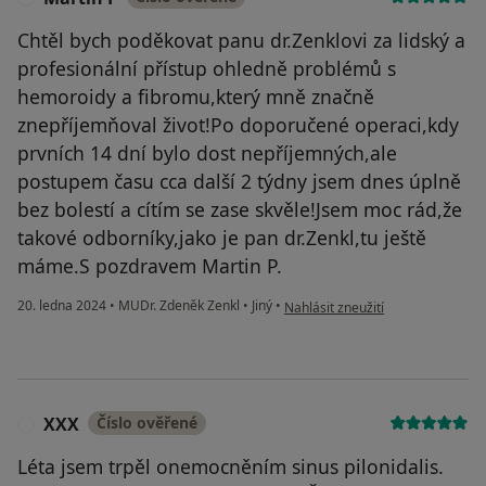
Chtěl bych poděkovat panu dr.Zenklovi za lidský a
profesionální přístup ohledně problémů s
hemoroidy a fibromu,který mně značně
znepříjemňoval život!Po doporučené operaci,kdy
prvních 14 dní bylo dost nepříjemných,ale
postupem času cca další 2 týdny jsem dnes úplně
bez bolestí a cítím se zase skvěle!Jsem moc rád,že
takové odborníky,jako je pan dr.Zenkl,tu ještě
máme.S pozdravem Martin P.
podle názoru uživatele Martin P
20. ledna 2024
•
MUDr. Zdeněk Zenkl
•
Jiný
•
Nahlásit zneužití
XXX
Číslo ověřené
X
Léta jsem trpěl onemocněním sinus pilonidalis.