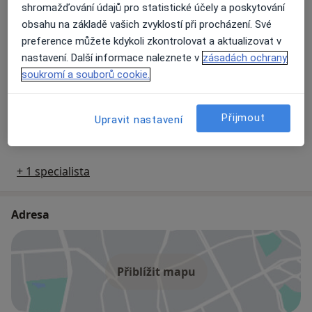
shromažďování údajů pro statistické účely a poskytování
MUDr. Alexandra Texelová
obsahu na základě vašich zvyklostí při procházení. Své
preference můžete kdykoli zkontrolovat a aktualizovat v
Zubař
nastavení. Další informace naleznete v
zásadách ochrany
8 názorů
soukromí a souborů cookie.
Martin Starý
Přijmout
Upravit nastavení
Zubař
+ 1 specialista
Adresa
Přiblížit mapu