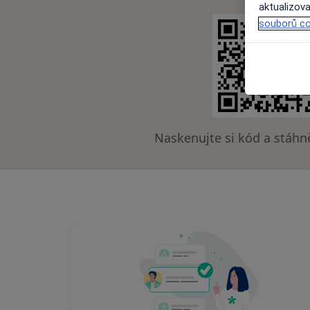
aktualizova
souborů co
Naskenujte si kód a stáhně