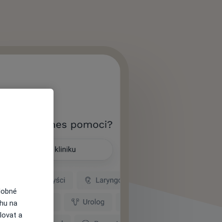
dobné
ahu na
lovat a