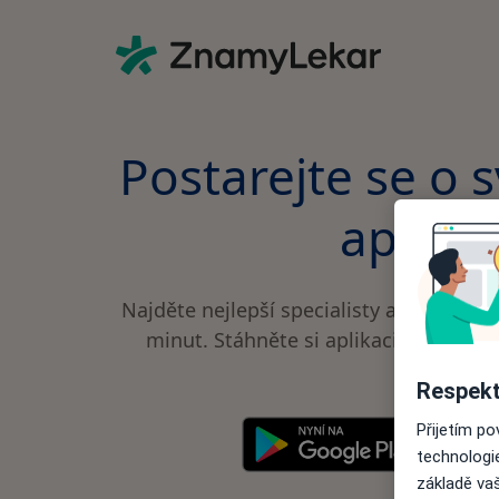
Postarejte se o s
aplikac
Najděte nejlepší specialisty a rezervuj
minut. Stáhněte si aplikaci zdarma a u
výhod.
Respekt
Přijetím p
technologi
základě vaš