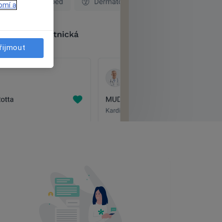
omí a
řijmout