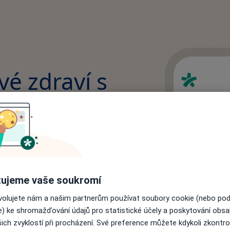
vé zdraví s
í
te si návštěvu během dvou
žijte si více pohodlí a
ujeme vaše soukromí
ovolujete nám a našim partnerům používat soubory cookie (nebo po
e) ke shromažďování údajů pro statistické účely a poskytování obs
ich zvyklostí při procházení. Své preference můžete kdykoli zkontro