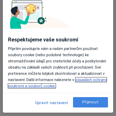
Průměrné hodnocení na Apple a Play Store 4.5
Poliklinika Bory s.r.o.
·
Více
Pediatr, Alergolog, Chirurg
35 názorů
Respektujeme vaše soukromí
Čechova 2641/44, Plzeň
•
Mapa
Poliklinika Bory s.r.o.
Přijetím povolujete nám a našim partnerům používat
soubory cookie (nebo podobné technologie) ke
Tato klinika nemá specialisty s dostupnými termíny v online kalendáři
shromažďování údajů pro statistické účely a poskytování
Zobrazit profil
obsahu na základě vašich zvyklostí při procházení. Své
preference můžete kdykoli zkontrolovat a aktualizovat v
nastavení. Další informace naleznete v
zásadách ochrany
soukromí a souborů cookie.
Přijmout
Upravit nastavení