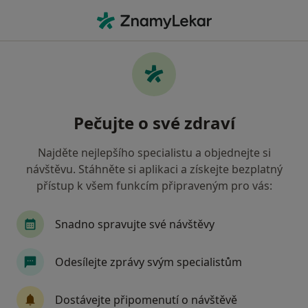
Hla
Oční Lékařství • Plzeň, plzeňský
Filtry
• 1
Mapa
Oční lékařství Plzeň
Pečujte o své zdraví
Jak řadíme výsledky vyhledávání?
Najděte nejlepšího specialistu a objednejte si
návštěvu. Stáhněte si aplikaci a získejte bezplatný
Jakou pojišťovnu máte?
přístup k všem funkcím připraveným pro vás:
Oborová zdravotní pojišťovna
Snadno spravujte své návštěvy
Odesílejte zprávy svým specialistům
Dostávejte připomenutí o návštěvě