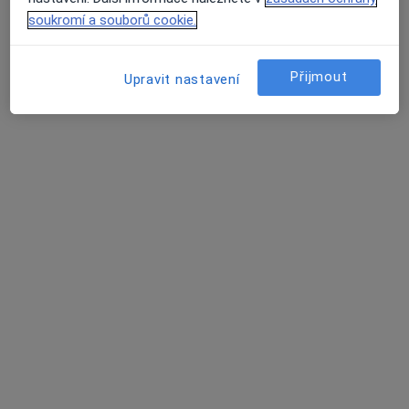
soukromí a souborů cookie.
OFTA s.r.o., oční laserové centrum
Oční lékař
Přijmout
Upravit nastavení
2 názory
Sokolovská 82, Plzeň
•
Mapa
OFTA s.r.o., oční laserové centrum
Tato klinika nemá specialisty s dostupnými termíny v online kalendáři
Zobrazit profil