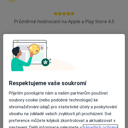
Průměrné hodnocení na Apple a Play Store 4.5
MEDIKA-CENTRUM spol. s r.o -
EUROCLINICUM a.s.
·
Více
Oční lékař, Gynekolog, Neurolog
Skrétova 47, Plzeň
•
Mapa
MEDIKA-CENTRUM spol. s r.o - EUROCLINICUM a.s.
Tato klinika nemá specialisty s dostupnými termíny v online kalendáři
Zobrazit profil
Respektujeme vaše soukromí
Přijetím povolujete nám a našim partnerům používat
soubory cookie (nebo podobné technologie) ke
shromažďování údajů pro statistické účely a poskytování
obsahu na základě vašich zvyklostí při procházení. Své
preference můžete kdykoli zkontrolovat a aktualizovat v
nastavení. Další informace naleznete v
zásadách ochrany