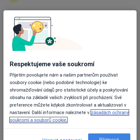
2 názory
Sokolovská 82, Plzeň
•
Mapa
Průměrné hodnocení na Apple a Play Store 4.5
OFTA s.r.o., oční laserové centrum
Tato klinika nemá specialisty s dostupnými termíny v online kalendáři
Zobrazit profil
Respektujeme vaše soukromí
Přijetím povolujete nám a našim partnerům používat
soubory cookie (nebo podobné technologie) ke
shromažďování údajů pro statistické účely a poskytování
obsahu na základě vašich zvyklostí při procházení. Své
preference můžete kdykoli zkontrolovat a aktualizovat v
nastavení. Další informace naleznete v
zásadách ochrany
Poliklinika Bory s.r.o.
soukromí a souborů cookie.
·
Více
Oční lékař, Alergolog, Chirurg
35 názorů
Přijmout