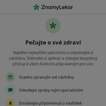
Hla
Oční Lékařství • Plzeň, plzeňský
Filtry
• 2
Mapa
Oční lékařství zdravotnická zařízení v Plzni
Pečujte o své zdraví
Oborová zdravotní pojišťovna
Jak řadíme výsledky vyhledávání?
Najděte nejlepšího specialistu a objednejte si
návštěvu. Stáhněte si aplikaci a získejte bezplatný
přístup k všem funkcím připraveným pro vás:
Snadno spravujte své návštěvy
Odesílejte zprávy svým specialistům
OFTA s.r.o., oční laserové centrum
Dostávejte připomenutí o návštěvě
Oční lékař