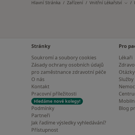
Hlavní Stránka
Zařízení
Vnitřní Lékařství
Změn
Stránky
Pro pa
Soukromí a soubory cookies
Lékaři
Zásady ochrany osobních údajů
Zdravot
pro zaměstnance zdravotní péče
Otázky
O nás
Služby
Kontakt
Nemoc
Pracovní příležitosti
Centr
Mobilní
Hledáme nové kolegy!
Podmínky
Blog p
Partneři
Jak řadíme výsledky vyhledávání?
Přístupnost