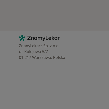
Kontakt
ZnamyLekar - Hlavní stránka
ZnanyLekarz Sp. z o.o.
ul. Kolejowa 5/7
01-217 Warszawa, Polska