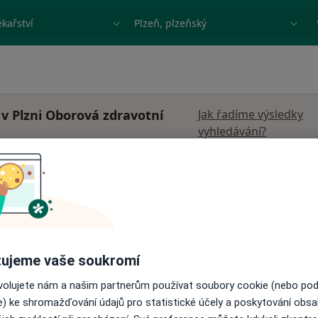
ace, nemoc nebo příjmení
Město nebo region
í v Plzni Oborová zdravotní
Jak řadíme výsledky
vyhledávání?
r.o.
Dnes
Zítra
Út
St
9 Srpen
10 Srpen
11 Srpen
12 Srpe
·
rurg
Online rezervace termínu není k dispozic
Zobrazit profil
ujeme vaše soukromí
ovolujete nám a našim partnerům používat soubory cookie (nebo po
e) ke shromažďování údajů pro statistické účely a poskytování obs