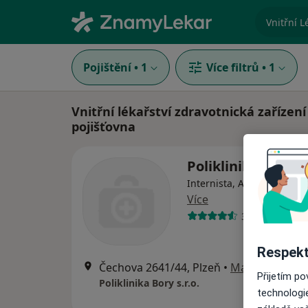
specializ
Pojištění
•
1
Více filtrů
•
1
Vnitřní lékařství zdravotnická zařízen
pojišťovna
Poliklinika Bory s.
Internista, Alergolog, Chi
Více
35 názorů
Respekt
Čechova 2641/44, Plzeň
•
Mapa
Přijetím p
Poliklinika Bory s.r.o.
technologi