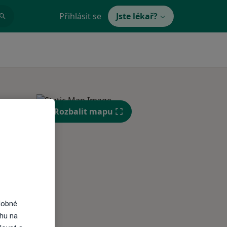
Přihlásit se
Jste lékař?
Rozbalit mapu
Čt
Pá
So
n
13 Srpen
14 Srpen
15 Srpen
i
dobné
ahu na