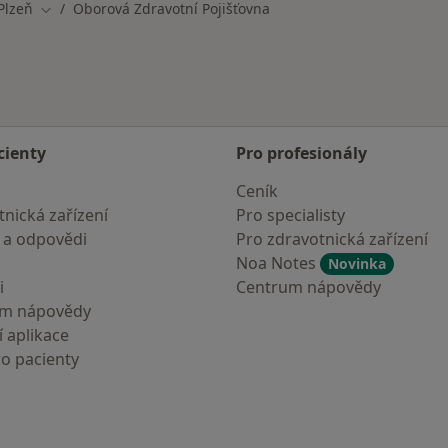
Plzeň
Oborová Zdravotní Pojišťovna
a města
Změna města
cienty
Pro profesionály
Ceník
nická zařízení
Pro specialisty
 a odpovědi
Pro zdravotnická zařízení
Noa Notes
Novinka
i
Centrum nápovědy
um nápovědy
 aplikace
ro pacienty