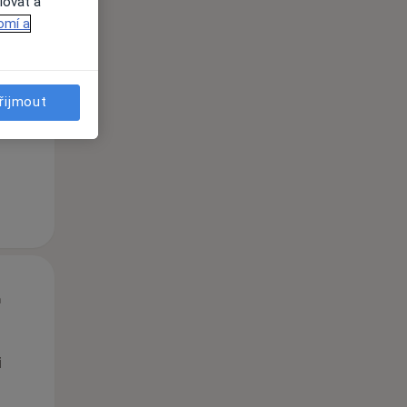
lovat a
omí a
Čt
Pá
So
n
13 Srpen
14 Srpen
15 Srpen
řijmout
i
Čt
Pá
So
n
13 Srpen
14 Srpen
15 Srpen
i