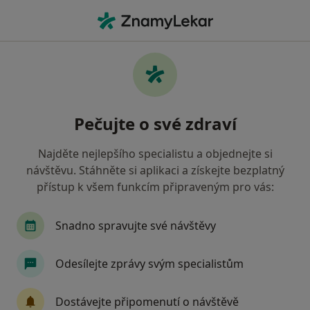
Hla
Praktrické Lékařství • Plzeň, plzeňský
Filtry
• 2
Mapa
Praktrické lékařství zdravotnická zařízení v
Pečujte o své zdraví
Plzni Oborová zdravotní pojišťovna
Jak řadíme výsledky vyhledávání?
Najděte nejlepšího specialistu a objednejte si
návštěvu. Stáhněte si aplikaci a získejte bezplatný
přístup k všem funkcím připraveným pro vás:
Snadno spravujte své návštěvy
Odesílejte zprávy svým specialistům
MOJE AMBULANCE a.s.
Dostávejte připomenutí o návštěvě
Praktický lékař