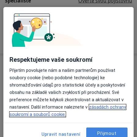
Specialisté
Ověřte svou pojišťovnu
MUDr. Věra Králová
Praktický lékař
3 názory
Respektujeme vaše soukromí
Adresa
Přijetím povolujete nám a našim partnerům používat
soubory cookie (nebo podobné technologie) ke
shromažďování údajů pro statistické účely a poskytování
Přiblížit mapu
obsahu na základě vašich zvyklostí při procházení. Své
preference můžete kdykoli zkontrolovat a aktualizovat v
nastavení. Další informace naleznete v
zásadách ochrany
soukromí a souborů cookie.
MEDICA HELP s.r.o., PL pro dospělé
Americká 3/2719, Plzeň 30100
Pojištění
Přijmout
Upravit nastavení
Oborová zdravotní pojišťovna