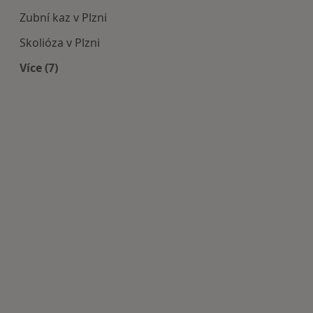
Zubní kaz v Plzni
Skolióza v Plzni
Více (7)
Více v kategorii: Nejčastěji léčené nemoci