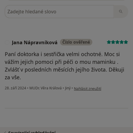
Hledejte v názorech
Jana Nápravníková
Číslo ověřené
J
Paní doktorka i sestřička velmi ochotné. Moc si
vážím jejich pomoci při péči o mou maminku .
Zvlášť v posledních měsících jejího života. Děkuji
za vše.
podle názoru uživatele Jana Náprav
28. září 2024
•
MUDr. Věra Králová
•
Jiný
•
Nahlásit zneužití
Související vyhledávání