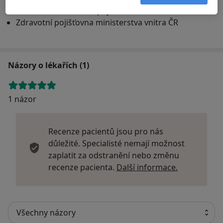
Všeobecná zdravotní pojišťovna
Zdravotní pojišťovna ministerstva vnitra ČR
Názory o lékařích (1)
1 názor
Recenze pacientů jsou pro nás
důležité. Specialisté nemají možnost
zaplatit za odstranění nebo změnu
Další infor
recenze pacienta.
Další informace.