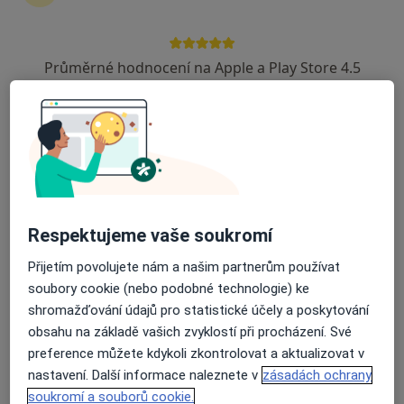
Průměrné hodnocení na Apple a Play Store 4.5
Recovery centrum - Adiktologická
ambulance
Adiktolog
Žitná 52, Praha
•
Mapa
Recovery centrum - Adiktologická ambulance
Tato klinika nemá specialisty s dostupnými termíny v online kalendáři
Respektujeme vaše soukromí
Zobrazit profil
Přijetím povolujete nám a našim partnerům používat
soubory cookie (nebo podobné technologie) ke
shromažďování údajů pro statistické účely a poskytování
obsahu na základě vašich zvyklostí při procházení. Své
preference můžete kdykoli zkontrolovat a aktualizovat v
nastavení. Další informace naleznete v
zásadách ochrany
soukromí a souborů cookie.