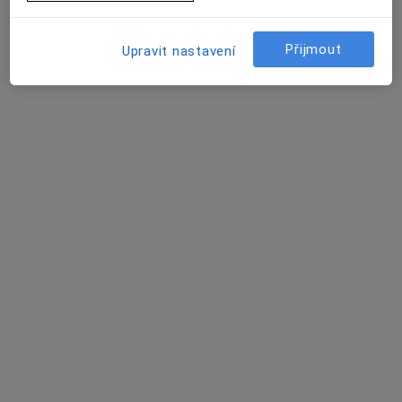
Psychologie Můstek
Přijmout
Upravit nastavení
Adiktolog, Psycholog, Psychoterapeut
Václavské náměstí 21, Praha
•
Mapa
Psychologie Můstek
Tato klinika nemá specialisty s dostupnými termíny v online kalendáři
Zobrazit profil
Adiktologická ambulance a Adiktologická