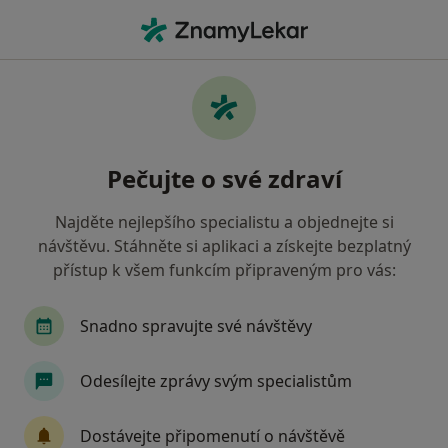
Hla
Adiktologie
Filtry
• 1
Mapa
Adiktologie
Pečujte o své zdraví
Jak řadíme výsledky vyhledávání?
Najděte nejlepšího specialistu a objednejte si
návštěvu. Stáhněte si aplikaci a získejte bezplatný
Vyberte město, ve kterém hledáte specialistu
přístup k všem funkcím připraveným pro vás:
Praha
Snadno spravujte své návštěvy
Odesílejte zprávy svým specialistům
Dostávejte připomenutí o návštěvě