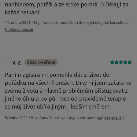
nadhledem, potěší a ze srdce poradí. :) Děkuji za
každé setkání
11. února 2021
•
Mgr. Tadeáš Samuel Zborník
•
psychologické konzultace
•
podle názoru uživatele Váš účet byl odstraněn
Nahlásit zneužití
V. Z.
Číslo ověřené
V
Paní magistra mi pomohla dát si život do
pořádku na všech frontách. Díky ní jsem začala ke
svému životu a hlavně problémům přistupovat z
jiného úhlu a po půl roce od pravidelné terapie
se můj život ubírá jiným - lepším směrem.
podle názoru uživatele V
5. ledna 2021
•
Mgr. Anna Záhorová
•
psychoterapie
•
Nahlásit zneužití