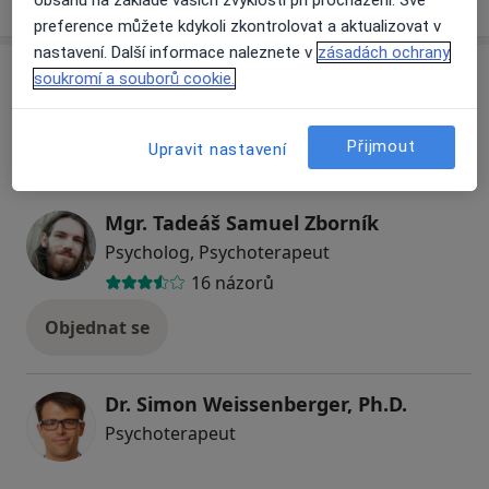
Jak fungují ceny?
preference můžete kdykoli zkontrolovat a aktualizovat v
nastavení. Další informace naleznete v
zásadách ochrany
Specialisté
soukromí a souborů cookie.
Všechny
Přijmout
Upravit nastavení
Mgr. Tadeáš Samuel Zborník
Psycholog, Psychoterapeut
16 názorů
Objednat se
Dr. Simon Weissenberger, Ph.D.
Psychoterapeut