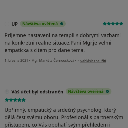
UP
Návštěva ověřená
U
Prijemne nastaveni na terapii s dobrymi vazbami
na konkretni realne situace.Pani Mgr.je velmi
empaticka s citem pro dane tema.
podle názoru uživatele UP
1. března 2021
•
Mgr. Markéta Černoušková
•
•
Nahlásit zneužití
Váš účet byl odstraněn
Návštěva ověřená
Upřímný, empatický a srdečný psycholog, který
dělá čest svému oboru. Profesionál s partnerským
přístupem, co Vás obohatí svým přehledem i