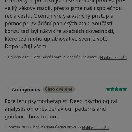
manželky. Z počátku jsem se nemohl přenést přes
velký věkový rozdíl, přesto jsme našli společnou
řeč a cestu. Oceňuji vřelý a vstřícný přístup a
pomoc při zvládání panických atak. Součástí
konzultací byl nácvik relaxačních dovedností,
které teď mohu uplatňovat ve svém životě.
Doporučuji všem.
podle názoru uživat
18. dubna 2021
•
Mgr. Tadeáš Samuel Zborník
•
relaxace
•
Nahlásit zneužití
Anonymous
Číslo ověřené
A
Excellent psychotherapist. Deep psychological
analyses on ones behaviour patterns and
guidance how to coop.
podle názoru uživatele Anon
8. března 2021
•
Mgr. Markéta Černoušková
•
•
Nahlásit zneužití