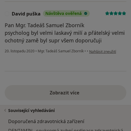
David puška
Návštěva ověřená
D
Pan Mgr. Tadeáš Samuel Zborník
psycholog byl velmi laskavý milí a přátelský velmi
ochotný zamě byl supr všem doporučuji
podle názoru uživatele D
20. listopadu 2020
•
Mgr. Tadeáš Samuel Zborník
•
•
Nahlásit zneužití
Zobrazit více
Související vyhledávání
Doporučená zdravotnická zařízení
DENTAMIN - soukromá zubní ordinace zdravotnická