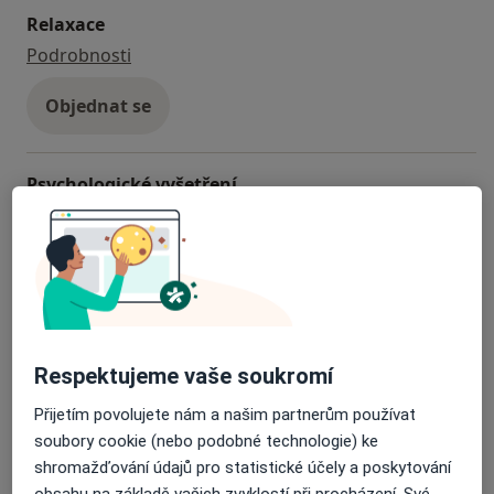
Relaxace
relaxace
Podrobnosti
Objednat se
Psychologické vyšetření
psychologické vyšetření
Podrobnosti
Krizová intervence
krizová intervence
Podrobnosti
Psychologické konzultace
Respektujeme vaše soukromí
psychologické konzultace
Podrobnosti
Přijetím povolujete nám a našim partnerům používat
soubory cookie (nebo podobné technologie) ke
shromažďování údajů pro statistické účely a poskytování
obsahu na základě vašich zvyklostí při procházení. Své