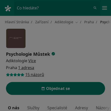
Hla
Co hledáte?
Hlavní Stránka
Zařízení
Adiktologie
Praha
Psych
Změna města
Psychologie Můstek
Adiktologie
Více
Praha
1 adresa
15 názorů
Objednat se
O nás
Služby
Specialisté
Adresy
Názory