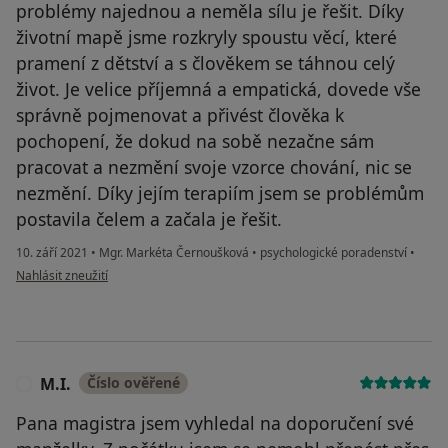
problémy najednou a neměla sílu je řešit. Díky
životní mapě jsme rozkryly spoustu věcí, které
pramení z dětství a s člověkem se táhnou celý
život. Je velice příjemná a empatická, dovede vše
správně pojmenovat a přivést člověka k
pochopení, že dokud na sobě nezačne sám
pracovat a nezmění svoje vzorce chování, nic se
nezmění. Díky jejím terapiím jsem se problémům
postavila čelem a začala je řešit.
10. září 2021
•
Mgr. Markéta Černoušková
•
psychologické poradenství
•
podle názoru uživatele LD
Nahlásit zneužití
M.I.
Číslo ověřené
M
Pana magistra jsem vyhledal na doporučení své