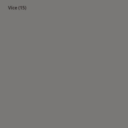
Více (15)
Více v kategorii: Nejčastěji léčené nemoci