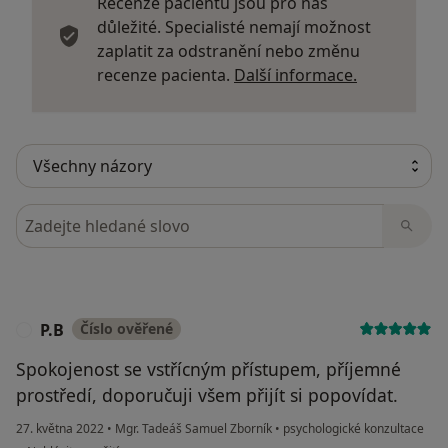
Recenze pacientů jsou pro nás
důležité. Specialisté nemají možnost
zaplatit za odstranění nebo změnu
Další infor
recenze pacienta.
Další informace.
Hledejte v názorech
P.B
Číslo ověřené
P
Spokojenost se vstřícným přístupem, příjemné
prostředí, doporučuji všem přijít si popovídat.
27. května 2022
•
Mgr. Tadeáš Samuel Zborník
•
psychologické konzultace
podle názoru uživatele P.B