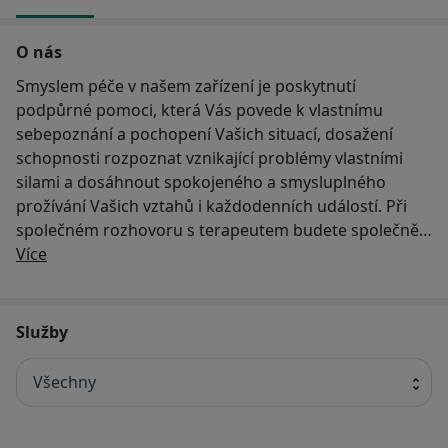
O nás
Smyslem péče v našem zařízení je poskytnutí
podpůrné pomoci, která Vás povede k vlastnímu
sebepoznání a pochopení Vašich situací, dosažení
schopnosti rozpoznat vznikající problémy vlastními
silami a dosáhnout spokojeného a smysluplného
prožívání Vašich vztahů i každodenních událostí. Při
společném rozhovoru s terapeutem budete společně
O nás
hledat východiska a pracovat na Vašem duchovním
Více
růstu.
Obracet se na nás mohou všichni, kdo pociťují a
Služby
zažívají duševní nepohodu. Očekávat od nás můžete
pochopení, podporu a pomoc se zorientováním ve
Všechny
Vaší náročné situaci, případně doporučení k adekvátní
péči ve zdravotnickém zařízení