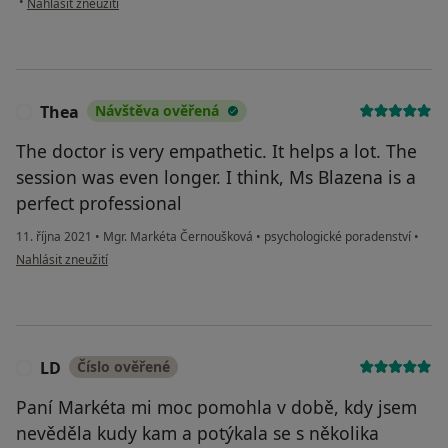
•
Nahlásit zneužití
Thea
Návštěva ověřená
T
The doctor is very empathetic. It helps a lot. The
session was even longer. I think, Ms Blazena is a
perfect professional
11. října 2021
•
Mgr. Markéta Černoušková
•
psychologické poradenství
•
podle názoru uživatele Thea
Nahlásit zneužití
LD
Číslo ověřené
L
Paní Markéta mi moc pomohla v době, kdy jsem
nevěděla kudy kam a potýkala se s několika