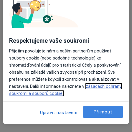
Vojenská zdravotní pojišťovna ČR
Pojišťovna VZP, a.s.
Zobrazit více
Průměrné hodnocení na Apple a Play Store 4.5
Respektujeme vaše soukromí
Přijetím povolujete nám a našim partnerům používat
soubory cookie (nebo podobné technologie) ke
shromažďování údajů pro statistické účely a poskytování
obsahu na základě vašich zvyklostí při procházení. Své
preference můžete kdykoli zkontrolovat a aktualizovat v
Palas Athéna s.r.o. - Klinika jednodenní
nastavení. Další informace naleznete v
zásadách ochrany
chirurgie
soukromí a souborů cookie.
·
Více
Chirurg, Ortoped, Ostatní
136 názorů
Přijmout
Upravit nastavení
Hviezdoslavova 25/509, Praha
•
Mapa
Palas Athéna s.r.o. - Klinika jednodenní chirurgie
Konzultace
Cena nebyla přidána