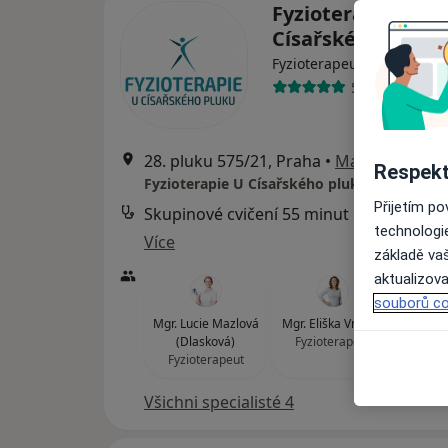
Fyzioterapie U
Císařského pluku
Fyzioterapeut
511 názorů
28. pluku 575/21, Praha
•
Mapa
Respekt
Fyzioterapie U Císařského pluku
Přijetím p
Skupinové cvičení 55 minut
technologi
Více
základě vaš
aktualizova
souborů co
Mgr. Lucie Mazlová
Mgr. Eliška Vrbová
Mgr.
(Dlasková)
Fyzioterapeut
Kr
Fyzioterapeut
Fyzi
Všichni specialisté 4