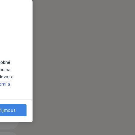
Út
St
Čt
n
11 Srpen
12 Srpen
13 Srpen
i
dobné
ahu na
lovat a
omí a
řijmout