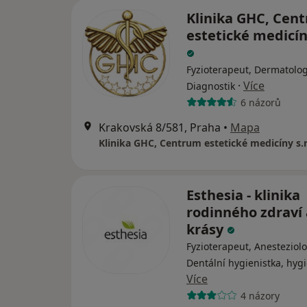
Klinika GHC, Cen
estetické medicíny
Fyzioterapeut, Dermatolog
·
Více
Diagnostik
6 názorů
Krakovská 8/581, Praha
•
Mapa
Klinika GHC, Centrum estetické medicíny s.r
Esthesia - klinika
rodinného zdraví 
krásy
Fyzioterapeut, Anesteziolo
Dentální hygienistka, hygi
Více
4 názory