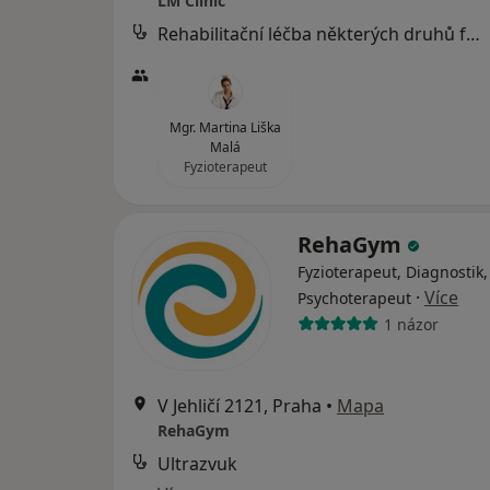
LM Clinic
Rehabilitační léčba některých druhů funkční sterility metodou L. Mojžíšové
Mgr. Martina Liška
Malá
Fyzioterapeut
RehaGym
Fyzioterapeut, Diagnostik,
·
Více
Psychoterapeut
1 názor
V Jehličí 2121, Praha
•
Mapa
RehaGym
Ultrazvuk