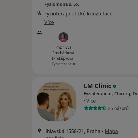
Fyziomona s.r.o.
Fyzioterapeutické konzultace
Více
PhDr. Eva
Procházková
(Prokůpková)
Fyzioterapeut
LM Clinic
Fyzioterapeut, Chirurg, D
·
Více
25 názorů
Jihlavská 1558/21, Praha
•
Mapa