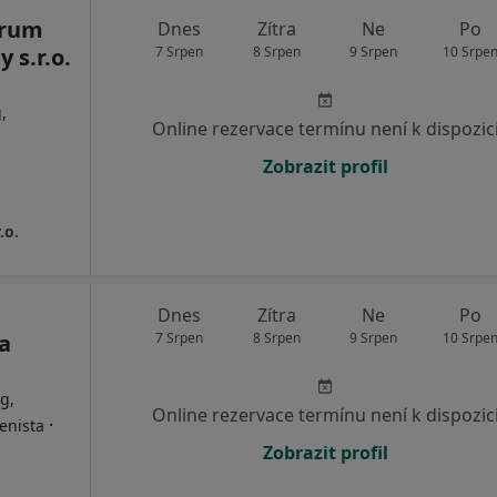
trum
Dnes
Zítra
Ne
Po
 s.r.o.
7 Srpen
8 Srpen
9 Srpen
10 Srpe
,
Online rezervace termínu není k dispozic
Zobrazit profil
.o.
Dnes
Zítra
Ne
Po
a
7 Srpen
8 Srpen
9 Srpen
10 Srpe
g,
Online rezervace termínu není k dispozic
·
enista
Zobrazit profil