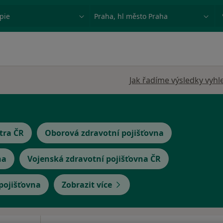
ace, nemoc nebo příjmení
Město nebo region
Jak řadíme výsledky vyhl
tra ČR
Oborová zdravotní pojišťovna
na
Vojenská zdravotní pojišťovna ČR
 pojišťovna
Zobrazit více