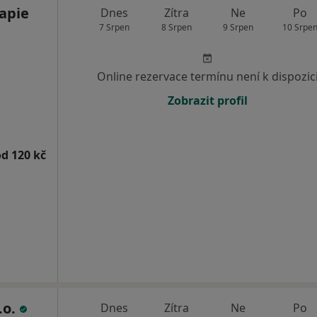
apie
Dnes
Zítra
Ne
Po
7 Srpen
8 Srpen
9 Srpen
10 Srpe
Online rezervace termínu není k dispozic
Zobrazit profil
od 120 kč
.o.
Dnes
Zítra
Ne
Po