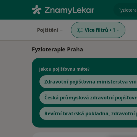
specializ
Pojištění
Více filtrů
•
1
Fyzioterapie Praha
Jakou pojišťovnu máte?
Zdravotní pojišťovna ministerstva vni
Česká průmyslová zdravotní pojišťov
Revírní bratrská pokladna, zdravotní