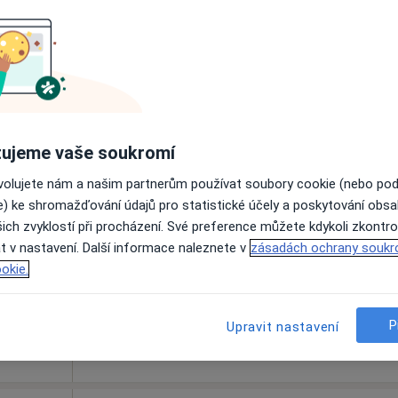
Dnes
Zítra
Ne
Po
7 Srpen
8 Srpen
9 Srpen
10 Srpe
Online rezervace termínu není k dispozic
Zobrazit profil
ujeme vaše soukromí
ovolujete nám a našim partnerům používat soubory cookie (nebo po
e) ke shromažďování údajů pro statistické účely a poskytování obs
ich zvyklostí při procházení. Své preference můžete kdykoli zkontro
t v nastavení. Další informace naleznete v
zásadách ochrany soukr
okie.
 Karolína
onesová
oterapeut
P
Upravit nastavení