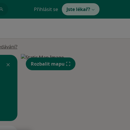
Přihlásit se
Jste lékař?
edávání?
Rozbalit mapu