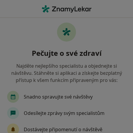
Hla
Fyzioterapie • Praha, hl město Praha
Filtry
• 2
Mapa
Fyzioterapie zdravotnická zařízení v Praze
Pečujte o své zdraví
Revírní bratrská pokladna, zdravotní
pojišťovna
Najděte nejlepšího specialistu a objednejte si
Jak řadíme výsledky vyhledávání?
návštěvu. Stáhněte si aplikaci a získejte bezplatný
přístup k všem funkcím připraveným pro vás:
Snadno spravujte své návštěvy
Odesílejte zprávy svým specialistům
Dostávejte připomenutí o návštěvě
Fyzioterapie MOADO