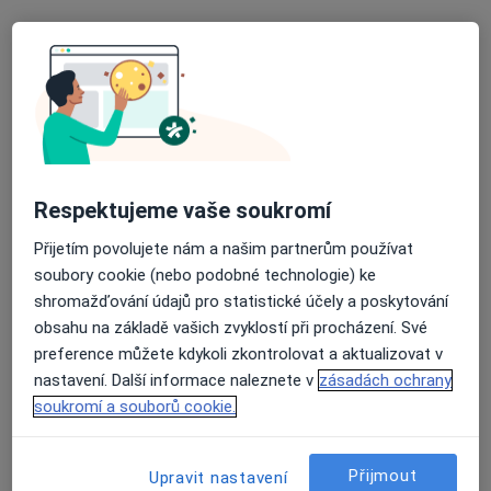
20 názorů
U Malvazinky 7, Praha
•
Mapa
MEDITERRA s.r.o.
Tato klinika nemá specialisty s dostupnými termíny v online kalendáři
Zobrazit profil
Respektujeme vaše soukromí
Přijetím povolujete nám a našim partnerům používat
soubory cookie (nebo podobné technologie) ke
shromažďování údajů pro statistické účely a poskytování
obsahu na základě vašich zvyklostí při procházení. Své
preference můžete kdykoli zkontrolovat a aktualizovat v
nastavení. Další informace naleznete v
zásadách ochrany
soukromí a souborů cookie.
Poliklinika Modřany
·
Více
Fyzioterapeut, Alergolog, Anesteziolog
121 názorů
Přijmout
Upravit nastavení