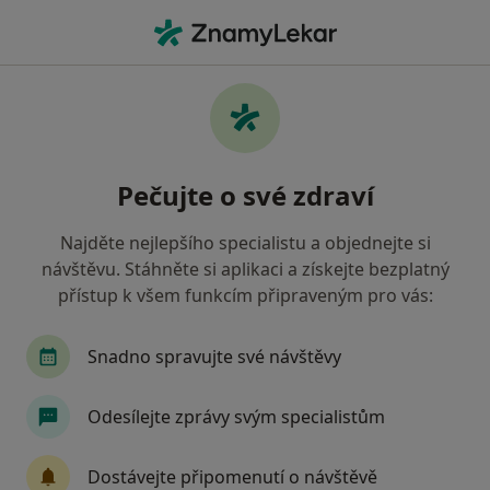
Hla
Zubní Lékařství • Praha, hl město Praha
Filtry
• 2
Mapa
Zubní lékařství zdravotnická zařízení v
Pečujte o své zdraví
Praze Revírní bratrská pokladna, zdravotní
pojišťovna
Najděte nejlepšího specialistu a objednejte si
Jak řadíme výsledky vyhledávání?
návštěvu. Stáhněte si aplikaci a získejte bezplatný
přístup k všem funkcím připraveným pro vás:
Snadno spravujte své návštěvy
Odesílejte zprávy svým specialistům
Dostávejte připomenutí o návštěvě
KissDent, s.r.o.