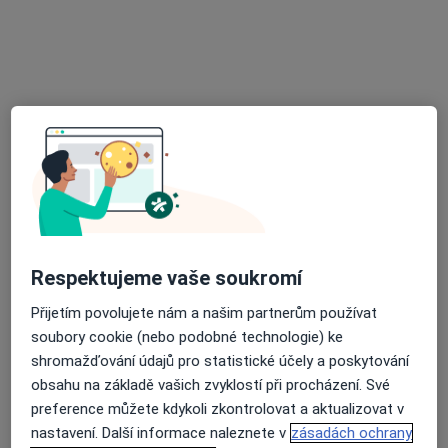
Stomatologická péče
Zubař, Dentální hygienistka, hygienista
120 názorů
Respektujeme vaše soukromí
Adresa 1
Adresa 2
Přijetím povolujete nám a našim partnerům používat
soubory cookie (nebo podobné technologie) ke
Vratislavova 11, Praha
•
Mapa
shromažďování údajů pro statistické účely a poskytování
Stomatologická péče
obsahu na základě vašich zvyklostí při procházení. Své
Tato klinika nemá specialisty s dostupnými termíny v online kalendáři
preference můžete kdykoli zkontrolovat a aktualizovat v
nastavení. Další informace naleznete v
zásadách ochrany
Zobrazit profil