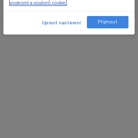
soukromí a souborů cookie.
Přijmout
Upravit nastavení
Smile Centrum
Zubař, Dentální hygienistka, hygienista
18 názorů
Adresa 1
Adresa 2
Jandova 598/1, Vysočany, Praha
•
Mapa
Smile Centrum
Vstupní vyšetření
Hrazeno pojišťovnou