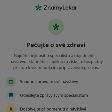
Hla
Zubní Lékařství • Praha, hl město Praha
Filtry
• 2
Mapa
Zubní lékařství zdravotnická zařízení v
Pečujte o své zdraví
Praze Zaměstnanecká pojišťovna Škoda
Jak řadíme výsledky vyhledávání?
Najděte nejlepšího specialistu a objednejte si
návštěvu. Stáhněte si aplikaci a získejte bezplatný
přístup k všem funkcím připraveným pro vás:
Snadno spravujte své návštěvy
Odesílejte zprávy svým specialistům
KissDent, s.r.o.
Dostávejte připomenutí o návštěvě
Zubař, Dentální hygienistka, hygienista