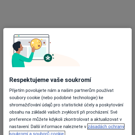
Stomatologická péče
Zubař, Dentální hygienistka, hygienista
120 názorů
Adresa 1
Adresa 2
Respektujeme vaše soukromí
Přijetím povolujete nám a našim partnerům používat
Vratislavova 11, Praha
•
Mapa
soubory cookie (nebo podobné technologie) ke
Stomatologická péče
shromažďování údajů pro statistické účely a poskytování
obsahu na základě vašich zvyklostí při procházení. Své
Tato klinika nemá specialisty s dostupnými termíny v online kalendáři
preference můžete kdykoli zkontrolovat a aktualizovat v
Zobrazit profil
nastavení. Další informace naleznete v
zásadách ochrany
soukromí a souborů cookie.