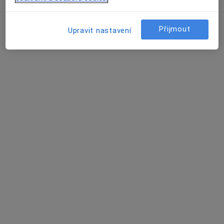
Přijmout
Upravit nastavení
Smile Centrum
Zubař, Dentální hygienistka, hygienista
18 názorů
Adresa 1
Adresa 2
Jandova 598/1, Vysočany, Praha
•
Mapa
Smile Centrum
Vstupní vyšetření
Hrazeno pojišťovnou
Více