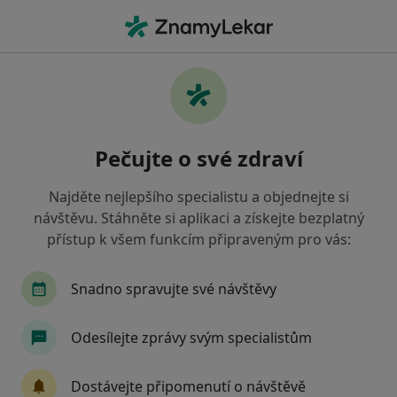
Hla
Dermatologie • Praha, hl město Praha
Filtry
• 2
Mapa
Dermatologie zdravotnická zařízení v Praze
Pečujte o své zdraví
Zaměstnanecká pojišťovna Škoda
Jak řadíme výsledky vyhledávání?
Najděte nejlepšího specialistu a objednejte si
návštěvu. Stáhněte si aplikaci a získejte bezplatný
přístup k všem funkcím připraveným pro vás:
Snadno spravujte své návštěvy
Odesílejte zprávy svým specialistům
KCK SALVE spol.s.r.o.
Dostávejte připomenutí o návštěvě
Dermatolog, Gynekolog, Ortoped