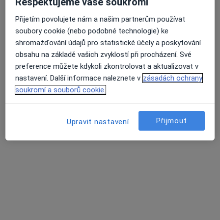
Respektujeme vaše soukromí
Šustova 1930/2, Praha
•
Mapa
Přijetím povolujete nám a našim partnerům používat
Medifin a.s., Poliklinika Šustova
soubory cookie (nebo podobné technologie) ke
Tato klinika nemá specialisty s dostupnými termíny v online kalendáři
shromažďování údajů pro statistické účely a poskytování
obsahu na základě vašich zvyklostí při procházení. Své
Zobrazit profil
preference můžete kdykoli zkontrolovat a aktualizovat v
nastavení. Další informace naleznete v
zásadách ochrany
soukromí a souborů cookie.
Přijmout
Upravit nastavení
Poliklinika Prosek a.s.
·
Více
Dermatolog, Alergolog, Chirurg
256 názorů
Lovosická 440/40, Praha
•
Mapa