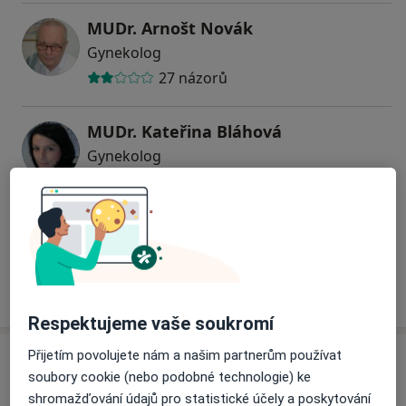
MUDr. Arnošt Novák
Gynekolog
27 názorů
MUDr. Kateřina Bláhová
Gynekolog
8 názorů
MUDr. Erika Utracka
Gynekolog
3 názory
Respektujeme vaše soukromí
Přijetím povolujete nám a našim partnerům používat
Adresa
soubory cookie (nebo podobné technologie) ke
shromažďování údajů pro statistické účely a poskytování