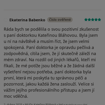
Ekaterina Babenko
Číslo ověřené
E
Ráda bych se podělila o svou pozitivní zkušenost
s paní doktorkou Kateřinou Bláhovou. Byla jsem
u ní na návštěvě a musím říct, že jsem velmi
spokojená. Paní doktorka je opravdu pečlivá a
zodpovědná, cítila jsem, že jí skutečně záleží na
mém zdraví. Na rozdíl od jiných lékařů, kteří mi
říkali, že mé potíže jsou běžné a že žádná další
vyšetření nejsou potřeba, paní doktorka byla
první, která mi poskytla tu správnou péči a
pozornost, jakou každá žena zaslouží. Velice si
vážím jejího profesionálního přístupu a jsem jí
moc vděčná.
podle názoru uživatele Ekate
2. dubna 2025
•
MUDr. Kateřina Bláhová
•
Jiný
•