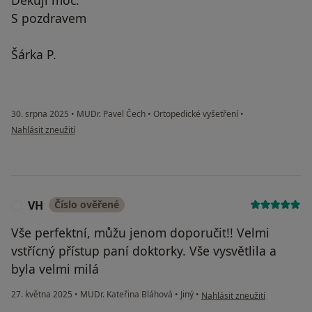
S pozdravem
Šárka P.
30. srpna 2025
•
MUDr. Pavel Čech
•
Ortopedické vyšetření
•
podle názoru uživatele Šárka Pláničková
Nahlásit zneužití
VH
Číslo ověřené
V
Vše perfektní, můžu jenom doporučit!! Velmi
vstřícný přístup paní doktorky. Vše vysvětlila a
byla velmi milá
podle názoru uživatele VH
27. května 2025
•
MUDr. Kateřina Bláhová
•
Jiný
•
Nahlásit zneužití