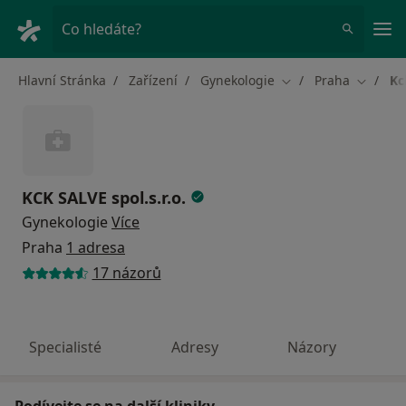
Hla
Co hledáte?
Hlavní Stránka
Zařízení
Gynekologie
Praha
Kc
Změna města
Změna 
KCK SALVE spol.s.r.o.
Gynekologie
Více
Praha
1 adresa
17 názorů
Specialisté
Adresy
Názory
Podívejte se na další kliniky