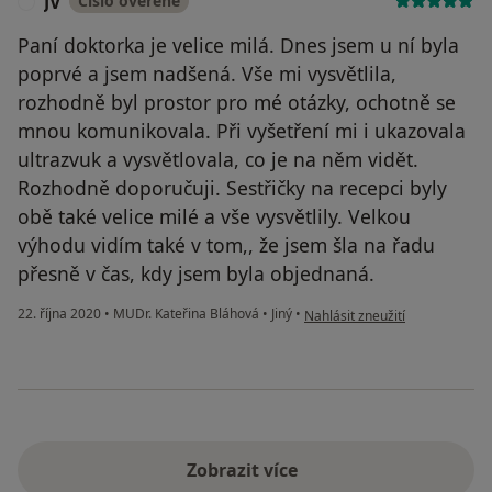
JV
Číslo ověřené
J
Paní doktorka je velice milá. Dnes jsem u ní byla
poprvé a jsem nadšená. Vše mi vysvětlila,
rozhodně byl prostor pro mé otázky, ochotně se
mnou komunikovala. Při vyšetření mi i ukazovala
ultrazvuk a vysvětlovala, co je na něm vidět.
Rozhodně doporučuji. Sestřičky na recepci byly
obě také velice milé a vše vysvětlily. Velkou
výhodu vidím také v tom,, že jsem šla na řadu
přesně v čas, kdy jsem byla objednaná.
podle názoru uživatele JV
22. října 2020
•
MUDr. Kateřina Bláhová
•
Jiný
•
Nahlásit zneužití
Zobrazit více