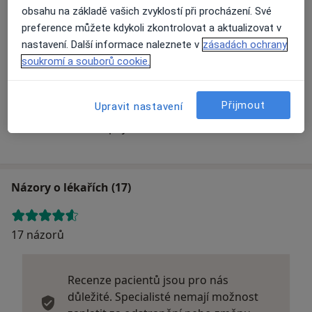
obsahu na základě vašich zvyklostí při procházení. Své
Přiblížit mapu
preference můžete kdykoli zkontrolovat a aktualizovat v
nastavení. Další informace naleznete v
zásadách ochrany
soukromí a souborů cookie.
KCK SALVE spol.s.r.o.
Americká 42, Praha 12000
Přijmout
Upravit nastavení
Pojištění
Zaměstnanecká pojišťovna Škoda
Názory o lékařích (17)
17 názorů
Recenze pacientů jsou pro nás
důležité. Specialisté nemají možnost