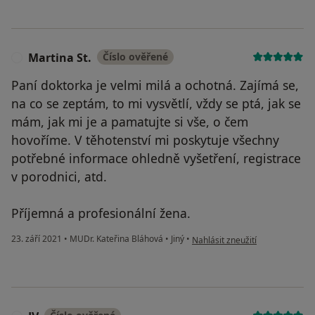
Martina St.
Číslo ověřené
M
Paní doktorka je velmi milá a ochotná. Zajímá se,
na co se zeptám, to mi vysvětlí, vždy se ptá, jak se
mám, jak mi je a pamatujte si vše, o čem
hovoříme. V těhotenství mi poskytuje všechny
potřebné informace ohledně vyšetření, registrace
v porodnici, atd.
Příjemná a profesionální žena.
podle názoru uživatele Martina 
23. září 2021
•
MUDr. Kateřina Bláhová
•
Jiný
•
Nahlásit zneužití