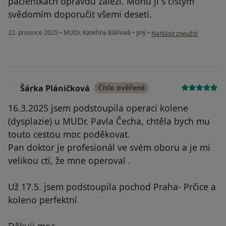
pacientkách opravdu záleží. Mohu ji s čistým
svědomím doporučit všemi deseti.
podle názoru uživatele T.
22. prosince 2025
•
MUDr. Kateřina Bláhová
•
Jiný
•
Nahlásit zneužití
Šárka Pláničková
Číslo ověřené
Š
16.3.2025 jsem podstoupila operaci kolene
(dysplazie) u MUDr. Pavla Čecha, chtěla bych mu
touto cestou moc poděkovat.
Pan doktor je profesionál ve svém oboru a je mi
velikou ctí, že mne operoval .
Už 17.5. jsem podstoupila pochod Praha- Prčice a
koleno perfektní
Děkuji moc.