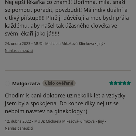
Nejlepší lékařka co znám!!! Upřímná, milá, snaží
se pomoci, poradit, povzbudit! Má individuální a
citlivý přístup!!!! Plně ji důvěřuji a moc bych přála
každému, aby našel tak úžasného člověka ve
svém lékaři jako já!!!!!
24. února 2023
•
MUDr. Michaela Mikešová-Klímková
•
Jiný
•
podle názoru uživatele T.H.
Nahlásit zneužití
Malgorzata
Číslo ověřené
M
Chodim k pani doktorce uz nekolik let a vzdycky
jsem byla spokojena. Do konce diky nej uz se
neboim navstev na ginekology :)
12. dubna 2022
•
MUDr. Michaela Mikešová-Klímková
•
Jiný
•
podle názoru uživatele Malgorzata
Nahlásit zneužití