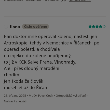
Nahlásit zneužití
Ilona
Číslo ověřené
I
Pan doktor mne operoval koleno, naštěstí jen
Artroskopie, tehdy v Nemocnice v Říčanech, po
operaci bolesti, a chodívala
na injekce do kolene nepříjemný,
to již v KCK Salve Praha. Vinohrady.
Ale i přes dlouhý marodění
chodím.
Jen škoda že člověk
musel jet až do Říčan..
25. března 2025
•
MUDr. Pavel Čech
•
Ortopedické vyšetření
•
podle názoru uživatele Ilona
Nahlásit zneužití