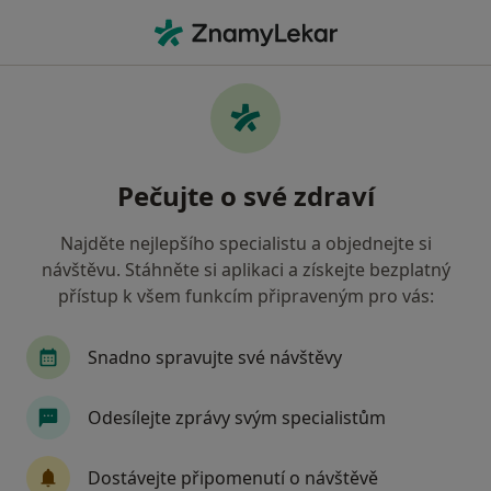
Hla
Menopauza • Praha, hl město Praha
Filtry
• 1
Mapa
Menopauza Praha
Pečujte o své zdraví
Jak řadíme výsledky vyhledávání?
Najděte nejlepšího specialistu a objednejte si
návštěvu. Stáhněte si aplikaci a získejte bezplatný
Jakého specialistu hledáte?
přístup k všem funkcím připraveným pro vás:
Psychoterapeut
Gynekolog
Terapeut
Snadno spravujte své návštěvy
Odesílejte zprávy svým specialistům
Dostávejte připomenutí o návštěvě