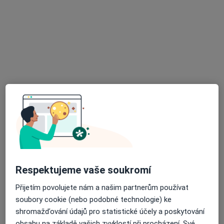
MUDr. Petr Holý
·
Více
Gynekolog
340 názorů
Mazurská 484/2, Praha
•
Mapa
Gynekologie
Tento specialista nenabízí online rezervaci termínu na této adrese.
Rezervovat termín
Respektujeme vaše soukromí
Přijetím povolujete nám a našim partnerům používat
soubory cookie (nebo podobné technologie) ke
shromažďování údajů pro statistické účely a poskytování
obsahu na základě vašich zvyklostí při procházení. Své