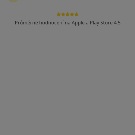
Průměrné hodnocení na Apple a Play Store 4.5
MUDr. Samer Asad
·
Více
Gynekolog
722 názorů
Branická 479/21, Praha
•
Mapa
Gynekologická ambulance MUDr. Samer Asad
Gynekologické vyšetření
500 Kč
Tento specialista nenabízí online rezervaci termínu na této adrese.
Rezervovat termín