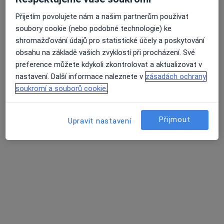
lékař Alona Yaroshchuk
Přijetím povolujete nám a našim partnerům používat
soubory cookie (nebo podobné technologie) ke
·
Více
Gynekolog
shromažďování údajů pro statistické účely a poskytování
46 názorů
obsahu na základě vašich zvyklostí při procházení. Své
Žukovského 888/2, Praha
•
Mapa
preference můžete kdykoli zkontrolovat a aktualizovat v
Medicinské a estetické centrum Markin
nastavení. Další informace naleznete v
zásadách ochrany
Tento specialista nenabízí online rezervaci termínu na této adrese.
soukromí a souborů cookie.
Rezervovat termín
Přijmout
Upravit nastavení
MUDr. Jana Vacková