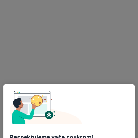
Jana Racková
·
Více
Gynekolog
10 názorů
Na Dolejšku 286, Mochov 25087, Praha
•
Mapa
Gynovum s. r.o.
Gynekologické vyšetření
od 700 kč
Tento specialista nenabízí online rezervaci termínu na této adrese.
Rezervovat termín
Respektujeme vaše soukromí