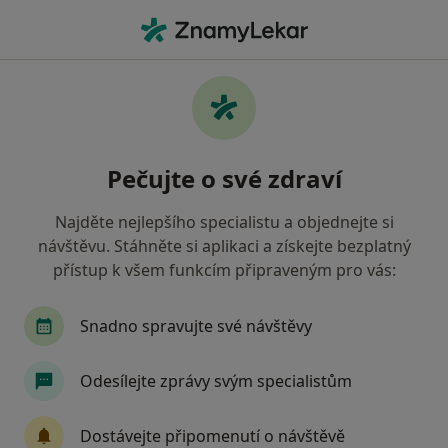
Hla
Menstruační Poruchy • Praha, hl město Praha
Filtry
• 1
Mapa
Menstruační poruchy Praha
Pečujte o své zdraví
Jak řadíme výsledky vyhledávání?
Najděte nejlepšího specialistu a objednejte si
návštěvu. Stáhněte si aplikaci a získejte bezplatný
Jakého specialistu hledáte?
přístup k všem funkcím připraveným pro vás:
Gynekolog
Chirurg
Diagnostik
Endok
Snadno spravujte své návštěvy
Odesílejte zprávy svým specialistům
Dostávejte připomenutí o návštěvě