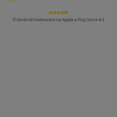
Průměrné hodnocení na Apple a Play Store 4.5
Medicinské a estetické centrum Markin
Gynekolog, Sexuolog, Dietolog
105 názorů
Žukovského 888/2, Praha
•
Mapa
Medicinské a estetické centrum Markin
Tato klinika nemá specialisty s dostupnými termíny v online kalendáři
Zobrazit profil