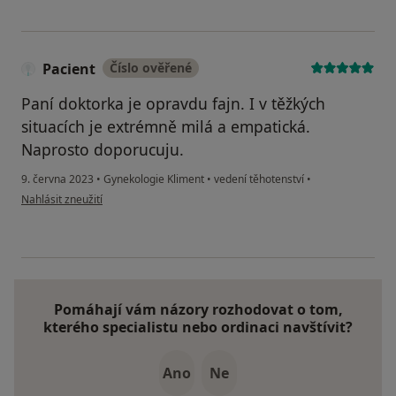
Pacient
Číslo ověřené
Paní doktorka je opravdu fajn. I v těžkých
situacích je extrémně milá a empatická.
Naprosto doporucuju.
9. června 2023
•
Gynekologie Kliment
•
vedení těhotenství
•
podle názoru uživatele Pacient
Nahlásit zneužití
Pomáhají vám názory rozhodovat o tom,
kterého specialistu nebo ordinaci navštívit?
Ano
Ne