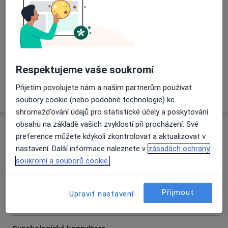
Hlavní léčená onemocnění
Gynekologická onemocnění
Premenstruační syndrom
Kvasinková infekce
a11y_sr_
Záněty pochvy
Urologická onemocnění
+18
Respektujeme vaše soukromí
Přijetím povolujete nám a našim partnerům používat
Více
o zkušenostech
soubory cookie (nebo podobné technologie) ke
shromažďování údajů pro statistické účely a poskytování
obsahu na základě vašich zvyklostí při procházení. Své
Služby a ceník služeb
preference můžete kdykoli zkontrolovat a aktualizovat v
nastavení. Další informace naleznete v
zásadách ochrany
Antikoncepce
Detaily
soukromí a souborů cookie.
Cytologie
Přijmout
Upravit nastavení
Detaily