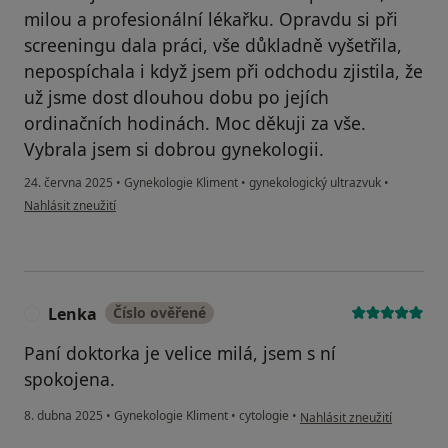
milou a profesionální lékařku. Opravdu si při
screeningu dala práci, vše důkladně vyšetřila,
nepospíchala i když jsem při odchodu zjistila, že
už jsme dost dlouhou dobu po jejích
ordinačních hodinách. Moc děkuji za vše.
Vybrala jsem si dobrou gynekologii.
24. června 2025
•
Gynekologie Kliment
•
gynekologický ultrazvuk
•
podle názoru uživatele Váš účet byl odstraněn
Nahlásit zneužití
Lenka
Číslo ověřené
L
Paní doktorka je velice milá, jsem s ní
spokojena.
podle názoru uživatele Le
8. dubna 2025
•
Gynekologie Kliment
•
cytologie
•
Nahlásit zneužití