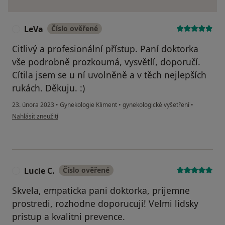
LeVa
Číslo ověřené
L
Citlivý a profesionální přístup. Paní doktorka
vše podrobně prozkoumá, vysvětlí, doporučí.
Cítila jsem se u ní uvolněně a v těch nejlepších
rukách. Děkuju. :)
23. února 2023
•
Gynekologie Kliment
•
gynekologické vyšetření
•
podle názoru uživatele LeVa
Nahlásit zneužití
Lucie C.
Číslo ověřené
L
Skvela, empaticka pani doktorka, prijemne
prostredi, rozhodne doporucuji! Velmi lidsky
pristup a kvalitni prevence.