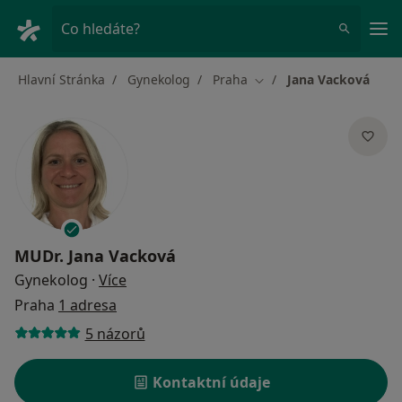
Hla
Co hledáte?
Hlavní Stránka
Gynekolog
Praha
Jana Vacková
Změna města
MUDr.
Jana Vacková
o specializacích
Gynekolog
·
Více
Praha
1 adresa
5 názorů
Kontaktní údaje