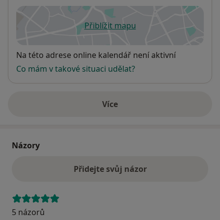
Přiblížit mapu
se otevře v nové záložce
Dostupnost
Na této adrese online kalendář není aktivní
Co mám v takové situaci udělat?
Více
o adrese
Názory
Přidejte svůj názor
5 názorů