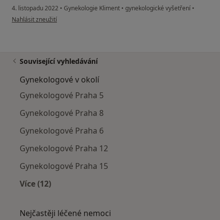
4. listopadu 2022
•
Gynekologie Kliment
•
gynekologické vyšetření
•
podle názoru uživatele Lucie C.
Nahlásit zneužití
Související vyhledávání
Gynekologové v okolí
Gynekologové Praha 5
Gynekologové Praha 8
Gynekologové Praha 6
Gynekologové Praha 12
Gynekologové Praha 15
Více (12)
Více v kategorii: Gynekologové v okolí
Nejčastěji léčené nemoci