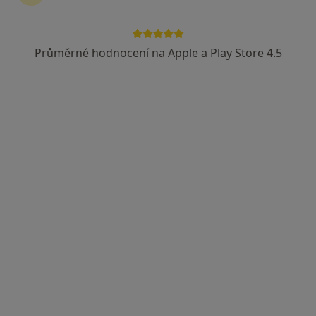
Průměrné hodnocení na Apple a Play Store 4.5
MUDr. Konstantin Inkov
·
Více
Gynekolog
85 názorů
Jindřišská 18, Praha 1
•
Mapa
GYNNO GROUP s.r.o.-gynekologicko-porodnická ordinace
Gynekologické konzultace
1 500 Kč
Tento specialista nenabízí online rezervaci termínu na této adrese.
Rezervovat termín
K dispozici jsou specialisté
Tito specialisté se nacházejí mimo Praha 9, Praha, hl
město Praha, v oblastech blízkých vašemu