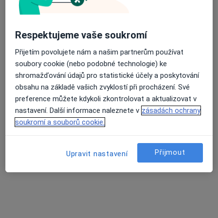
Respektujeme vaše soukromí
Přijetím povolujete nám a našim partnerům používat
soubory cookie (nebo podobné technologie) ke
shromažďování údajů pro statistické účely a poskytování
MUDr. Petr Holý
obsahu na základě vašich zvyklostí při procházení. Své
·
Více
Gynekolog
preference můžete kdykoli zkontrolovat a aktualizovat v
340 názorů
nastavení. Další informace naleznete v
zásadách ochrany
soukromí a souborů cookie.
Mazurská 484/2, Praha
•
Mapa
Gynekologie
Přijmout
Tento specialista nenabízí online rezervaci termínu na této adrese.
Upravit nastavení
Rezervovat termín
Další specialisté ve vaší oblasti