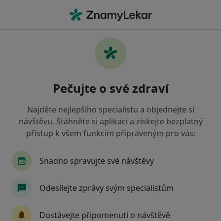
Hla
Gynekolog • Praha 9, Praha, hl město Praha
Filtry
Mapa
Gynekolog, Praha 9, Praha
Pečujte o své zdraví
Jak řadíme výsledky vyhledávání?
Najděte nejlepšího specialistu a objednejte si
návštěvu. Stáhněte si aplikaci a získejte bezplatný
Jakou pojišťovnu máte?
přístup k všem funkcím připraveným pro vás:
Všeobecná zdravotní pojišťovna
Zdravotní poj
Snadno spravujte své návštěvy
Odesílejte zprávy svým specialistům
Dostávejte připomenutí o návštěvě