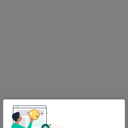
MUDr. Antonín Kaprál
·
Více
Gynekolog
579 názorů
Milady Horákové 116/109, Praha
•
Mapa
Gynekologická ordinace - MUDr. Antonín Kaprál
Tento specialista nenabízí online rezervaci termínu na této adrese.
Rezervovat termín