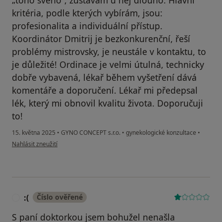
„toho svého“, zůstávám u něj dlouho. Hlavní
kritéria, podle kterých vybírám, jsou:
profesionalita a individuální přístup.
Koordinátor Dmitrij je bezkonkurenční, řeší
problémy mistrovsky, je neustále v kontaktu, to
je důležité! Ordinace je velmi útulná, technicky
dobře vybavená, lékař během vyšetření dává
komentáře a doporučení. Lékař mi předepsal
lék, který mi obnovil kvalitu života. Doporučuji
to!
15. května 2025
•
GYNO CONCEPT s.r.o.
•
gynekologické konzultace
•
podle názoru uživatele Inna
Nahlásit zneužití
:(
Číslo ověřené
:
S paní doktorkou jsem bohužel nenašla