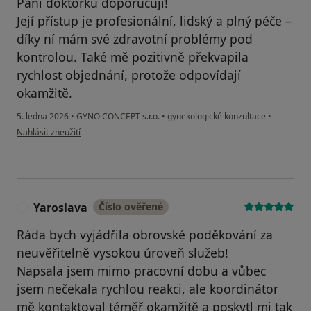
Paní doktorku doporučuji!
Její přístup je profesionální, lidský a plný péče –
díky ní mám své zdravotní problémy pod
kontrolou. Také mě pozitivně překvapila
rychlost objednání, protože odpovídají
okamžitě.
5. ledna 2026
•
GYNO CONCEPT s.r.o.
•
gynekologické konzultace
•
podle názoru uživatele Valeriia Z.
Nahlásit zneužití
Yaroslava
Číslo ověřené
Y
Ráda bych vyjádřila obrovské poděkování za
neuvěřitelně vysokou úroveň služeb!
Napsala jsem mimo pracovní dobu a vůbec
jsem nečekala rychlou reakci, ale koordinátor
mě kontaktoval téměř okamžitě a poskytl mi tak