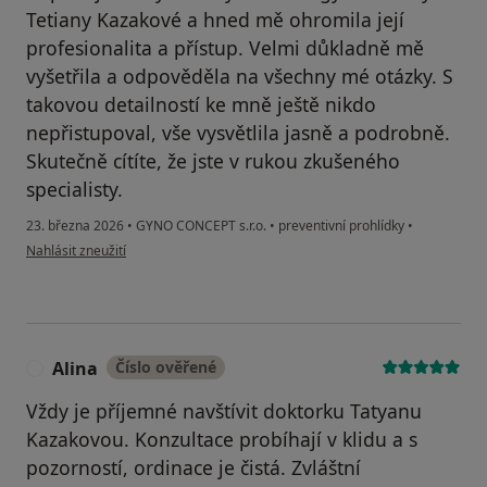
Tetiany Kazakové a hned mě ohromila její
profesionalita a přístup. Velmi důkladně mě
vyšetřila a odpověděla na všechny mé otázky. S
takovou detailností ke mně ještě nikdo
nepřistupoval, vše vysvětlila jasně a podrobně.
Skutečně cítíte, že jste v rukou zkušeného
specialisty.
23. března 2026
•
GYNO CONCEPT s.r.o.
•
preventivní prohlídky
•
podle názoru uživatele Polina Khoriakova
Nahlásit zneužití
Alina
Číslo ověřené
A
Vždy je příjemné navštívit doktorku Tatyanu
Kazakovou. Konzultace probíhají v klidu a s
pozorností, ordinace je čistá. Zvláštní