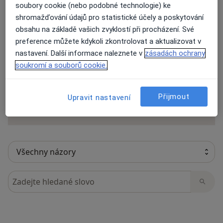
soubory cookie (nebo podobné technologie) ke
shromažďování údajů pro statistické účely a poskytování
obsahu na základě vašich zvyklostí při procházení. Své
104 názorů
preference můžete kdykoli zkontrolovat a aktualizovat v
nastavení. Další informace naleznete v
zásadách ochrany
soukromí a souborů cookie.
Recenze pacientů jsou pro nás důležité.
Specialisté nemají možnost zaplatit za
odstranění nebo změnu recenze pacienta.
Přijmout
Upravit nastavení
Další informace o názorech
Další informace.
Hledejte v názorech