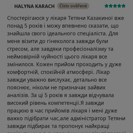
HALYNA KARACH
Číslo ověřené
H
Спостерігаюся у лікаря Тетяни Казакиної вже
понад 5 років і можу впевнено сказати, що
знайшла свого ідеального спеціаліста. Для
мене візити до гінеколога завжди були
стресом, але завдяки професіоналізму та
неймовірній чуйності цього лікаря все
змінилося. Кожен прийом проходить у дуже
комфортній, спокійній атмосфері. Лікар
завжди уважно вислухає, детально все
пояснює, ніколи не призначає зайвих
аналізів. За ці 5 років я завжди відчувала
високий рівень компетенції.Я завжди
працюю в час прийомів лікаря і мені дуже
важко підібрати час,але адміністратор Тетяни
завжди підбирає та пропонує найкращі