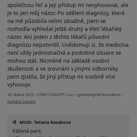
společnou řeč a její přístup mi nevyhovoval, ale
je to jen můj názor. Po sdělení diagnózy, která
na mě působila velmi závažně, jsem se
rozhodla vyhledat ještě druhý a třetí lékařský
názor. Ani jeden z těchto lékařů původní
diagnózu nepotvrdil. Uvědomuji si, že medicína
není vždy jednoznačná a podobné situace se
mohou stát. Nicméně na základě osobní
zkušenosti a ve srovnání s jinými odborníky
jsem zjistila, že jiný přístup mi osobně více
vyhovuje.
28. dubna 2025
•
GYNO CONCEPT s.r.o.
•
gynekologické konzultace
•
podle názoru uživatele :(
Nahlásit zneužití
MUDr. Tetiana Kazakova
Vážená paní,