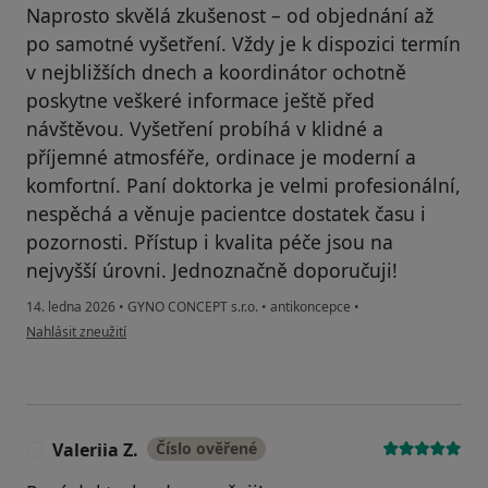
Naprosto skvělá zkušenost – od objednání až
po samotné vyšetření. Vždy je k dispozici termín
v nejbližších dnech a koordinátor ochotně
poskytne veškeré informace ještě před
návštěvou. Vyšetření probíhá v klidné a
příjemné atmosféře, ordinace je moderní a
komfortní. Paní doktorka je velmi profesionální,
nespěchá a věnuje pacientce dostatek času i
pozornosti. Přístup i kvalita péče jsou na
nejvyšší úrovni. Jednoznačně doporučuji!
14. ledna 2026
•
GYNO CONCEPT s.r.o.
•
antikoncepce
•
podle názoru uživatele Ekaterina P.
Nahlásit zneužití
Valeriia Z.
Číslo ověřené
V