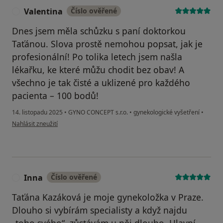
Valentina
Číslo ověřené
V
Dnes jsem měla schůzku s paní doktorkou
Taťánou. Slova prostě nemohou popsat, jak je
profesionální! Po tolika letech jsem našla
lékařku, ke které můžu chodit bez obav! A
všechno je tak čisté a uklizené pro každého
pacienta – 100 bodů!
14. listopadu 2025
•
GYNO CONCEPT s.r.o.
•
gynekologické vyšetření
•
podle názoru uživatele Valentina
Nahlásit zneužití
Inna
Číslo ověřené
I
Taťána Kazáková je moje gynekoložka v Praze.
Dlouho si vybírám specialisty a když najdu