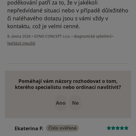
poděkování patří za to, že v jakékoli
nepředvídané situaci nebo v případě důležitého
či naléhavého dotazu jsou s vámi vždy v
kontaktu, což je velmi cenné.
8. února 2026
•
GYNO CONCEPT s.r.o.
•
diagnostické vyšetření
•
podle názoru uživatele Alina
Nahlásit zneužití
Pomáhají vám názory rozhodovat o tom,
kterého specialistu nebo ordinaci navštívit?
Ano
Ne
Ekaterina P.
Číslo ověřené
E