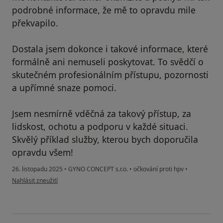
podrobné informace, že mě to opravdu mile
překvapilo.
Dostala jsem dokonce i takové informace, které
formálně ani nemuseli poskytovat. To svědčí o
skutečném profesionálním přístupu, pozornosti
a upřímné snaze pomoci.
Jsem nesmírně vděčná za takový přístup, za
lidskost, ochotu a podporu v každé situaci.
Skvělý příklad služby, kterou bych doporučila
opravdu všem!
26. listopadu 2025
•
GYNO CONCEPT s.r.o.
•
očkování proti hpv
•
podle názoru uživatele Yaroslava
Nahlásit zneužití