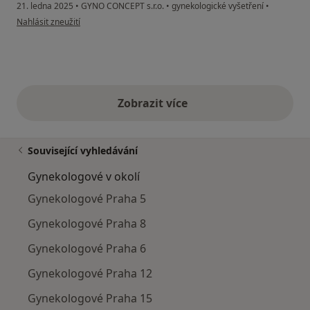
21. ledna 2025
•
GYNO CONCEPT s.r.o.
•
gynekologické vyšetření
•
podle názoru uživatele Alexandra
Nahlásit zneužití
Zobrazit více
výše uvedené názory
Související vyhledávání
Gynekologové v okolí
Gynekologové Praha 5
Gynekologové Praha 8
Gynekologové Praha 6
Gynekologové Praha 12
Gynekologové Praha 15