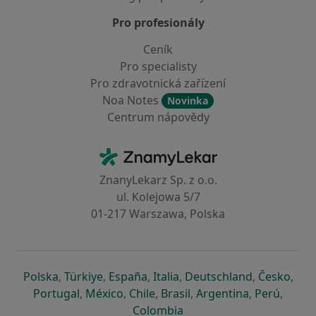
Pro profesionály
Ceník
Pro specialisty
Pro zdravotnická zařízení
Noa Notes
Novinka
Centrum nápovědy
Kontakt
ZnamyLekar - Hlavní stránka
ZnanyLekarz Sp. z o.o.
ul. Kolejowa 5/7
01-217 Warszawa, Polska
se otevře v nové záložce
se otevře v nové záložce
se otevře v nové záložce
se otevře v nové záložce
se otevře v 
se o
Polska
,
Türkiye
,
España
,
Italia
,
Deutschland
,
Česko
,
se otevře v nové záložce
se otevře v nové záložce
se otevře v nové záložce
se otevře v nové záložc
se otevře v 
se ote
Portugal
,
México
,
Chile
,
Brasil
,
Argentina
,
Perú
,
se otevře v nové záložce
Colombia