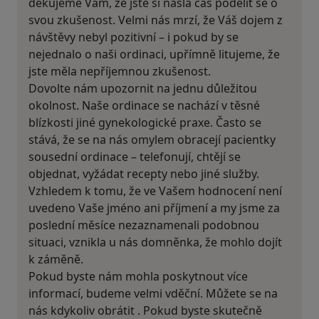
děkujeme Vám, že jste si našla čas podělit se o
svou zkušenost. Velmi nás mrzí, že Váš dojem z
návštěvy nebyl pozitivní – i pokud by se
nejednalo o naši ordinaci, upřímně litujeme, že
jste měla nepříjemnou zkušenost.
Dovolte nám upozornit na jednu důležitou
okolnost. Naše ordinace se nachází v těsné
blízkosti jiné gynekologické praxe. Často se
stává, že se na nás omylem obracejí pacientky
sousední ordinace – telefonují, chtějí se
objednat, vyžádat recepty nebo jiné služby.
Vzhledem k tomu, že ve Vašem hodnocení není
uvedeno Vaše jméno ani příjmení a my jsme za
poslední měsíce nezaznamenali podobnou
situaci, vznikla u nás domněnka, že mohlo dojít
k záměně.
Pokud byste nám mohla poskytnout více
informací, budeme velmi vděční. Můžete se na
nás kdykoliv obrátit . Pokud byste skutečně