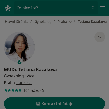
Hla
Co hledáte?
Hlavní Stránka
Gynekolog
Praha
Tetiana Kazakova
Změna města
MUDr.
Tetiana Kazakova
o specializacích
Gynekolog
·
Více
Praha
1 adresa
104 názorů
Kontaktní údaje