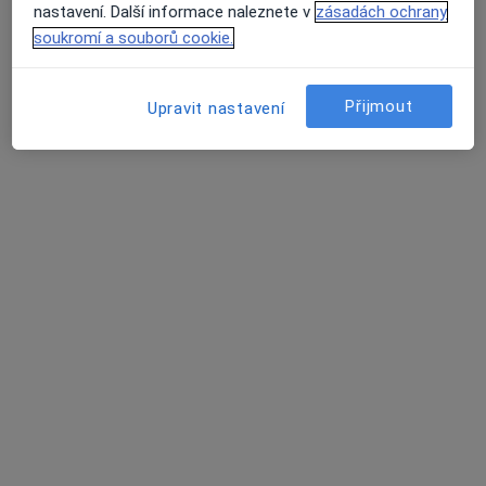
Žukovského 888/2, Praha
•
Mapa
nastavení. Další informace naleznete v
zásadách ochrany
Medicinské a estetické centrum Markin
soukromí a souborů cookie.
Tento specialista nenabízí online rezervaci termínu na této adrese.
Rezervovat termín
Přijmout
Upravit nastavení
lékař Alla Blyzniuk
Gynekolog
20 názorů
Žukovského 888/2, Praha
•
Mapa
Medicinské a estetické centrum Markin