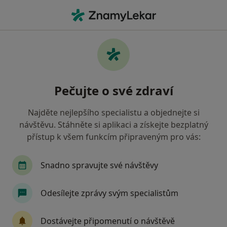
Hla
Gynekolog • Praha, hl město Praha
Filtry
• 1
Mapa
Doporučení gynekologové s Revírní
Pečujte o své zdraví
bratrská pokladna, zdravotní pojišťovna
Praha
Najděte nejlepšího specialistu a objednejte si
Jak řadíme výsledky vyhledávání?
návštěvu. Stáhněte si aplikaci a získejte bezplatný
přístup k všem funkcím připraveným pro vás:
Snadno spravujte své návštěvy
Odesílejte zprávy svým specialistům
Dostávejte připomenutí o návštěvě
MUDr. Petr Holý