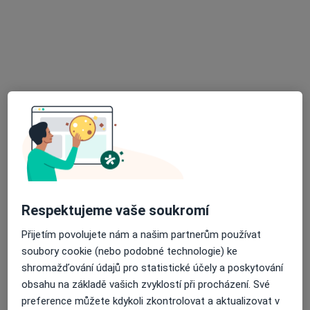
61 názorů
Bělohorská 263/33, Praha
•
Mapa
Gynekologie MUDr. Emilie M. Kučerová
Tento specialista nenabízí online rezervaci termínu na této adrese.
Rezervovat termín
Respektujeme vaše soukromí
Přijetím povolujete nám a našim partnerům používat
MUDr. Andrei Kim
soubory cookie (nebo podobné technologie) ke
·
Více
shromažďování údajů pro statistické účely a poskytování
Gynekolog
obsahu na základě vašich zvyklostí při procházení. Své
4 názory
preference můžete kdykoli zkontrolovat a aktualizovat v