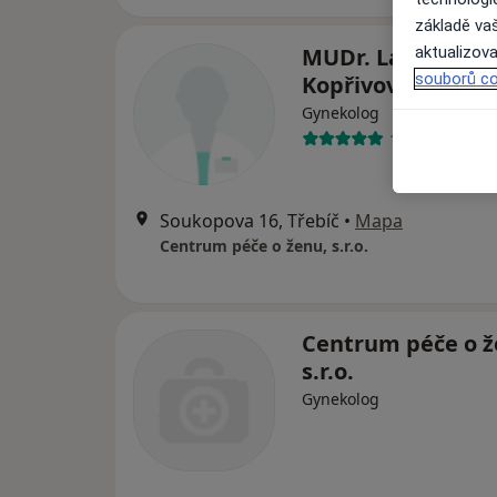
základě vaš
aktualizova
MUDr. Ladislava
souborů co
Kopřivová
Gynekolog
18 názorů
Soukopova 16, Třebíč
•
Mapa
Centrum péče o ženu, s.r.o.
Centrum péče o ž
s.r.o.
Gynekolog