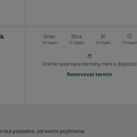
ák
Dnes
Zítra
St
Čt
10 Srpen
11 Srpen
12 Srpen
13 Srpe
Online rezervace termínu není k dispozic
Rezervovat termín
atrská pokladna, zdravotní pojišťovna