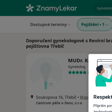
specializ
Dostupné termíny
Pojištění
•
1
Doporučení gynekologové s Revírní br
pojišťovna Třebíč
MUDr. Karel Janíč
Gynekolog
85 názorů
Respekt
Soukopova 16, Třebíč
•
Mapa
Centrum péče o ženu, s.r.o.
Přijetím p
technologi