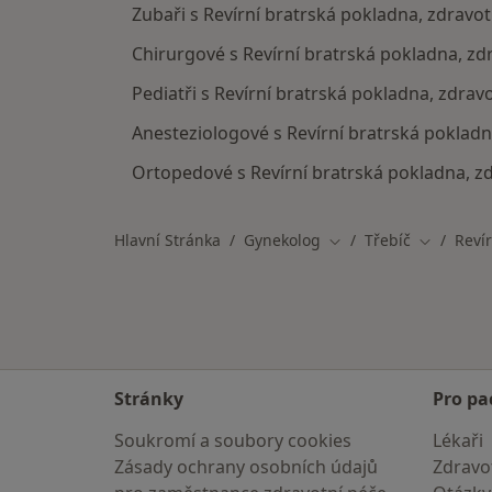
Zubaři s Revírní bratrská pokladna, zdravotn
Chirurgové s Revírní bratrská pokladna, zdr
Pediatři s Revírní bratrská pokladna, zdravo
Anesteziologové s Revírní bratrská pokladna
Ortopedové s Revírní bratrská pokladna, zd
Hlavní Stránka
Gynekolog
Třebíč
Revír
Změna města
Změna mě
Stránky
Pro pa
Soukromí a soubory cookies
Lékaři
Zásady ochrany osobních údajů
Zdravot