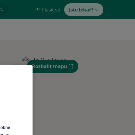
Přihlásit se
Jste lékař?
Rozbalit mapu
Pá
So
Ne
n
14 Srpen
15 Srpen
16 Srpen
i
dobné
ahu na