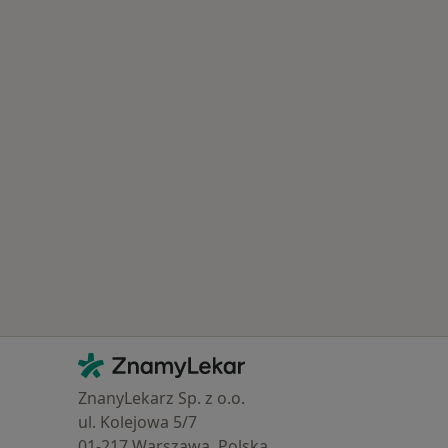
Kontakt
ZnamyLekar - Hlavní stránka
ZnanyLekarz Sp. z o.o.
ul. Kolejowa 5/7
01-217 Warszawa, Polska