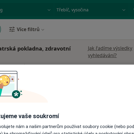
ace, nemoc nebo příjmení
Město nebo region
Více filtrů
atrská pokladna, zdravotní
Jak řadíme výsledky
vyhledávání?
ek
Dnes
Zítra
St
Čt
10 Srpen
11 Srpen
12 Srpen
13 Srpe
Online rezervace termínu není k dispozic
Rezervovat termín
ujeme vaše soukromí
ovolujete nám a našim partnerům používat soubory cookie (nebo po
e) ke shromažďování údajů pro statistické účely a poskytování obs