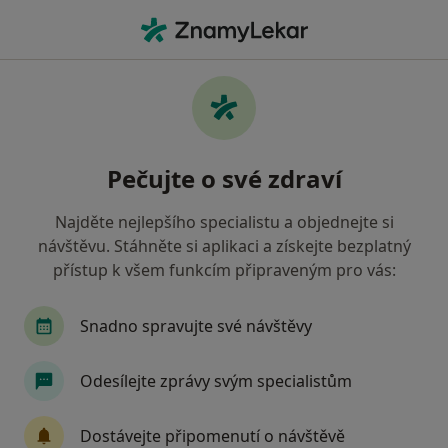
Hla
Gynekolog • Třebíč, vysočina
Filtry
• 1
Mapa
Doporučení gynekologové s Vojenská
Pečujte o své zdraví
zdravotní pojišťovna ČR Třebíč
Jak řadíme výsledky vyhledávání?
Najděte nejlepšího specialistu a objednejte si
návštěvu. Stáhněte si aplikaci a získejte bezplatný
přístup k všem funkcím připraveným pro vás:
Snadno spravujte své návštěvy
Odesílejte zprávy svým specialistům
MUDr. Václav Lhotský
Dostávejte připomenutí o návštěvě
·
Více
Gynekolog