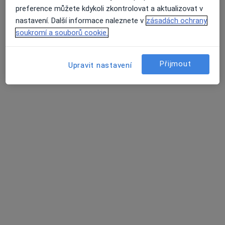
Poliklinika Třebíč - Lékařský dům, spol. s r.o.
preference můžete kdykoli zkontrolovat a aktualizovat v
Tento specialista nenabízí online rezervaci termínu na této adrese.
nastavení. Další informace naleznete v
zásadách ochrany
soukromí a souborů cookie.
Rezervovat termín
Přijmout
Upravit nastavení
MUDr. František Petrů
Gynekolog
20 názorů
Vrchovecká 1, Velké Meziříčí
•
Mapa
Gynekologická ambulance