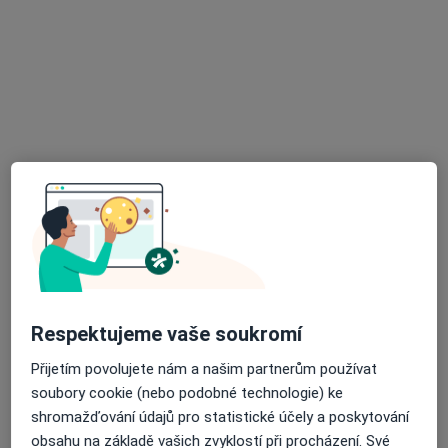
Soukopova 16, Třebíč
•
Mapa
Centrum péče o ženu, s.r.o.
Tento specialista nenabízí online rezervaci termínu na této adrese.
Rezervovat termín
Respektujeme vaše soukromí
MUDr. Dana Kurková
Přijetím povolujete nám a našim partnerům používat
Gynekolog
soubory cookie (nebo podobné technologie) ke
51 názorů
shromažďování údajů pro statistické účely a poskytování
Vltavínská 1289/10, Třebíč
•
Mapa
obsahu na základě vašich zvyklostí při procházení. Své