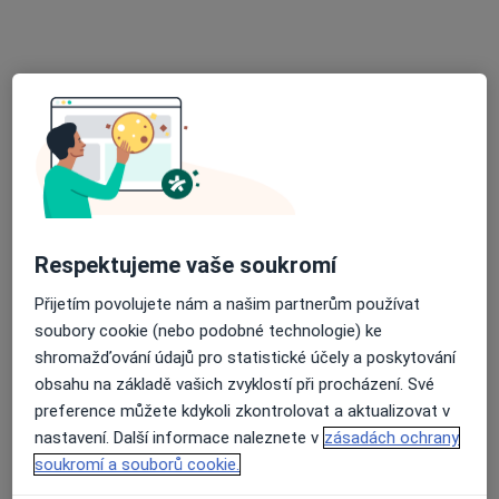
č.d. 16, Budišov
•
Mapa
Praktický lékař pro děti a dorost
Tento specialista nenabízí online rezervaci termínu na této adrese.
Rezervovat termín
Respektujeme vaše soukromí
Přijetím povolujete nám a našim partnerům používat
soubory cookie (nebo podobné technologie) ke
shromažďování údajů pro statistické účely a poskytování
MUDr. Jarmila Janovská
obsahu na základě vašich zvyklostí při procházení. Své
Pediatr
preference můžete kdykoli zkontrolovat a aktualizovat v
21 názorů
nastavení. Další informace naleznete v
zásadách ochrany
soukromí a souborů cookie.
Adresa 1
Adresa 2