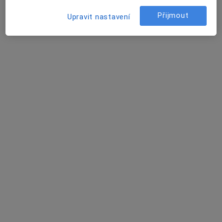
Přijmout
Upravit nastavení
Jelínkova 991, Třebíč
•
Mapa
MEDI s.r.o. - PL pro děti a dorost
Tento specialista nenabízí online rezervaci termínu na této adrese.
Rezervovat termín
MUDr. Marcela Fialová
Pediatr
14 názorů