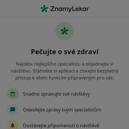
Hla
Pediatr • Třebíč, vysočina
Filtry
• 1
Mapa
Doporučení pediatři s Vojenská zdravotní
Pečujte o své zdraví
pojišťovna ČR Třebíč
Jak řadíme výsledky vyhledávání?
Najděte nejlepšího specialistu a objednejte si
návštěvu. Stáhněte si aplikaci a získejte bezplatný
přístup k všem funkcím připraveným pro vás:
Snadno spravujte své návštěvy
Odesílejte zprávy svým specialistům
MUDr. Michal Pukovec
Dostávejte připomenutí o návštěvě
·
Více
Pediatr