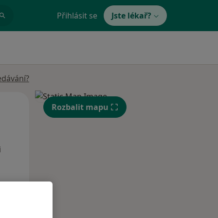
Přihlásit se
Jste lékař?
edávání?
Po
Út
St
Rozbalit mapu
10 Srpen
11 Srpen
12 Srpen
i