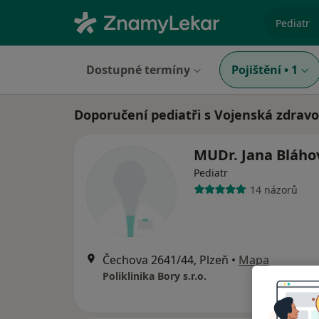
specializ
Dostupné termíny
Pojištění
•
1
Doporučení pediatři s Vojenská zdravo
MUDr. Jana Bláh
Pediatr
14 názorů
Čechova 2641/44, Plzeň
•
Mapa
Poliklinika Bory s.r.o.