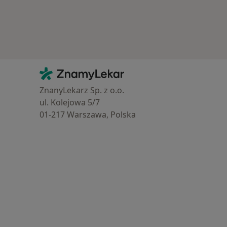
Kontakt
ZnamyLekar - Hlavní stránka
ZnanyLekarz Sp. z o.o.
ul. Kolejowa 5/7
01-217 Warszawa, Polska