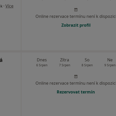
·
Více
ik
Online rezervace termínu není k dispozic
Zobrazit profil
á
Dnes
Zítra
So
Ne
6 Srpen
7 Srpen
8 Srpen
9 Srpen
Online rezervace termínu není k dispozic
Rezervovat termín