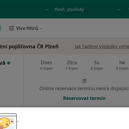
ace, nemoc nebo příjmení
Město nebo region
Více filtrů
tní pojišťovna ČR Plzeň
Jak řadíme výsledky vyhl
ová
Dnes
Zítra
So
Ne
6 Srpen
7 Srpen
8 Srpen
9 Srpen
Online rezervace termínu není k dispozic
Rezervovat termín