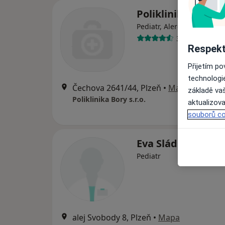
Poliklinika Bory s.
Pediatr, Alergolog, Chirur
35 názorů
Respekt
Přijetím p
technologi
Čechova 2641/44, Plzeň
•
Mapa
základě vaš
Poliklinika Bory s.r.o.
aktualizova
souborů co
Eva Sládková
Pediatr
alej Svobody 8, Plzeň
•
Mapa