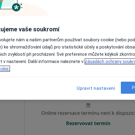
r.o.
Dnes
Zítra
So
Ne
6 Srpen
7 Srpen
8 Srpen
9 Srpen
·
Více
g
ujeme vaše soukromí
Online rezervace termínu není k dispozic
ovolujete nám a našim partnerům používat soubory cookie (nebo po
Zobrazit profil
e) ke shromažďování údajů pro statistické účely a poskytování obs
ich zvyklostí při procházení. Své preference můžete kdykoli zkontro
t v nastavení. Další informace naleznete v
zásadách ochrany soukr
okie.
Dnes
Zítra
So
Ne
P
Upravit nastavení
6 Srpen
7 Srpen
8 Srpen
9 Srpen
Online rezervace termínu není k dispozic
Rezervovat termín