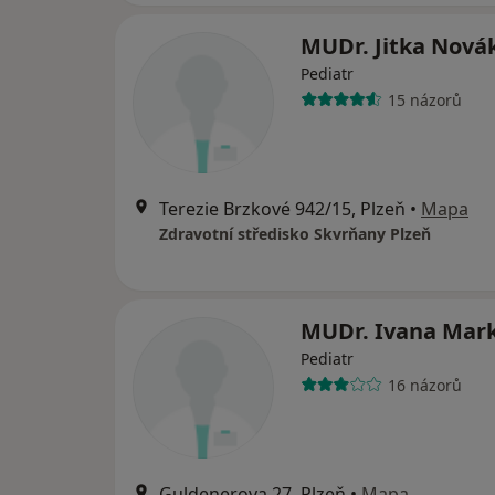
MUDr. Jitka Nová
Pediatr
15 názorů
Terezie Brzkové 942/15, Plzeň
•
Mapa
Zdravotní středisko Skvrňany Plzeň
MUDr. Ivana Mar
Pediatr
16 názorů
Guldenerova 27, Plzeň
•
Mapa