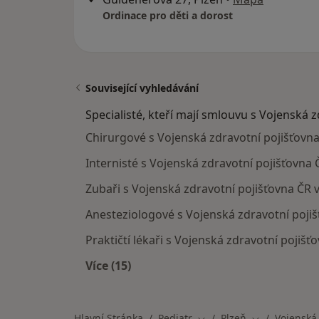
Ordinace pro děti a dorost
Související vyhledávání
Specialisté, kteří mají smlouvu s Vojenská 
Chirurgové s Vojenská zdravotní pojišťovna
Internisté s Vojenská zdravotní pojišťovna Č
Zubaři s Vojenská zdravotní pojišťovna ČR v
Anesteziologové s Vojenská zdravotní pojiš
Praktičtí lékaři s Vojenská zdravotní pojišťo
Více (15)
Více v kategorii: Specialisté, kteří 
Hlavní Stránka
Pediatr
Plzeň
Vojenská 
Změna města
Změna města