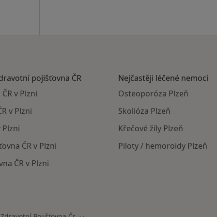
zdravotní pojišťovna ČR
Nejčastěji léčené nemoci
 ČR v Plzni
Osteoporóza Plzeň
R v Plzni
Skolióza Plzeň
 Plzni
Křečové žíly Plzeň
ťovna ČR v Plzni
Piloty / hemoroidy Plzeň
vna ČR v Plzni
mají smlouvu s Vojenská zdravotní pojišťovna ČR
Zdravotní Pojišťovna Čr
Změna města