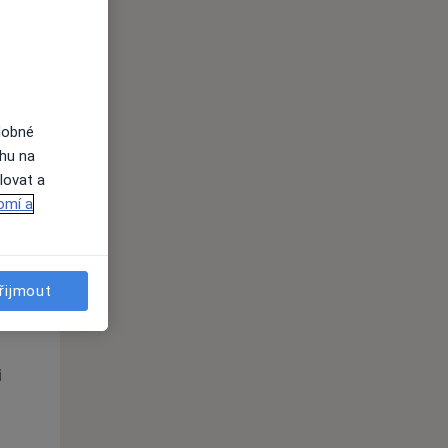
Po
Út
St
10 Srpen
11 Srpen
12 Srpen
i
dobné
ahu na
lovat a
omí a
Po
Út
St
řijmout
10 Srpen
11 Srpen
12 Srpen
i