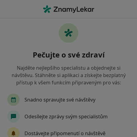
Hla
Neurolog • Plzeň, plzeňský
Filtry
• 1
Mapa
Doporučení neurologové s Vojenská
Pečujte o své zdraví
zdravotní pojišťovna ČR Plzeň
Jak řadíme výsledky vyhledávání?
Najděte nejlepšího specialistu a objednejte si
návštěvu. Stáhněte si aplikaci a získejte bezplatný
přístup k všem funkcím připraveným pro vás:
Snadno spravujte své návštěvy
Odesílejte zprávy svým specialistům
Fakultní nemocnice Plzeň
Dostávejte připomenutí o návštěvě
·
Více
Neurolog, Anesteziolog, Chirurg