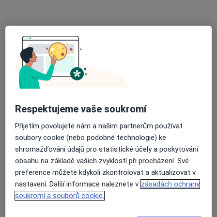
PRIVAMED a.s., Městská nemocnice, ddělení klinické mikrobiologie
Tento specialista nenabízí online rezervaci termínu na této adrese.
Rezervovat termín
Respektujeme vaše soukromí
Přijetím povolujete nám a našim partnerům používat
soubory cookie (nebo podobné technologie) ke
shromažďování údajů pro statistické účely a poskytování
MUDr. Irena Holečková
obsahu na základě vašich zvyklostí při procházení. Své
Neurolog
preference můžete kdykoli zkontrolovat a aktualizovat v
nastavení. Další informace naleznete v
zásadách ochrany
Edvarda Beneše 1128/13, Plzeň
•
Mapa
soukromí a souborů cookie.
Fakultní nemocnice Plzeň
Tento specialista nenabízí online rezervaci termínu na této adrese.