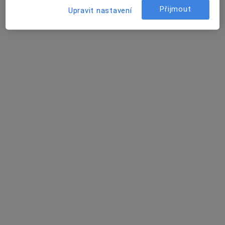
Přijmout
Upravit nastavení
Rezervovat termín
David Štěpánek
Neurolog
Edvarda Beneše 1128/13, Plzeň
•
Mapa
Fakultní nemocnice Plzeň
Tento specialista nenabízí online rezervaci termínu na této adrese.
Rezervovat termín