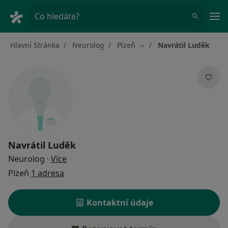
Hla
Co hledáte?
Hlavní Stránka
Neurolog
Plzeň
Navrátil Luděk
Změna města
Navrátil Luděk
o specializacích
Neurolog
·
Více
Plzeň
1 adresa
Kontaktní údaje