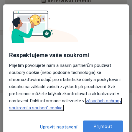
Rezervovat termín
Ceník
Adresy
Názory pacientů
Ceník
Respektujeme vaše soukromí
Informace o službách a cenách nejsou k dispozici
Tento specialista ještě nepřidával žádné informace o
Přijetím povolujete nám a našim partnerům používat
svých službách.
soubory cookie (nebo podobné technologie) ke
shromažďování údajů pro statistické účely a poskytování
obsahu na základě vašich zvyklostí při procházení. Své
preference můžete kdykoli zkontrolovat a aktualizovat v
Adresa
nastavení. Další informace naleznete v
zásadách ochrany
soukromí a souborů cookie.
Fakultní nemocnice Plzeň
Edvarda Beneše 1128/13,
Plzeň
305 99
Přijmout
Upravit nastavení