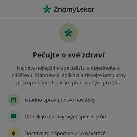
Hla
Neurolog • Domažlice, plzeňský
Filtry
Mapa
Neurolog Domažlice
Pečujte o své zdraví
Jak řadíme výsledky vyhledávání?
Najděte nejlepšího specialistu a objednejte si
návštěvu. Stáhněte si aplikaci a získejte bezplatný
Jakou pojišťovnu máte?
přístup k všem funkcím připraveným pro vás:
Snadno spravujte své návštěvy
Odesílejte zprávy svým specialistům
Dostávejte připomenutí o návštěvě