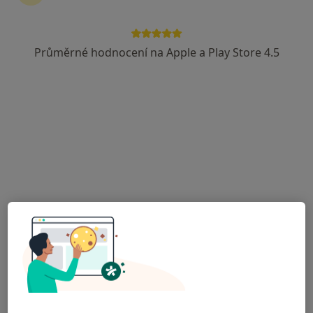
MUDr. František Komzák
Neurolog
Průměrné hodnocení na Apple a Play Store 4.5
Nádražní 315, Kdyně
•
Mapa
Wittmann Medical a.s. - neurologie
Tento specialista nenabízí online rezervaci termínu na této adrese.
Rezervovat termín
MUDr. Miroslav Kavalír
Neurolog