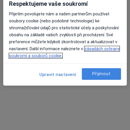
Respektujeme vaše soukromí
Nádražní 235, Kdyně
•
Mapa
Neurologická ordinace
Přijetím povolujete nám a našim partnerům používat
soubory cookie (nebo podobné technologie) ke
Tento specialista nenabízí online rezervaci termínu na této adrese.
shromažďování údajů pro statistické účely a poskytování
obsahu na základě vašich zvyklostí při procházení. Své
Rezervovat termín
preference můžete kdykoli zkontrolovat a aktualizovat v
nastavení. Další informace naleznete v
zásadách ochrany
soukromí a souborů cookie.
Přijmout
Upravit nastavení
Soňa Budková
Neurolog, Pediatr
Domažlice
•
Mapa
Ordinace