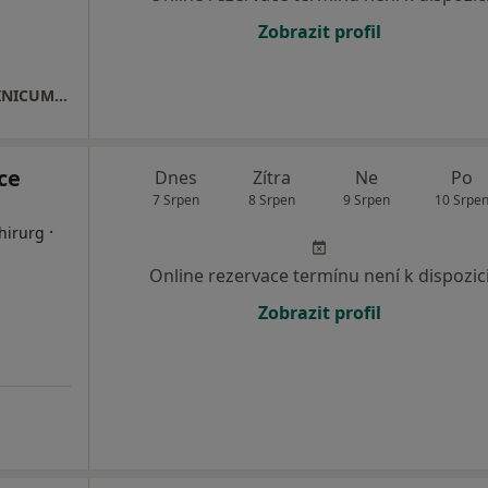
Zobrazit profil
POLIKLINIKA DENISOVO NÁBŘEŽÍ - EUROCLINICUM a.s.
ce
Dnes
Zítra
Ne
Po
7 Srpen
8 Srpen
9 Srpen
10 Srpe
·
hirurg
Online rezervace termínu není k dispozic
Zobrazit profil