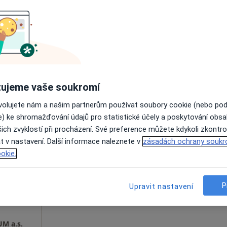
YTOVA
Dnes
Zítra
Ne
Po
7 Srpen
8 Srpen
9 Srpen
10 Srpe
Online rezervace termínu není k dispozic
Rezervovat termín
ujeme vaše soukromí
ovolujete nám a našim partnerům používat soubory cookie (nebo po
e) ke shromažďování údajů pro statistické účely a poskytování obs
ich zvyklostí při procházení. Své preference můžete kdykoli zkontro
 spol.
Dnes
Zítra
Ne
Po
t v nastavení. Další informace naleznete v
zásadách ochrany soukr
ICUM
7 Srpen
8 Srpen
9 Srpen
10 Srpe
okie.
·
 lékař
Online rezervace termínu není k dispozic
P
Upravit nastavení
Zobrazit profil
M a.s.