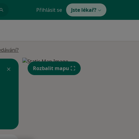
Přihlásit se
Jste lékař?
edávání?
Rozbalit mapu