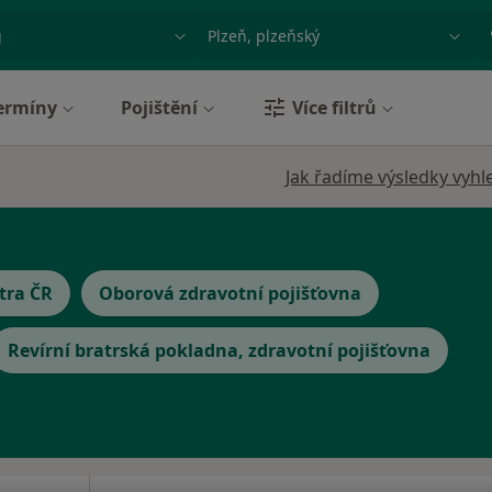
ace, nemoc nebo příjmení
Město nebo region
ermíny
Pojištění
Více filtrů
Jak řadíme výsledky vyhl
tra ČR
Oborová zdravotní pojišťovna
Revírní bratrská pokladna, zdravotní pojišťovna