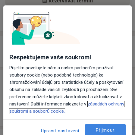
Rezervovat termín
Zkušenosti
Ceník
Adresy
Názory pacientů
Zkušenosti
494 531 544
Respektujeme vaše soukromí
Přijetím povolujete nám a našim partnerům používat
soubory cookie (nebo podobné technologie) ke
Ceník
shromažďování údajů pro statistické účely a poskytování
obsahu na základě vašich zvyklostí při procházení. Své
Informace o službách a cenách nejsou k dispozici
preference můžete kdykoli zkontrolovat a aktualizovat v
Tento specialista ještě nepřidával žádné informace o
nastavení. Další informace naleznete v
zásadách ochrany
svých službách.
soukromí a souborů cookie.
Přijmout
Upravit nastavení