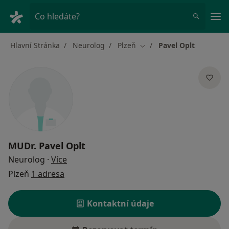
Hla
Co hledáte?
Hlavní Stránka
Neurolog
Plzeň
Pavel Oplt
Změna města
MUDr.
Pavel Oplt
o specializacích
Neurolog
·
Více
Plzeň
1 adresa
Kontaktní údaje