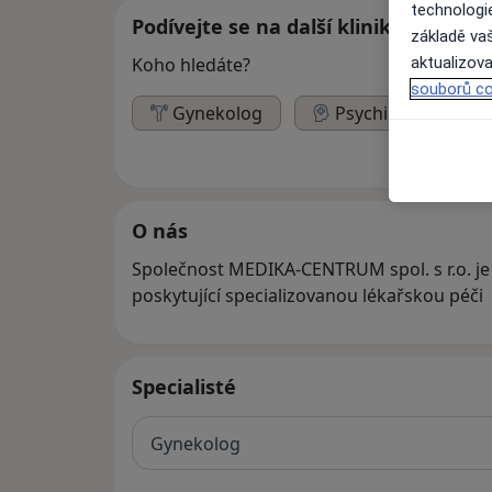
technologi
Podívejte se na další kliniky
základě vaš
aktualizova
Koho hledáte?
souborů co
Gynekolog
Psychiatr
O nás
Společnost MEDIKA-CENTRUM spol. s r.o. je 
poskytující specializovanou lékařskou péči
Specialisté
Gynekolog