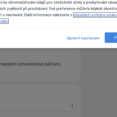
e) ke shromažďování údajů pro statistické účely a poskytování obs
ich zvyklostí při procházení. Své preference můžete kdykoli zkontro
t v nastavení. Další informace naleznete v
zásadách ochrany soukr
okie.
Neurolog
Oční lékař
Hledejte jinou specializaci
P
Upravit nastavení
nestátní zdravotnické zařízení,