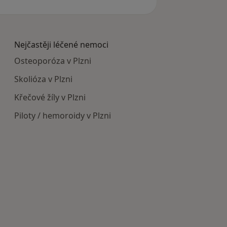
Nejčastěji léčené nemoci
Osteoporóza v Plzni
Skolióza v Plzni
Křečové žíly v Plzni
Piloty / hemoroidy v Plzni
cká zařízení