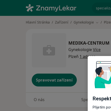
specializ
Hlavní Stránka
Zařízení
Gynekologie
Plze
Změna m
MEDIKA-CENTRUM sp
Gynekologie
Více
Plzeň
1 adresa
Spravovat zařízení
Respekt
O nás
Specialisté
Přijetím p