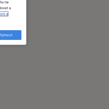
ahu na
lovat a
omí a
řijmout