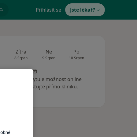
Přihlásit se
Jste lékař?
Zítra
Ne
Po
Út
St
8 Srpen
9 Srpen
10 Srpen
11 Srpen
12 Srp
 klinika neposkytuje možnost online
ednání. Kontaktujte přímo kliniku.
dobné