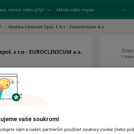
ace, nemoc nebo příjmení
Město nebo region
ň
Medika-Centrum Spol. S R.o - Euroclinicum A.s.
ěsta
Dnes
ol. s r.o - EUROCLINICUM a.s.
7 Srpen
Tato
obj
ujeme vaše soukromí
Adresy
ovolujete nám a našim partnerům používat soubory cookie (nebo po