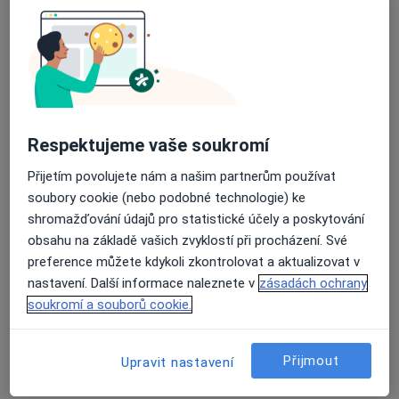
MEDIKA-CENTRUM spol. s r.o -
EUROCLINICUM a.s.
Průměrné hodnocení na Apple a Play Store 4.5
·
Více
Neurolog, Gynekolog, Oční lékař
Skrétova 47, Plzeň
•
Mapa
MEDIKA-CENTRUM spol. s r.o - EUROCLINICUM a.s.
Respektujeme vaše soukromí
Tato klinika nemá specialisty s dostupnými termíny v online kalendáři
Přijetím povolujete nám a našim partnerům používat
Zobrazit profil
soubory cookie (nebo podobné technologie) ke
shromažďování údajů pro statistické účely a poskytování
obsahu na základě vašich zvyklostí při procházení. Své
preference můžete kdykoli zkontrolovat a aktualizovat v
nastavení. Další informace naleznete v
zásadách ochrany
soukromí a souborů cookie.
Přijmout
Upravit nastavení
POLIKLINIKA DENISOVO NÁBŘEŽÍ -