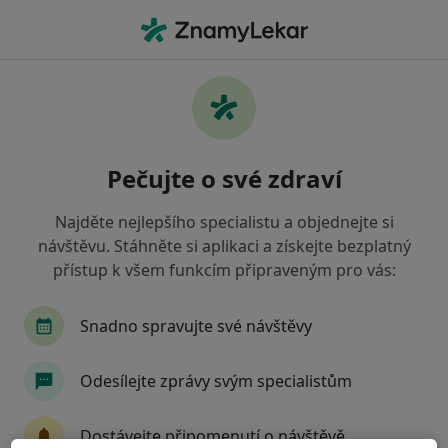
Hla
Neurologie • Plzeň, plzeňský
Filtry
• 1
Mapa
Neurologie Plzeň
Pečujte o své zdraví
Jak řadíme výsledky vyhledávání?
Najděte nejlepšího specialistu a objednejte si
návštěvu. Stáhněte si aplikaci a získejte bezplatný
Jakou pojišťovnu máte?
přístup k všem funkcím připraveným pro vás:
Snadno spravujte své návštěvy
Odesílejte zprávy svým specialistům
Dostávejte připomenutí o návštěvě