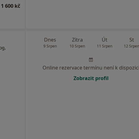
 1 600 kč
Dnes
Zítra
Út
St
9 Srpen
10 Srpen
11 Srpen
12 Srpe
og,
Online rezervace termínu není k dispozic
Zobrazit profil