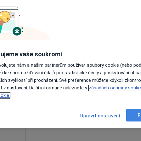
Rezervovat termín
ujeme vaše soukromí
1 600 Kč
ovolujete nám a našim partnerům používat soubory cookie (nebo po
e) ke shromažďování údajů pro statistické účely a poskytování obs
ich zvyklostí při procházení. Své preference můžete kdykoli zkontro
Roušal
Dnes
Zítra
Út
St
t v nastavení. Další informace naleznete v
zásadách ochrany soukr
9 Srpen
10 Srpen
11 Srpen
12 Srpe
okie.
·
Více
t
Online rezervace termínu není k dispozic
P
Upravit nastavení
Rezervovat termín