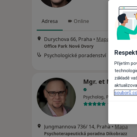
Adresa
Online
Durychova 66, Praha
•
Mapa
Office Park Nové Dvory
Respekt
Psychologické poradenství
Přijetím p
technologi
základě vaš
Mgr. et Mgr. Jan 
aktualizova
souborů co
Psycholog, Psychoterapeu
196 názorů
Jungmannova 736/ 14, Praha
•
Mapa
Psychoterapeutická poradna Dikobrazz