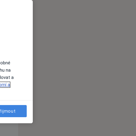
dobné
ahu na
lovat a
Čt
Pá
So
omí a
n
13 Srpen
14 Srpen
15 Srpen
i
řijmout