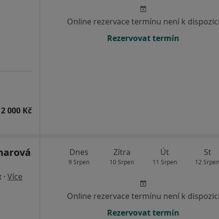
Online rezervace termínu není k dispozic
Rezervovat termín
2 000 Kč
lnarová
Dnes
Zítra
Út
St
9 Srpen
10 Srpen
11 Srpen
12 Srpe
·
Více
t
Online rezervace termínu není k dispozic
Rezervovat termín