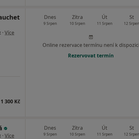
Gauchet
Dnes
Zítra
Út
St
9 Srpen
10 Srpen
11 Srpen
12 Srpe
·
Více
t
Online rezervace termínu není k dispozic
Rezervovat termín
1 300 Kč
ká
Dnes
Zítra
Út
St
9 Srpen
10 Srpen
11 Srpen
12 Srpe
·
Více
t