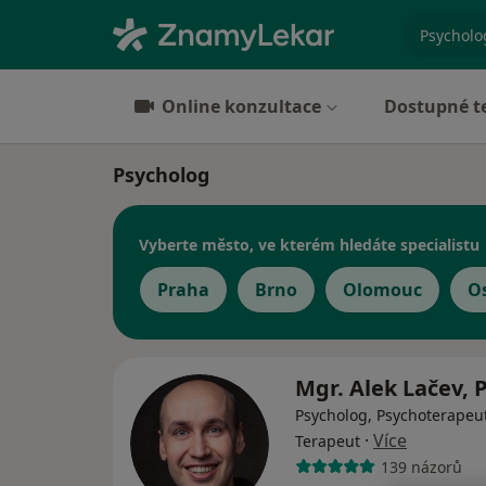
specializ
Online konzultace
Dostupné t
Psycholog
Vyberte město, ve kterém hledáte specialistu
Praha
Brno
Olomouc
O
Mgr. Alek Lačev, 
Psycholog, Psychoterapeut
·
Více
Terapeut
139 názorů