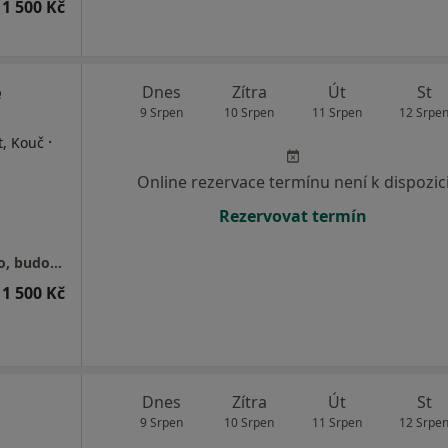
1 500 Kč
e
Dnes
Zítra
Út
St
9 Srpen
10 Srpen
11 Srpen
12 Srpe
·
t, Kouč
Online rezervace termínu není k dispozic
Rezervovat termín
Senovážné náměstí 23, Praha 1 - Nové Město, budova B (5. patro)
1 500 Kč
Dnes
Zítra
Út
St
9 Srpen
10 Srpen
11 Srpen
12 Srpe