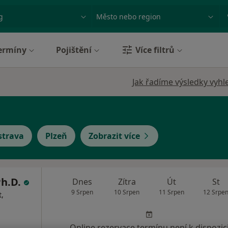
ace, nemoc nebo příjmení
Město nebo region
ermíny
Pojištění
Více filtrů
Jak řadíme výsledky vyhl
strava
Plzeň
Zobrazit více
Ph.D.
Dnes
Zítra
Út
St
9 Srpen
10 Srpen
11 Srpen
12 Srpe
,
Online rezervace termínu není k dispozic