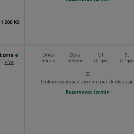
1 200 Kč
toris
Dnes
Zítra
Út
St
9 Srpen
10 Srpen
11 Srpen
12 Srpe
·
Více
t
Online rezervace termínu není k dispozic
Rezervovat termín