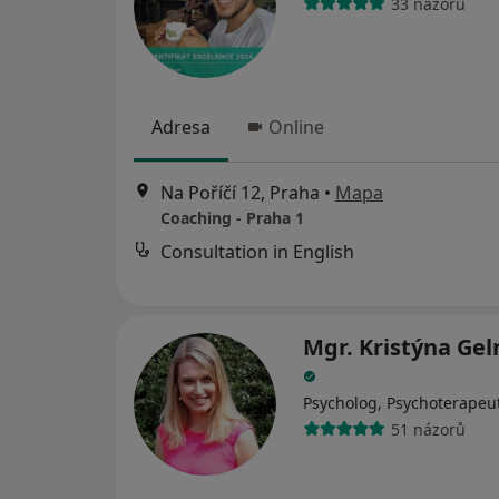
33 názorů
Adresa
Online
Na Poříčí 12, Praha
•
Mapa
Coaching - Praha 1
Consultation in English
Mgr. Kristýna Ge
Psycholog, Psychoterapeu
51 názorů