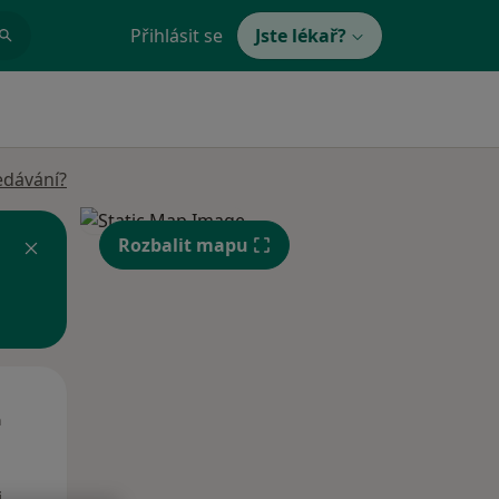
Přihlásit se
Jste lékař?
edávání?
Rozbalit mapu
Čt
Pá
So
n
13 Srpen
14 Srpen
15 Srpen
i