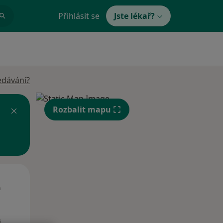
Přihlásit se
Jste lékař?
edávání?
Rozbalit mapu
Út
St
Čt
n
11 Srpen
12 Srpen
13 Srpen
i