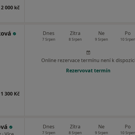
 2 000 kč
ková
Dnes
Zítra
Ne
Po
7 Srpen
8 Srpen
9 Srpen
10 Srpe
Online rezervace termínu není k dispozic
Rezervovat termín
1 300 Kč
ová
Dnes
Zítra
Ne
Po
7 Srpen
8 Srpen
9 Srpen
10 Srpe
·
Více
t