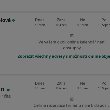
elová
Dnes
Zítra
Ne
Po
7 Srpen
8 Srpen
9 Srpen
10 Srpe
Ve vašem okolí online kalendář není
dostupný
Zobrazit všechny adresy s možnosti online obj
Dnes
Zítra
Ne
Po
.D.
7 Srpen
8 Srpen
9 Srpen
10 Srpe
·
Více
t
Online rezervace termínu není k dispozic