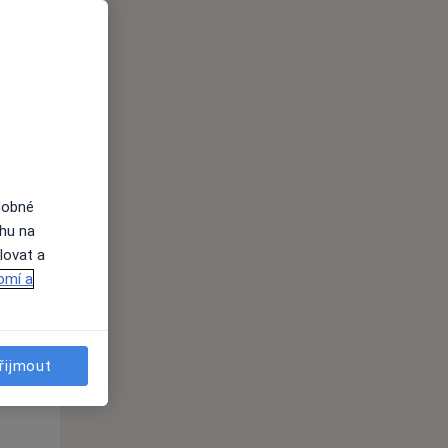
dobné
Út
St
Čt
ahu na
n
11 Srpen
12 Srpen
13 Srpen
lovat a
omí a
i
řijmout