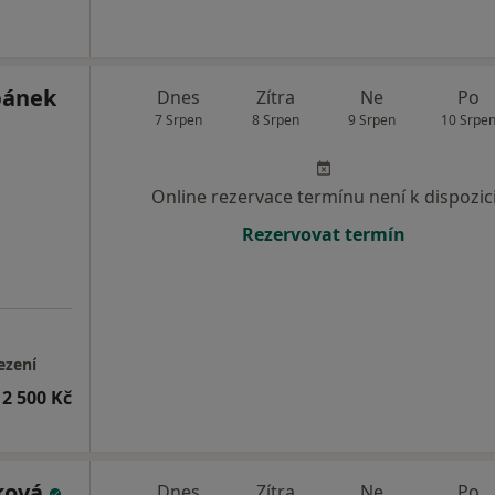
bánek
Dnes
Zítra
Ne
Po
7 Srpen
8 Srpen
9 Srpen
10 Srpe
Online rezervace termínu není k dispozic
Rezervovat termín
ezení
2 500 Kč
ková
Dnes
Zítra
Ne
Po