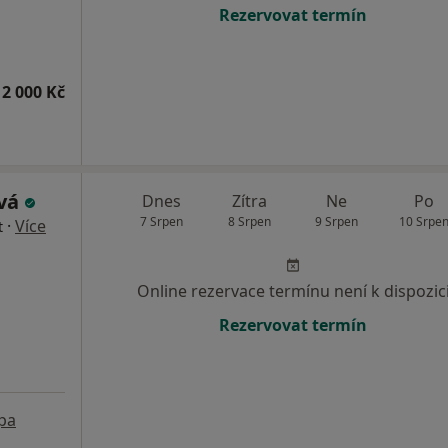
Rezervovat termín
2 000 Kč
ová
Dnes
Zítra
Ne
Po
7 Srpen
8 Srpen
9 Srpen
10 Srpe
·
Více
t
Online rezervace termínu není k dispozic
Rezervovat termín
pa