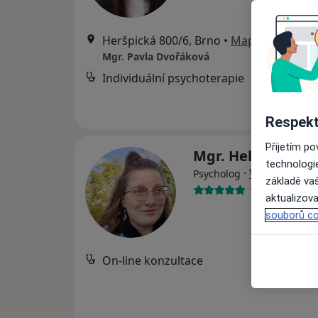
Heršpická 800/6, Brno
•
Mapa
Mgr. Pavla Dvořáková
Individuální psychoterapie
Respekt
Přijetím p
Mgr. Helena Kdol
technologi
·
Více
Psycholog
základě vaš
13 názorů
aktualizova
souborů co
On-line konzultace