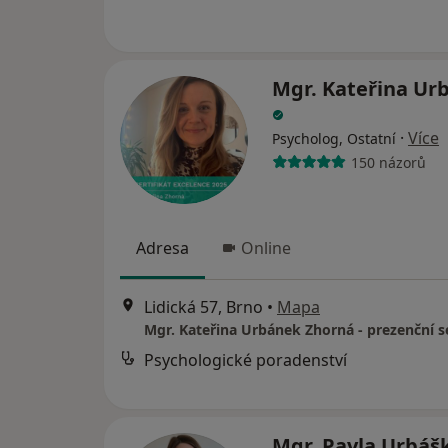
Mgr. Kateřina Ur
·
Více
Psycholog, Ostatní
150 názorů
Adresa
Online
Lidická 57, Brno
•
Mapa
Mgr. Kateřina Urbánek Zhorná - prezenční s
Psychologické poradenství
Mgr. Pavla Urbáš