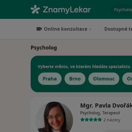
specializ
Online konzultace
Dostupné t
Psycholog
Vyberte město, ve kterém hledáte specialistu
Praha
Brno
Olomouc
O
Mgr. Pavla Dvořá
Psycholog, Terapeut
2 názory