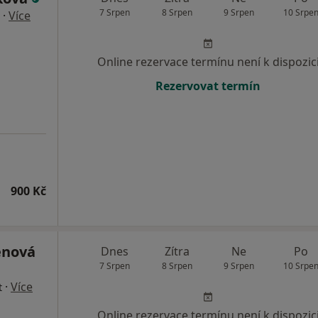
7 Srpen
8 Srpen
9 Srpen
10 Srpe
·
Více
Online rezervace termínu není k dispozic
Rezervovat termín
900 Kč
enová
Dnes
Zítra
Ne
Po
7 Srpen
8 Srpen
9 Srpen
10 Srpe
·
Více
t
Online rezervace termínu není k dispozic