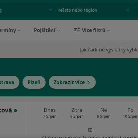
ace, nemoc nebo příjmení
Město nebo region
ermíny
Pojištění
Více filtrů
Jak řadíme výsledky vyhl
strava
Plzeň
Zobrazit více
ková
Dnes
Zítra
Ne
Po
7 Srpen
8 Srpen
9 Srpen
10 Srpe
Online rezervace termínu není k dispozic