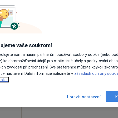
Rezervovat termín
1 200 Kč
ujeme vaše soukromí
ovolujete nám a našim partnerům používat soubory cookie (nebo po
ská
Dnes
Zítra
Ne
Po
e) ke shromažďování údajů pro statistické účely a poskytování obs
7 Srpen
8 Srpen
9 Srpen
10 Srpe
ich zvyklostí při procházení. Své preference můžete kdykoli zkontro
t v nastavení. Další informace naleznete v
zásadách ochrany soukr
okie.
Online rezervace termínu není k dispozic
Rezervovat termín
1 000 Kč
P
Upravit nastavení