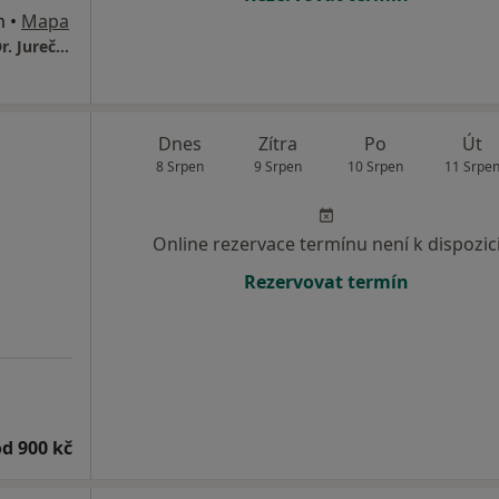
m
•
Mapa
Gynekologicko-porodnická ambulance MUDr. Jureček Petr
Dnes
Zítra
Po
Út
8 Srpen
9 Srpen
10 Srpen
11 Srpe
Online rezervace termínu není k dispozic
Rezervovat termín
od 900 kč