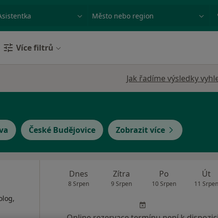
ace, nemoc nebo příjmení
Město nebo region
Více filtrů
Jak řadíme výsledky vyhl
va
České Budějovice
Zobrazit více
Dnes
Zítra
Po
Út
8 Srpen
9 Srpen
10 Srpen
11 Srpe
olog,
Online rezervace termínu není k dispozic