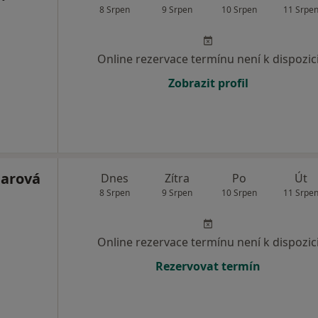
8 Srpen
9 Srpen
10 Srpen
11 Srpe
Online rezervace termínu není k dispozic
Zobrazit profil
parová
Dnes
Zítra
Po
Út
8 Srpen
9 Srpen
10 Srpen
11 Srpe
Online rezervace termínu není k dispozic
Rezervovat termín