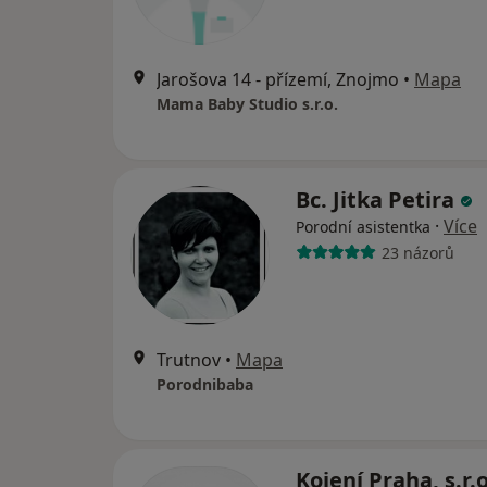
Jarošova 14 - přízemí, Znojmo
•
Mapa
Mama Baby Studio s.r.o.
Bc. Jitka Petira
·
Více
Porodní asistentka
23 názorů
Trutnov
•
Mapa
Porodnibaba
Kojení Praha, s.r.o