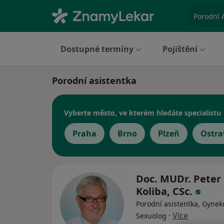
specializ
Dostupné termíny
Pojištění
Porodní asistentka
Vyberte město, ve kterém hledáte specialistu
Praha
Brno
Plzeň
Ostra
Doc. MUDr. Peter
Koliba, CSc.
Porodní asistentka, Gynek
·
Více
Sexuolog