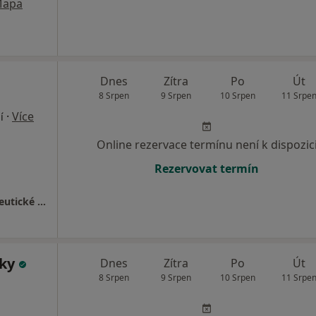
apa
Dnes
Zítra
Po
Út
8 Srpen
9 Srpen
10 Srpen
11 Srpe
·
Více
í
Online rezervace termínu není k dispozic
Rezervovat termín
Psychosomatika Plzeň - Konzultační a terapeutické centrum
sky
Dnes
Zítra
Po
Út
8 Srpen
9 Srpen
10 Srpen
11 Srpe