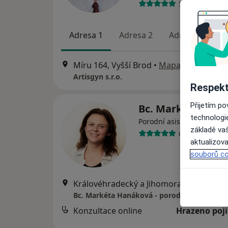
56 názorů
Adresa 1
Adresa 2
Adresa 3
Míru 164, Vyšší Brod
•
Mapa
Artisgyn s.r.o.
Respekt
Přijetím p
Bc. Markéta Han
technologi
·
Více
Porodní asistentka
základě vaš
6 názorů
aktualizova
souborů co
Královéhradecký a Jihomoravský
Bc. Markéta Hanáková - porodní asistentka
Konzultace online
Hrazeno poj