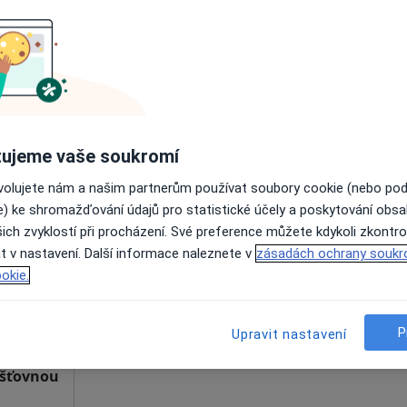
Zobrazit telefonní číslo
ujeme vaše soukromí
ovolujete nám a našim partnerům používat soubory cookie (nebo po
áková
Dnes
Zítra
Po
Út
e) ke shromažďování údajů pro statistické účely a poskytování obs
8 Srpen
9 Srpen
10 Srpen
11 Srpe
ich zvyklostí při procházení. Své preference můžete kdykoli zkontro
t v nastavení. Další informace naleznete v
zásadách ochrany soukr
Online rezervace termínu není k dispozic
okie.
Rezervovat termín
 kraj, Trutnov
•
Mapa
P
Upravit nastavení
išťovnou