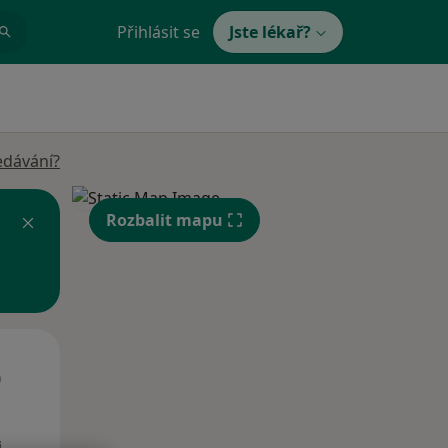
Přihlásit se
Jste lékař?
edávání?
Rozbalit mapu
St
Čt
Pá
n
12 Srpen
13 Srpen
14 Srpen
i