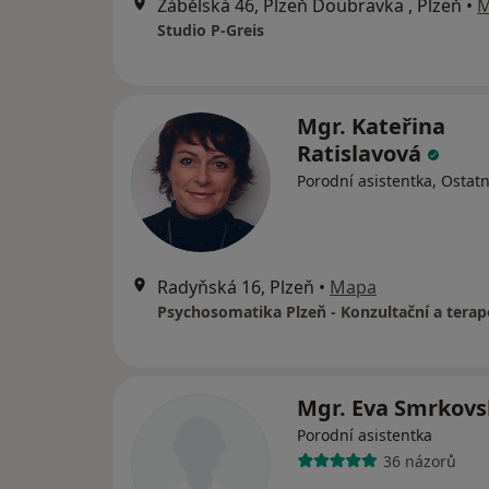
Zábělská 46, Plzeň Doubravka , Plzeň
•
M
Studio P-Greis
Mgr. Kateřina
Ratislavová
Porodní asistentka, Ostatn
Radyňská 16, Plzeň
•
Mapa
Mgr. Eva Smrkov
Porodní asistentka
36 názorů