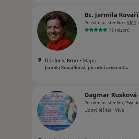
Bc. Jarmila Kovař
·
Více
Porodní asistentka
75 názorů
Údolní 5, Brno
•
Mapa
Jarmila Kovaříková, porodní asistentka
Dagmar Rusková
Porodní asistentka, Psych
·
Více
Lidový léčitel