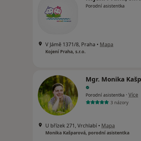
Porodní asistentka
V Jámě 1371/8, Praha
•
Mapa
Kojení Praha, s.r.o.
Mgr. Monika Kaš
·
Více
Porodní asistentka
3 názory
U břízek 271, Vrchlabí
•
Mapa
Monika Kašparová, porodní asistentka