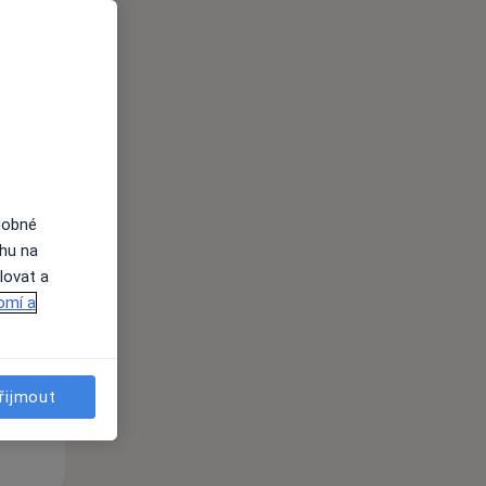
dobné
St
Čt
Pá
ahu na
n
12 Srpen
13 Srpen
14 Srpen
lovat a
omí a
i
řijmout