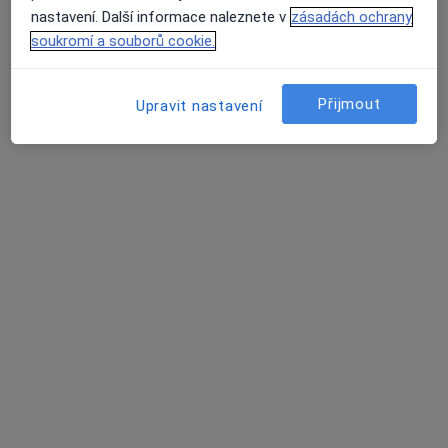
nastavení. Další informace naleznete v
zásadách ochrany
soukromí a souborů cookie.
MUDr. Jakub Rouchal
Ortoped
Přijmout
Upravit nastavení
218 názorů
Vránova 172, Brno
•
Mapa
MEDAPO.cz, s.r.o - ortopedická ambulance (Centrum lékařské péče, 1.NP)
Tento specialista nenabízí online rezervaci termínu na této adrese.
Rezervovat termín