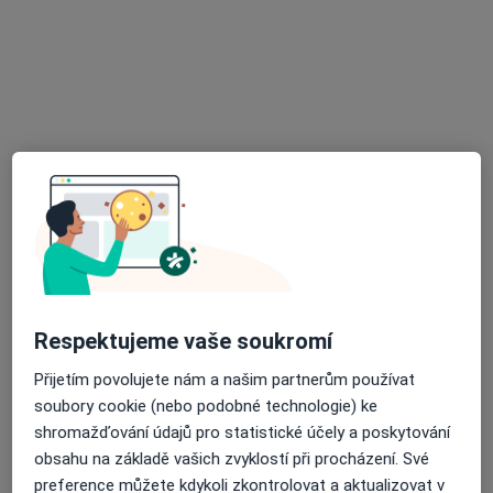
MUDr. Jan Cienciala Ph.D.
Ortoped, Chirurg
234 názorů
Žlutý kopec 6, Brno
•
Mapa
Ortopedická ordinace
Tento specialista nenabízí online rezervaci termínu na této adrese.
Rezervovat termín
Respektujeme vaše soukromí
Přijetím povolujete nám a našim partnerům používat
soubory cookie (nebo podobné technologie) ke
shromažďování údajů pro statistické účely a poskytování
obsahu na základě vašich zvyklostí při procházení. Své
preference můžete kdykoli zkontrolovat a aktualizovat v