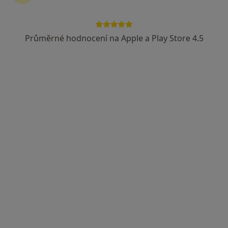
Průměrné hodnocení na Apple a Play Store 4.5
MUDr. Radovan Hora
·
Více
Ortoped
466 názorů
Adresa 1
Adresa 2
Terezie Brzkové 15, Plzeň
•
Mapa
Ortopedická ambulance Zdravcentrum Skvrňany
Tento specialista nenabízí online rezervaci termínu na této adrese.
Rezervovat termín