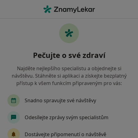
Hla
Ortoped
Filtry
Mapa
Ortoped
Pečujte o své zdraví
Jak řadíme výsledky vyhledávání?
Najděte nejlepšího specialistu a objednejte si
návštěvu. Stáhněte si aplikaci a získejte bezplatný
Vyberte město, ve kterém hledáte specialistu
přístup k všem funkcím připraveným pro vás:
Praha
Brno
Ostrava
Olomouc
P
Snadno spravujte své návštěvy
Odesílejte zprávy svým specialistům
Dostávejte připomenutí o návštěvě