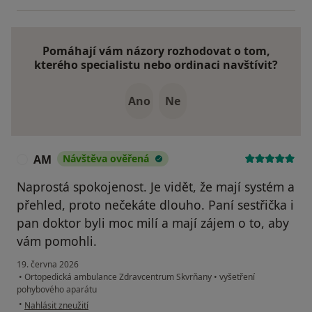
Pomáhají vám názory rozhodovat o tom,
kterého specialistu nebo ordinaci navštívit?
Ano
Ne
AM
Návštěva ověřená
A
Naprostá spokojenost. Je vidět, že mají systém a
přehled, proto nečekáte dlouho. Paní sestřička i
pan doktor byli moc milí a mají zájem o to, aby
vám pomohli.
19. června 2026
•
Ortopedická ambulance Zdravcentrum Skvrňany
•
vyšetření
pohybového aparátu
podle názoru uživatele AM
•
Nahlásit zneužití