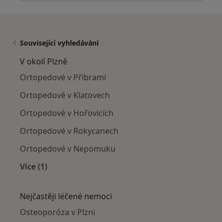
Související vyhledávání
V okolí Plzně
Ortopedové v Příbrami
Ortopedové v Klatovech
Ortopedové v Hořovicích
Ortopedové v Rokycanech
Ortopedové v Nepomuku
Více (1)
Více v kategorii: V okolí Plzně
Nejčastěji léčené nemoci
Osteoporóza v Plzni