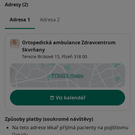
Adresy (2)
Adresa 1
Adresa 2
Ortopedická ambulance Zdravcentrum
Skvrňany
Terezie Brzkové 15,
Plzeň
318 00
Přiblížit mapu
se otevře v nové záložce
Dostupnost
Viz kalendář
Způsoby platby (soukromé návštěvy)
Na teto adrese lékař přijímá pacienty na pojišťovnu
Detaily