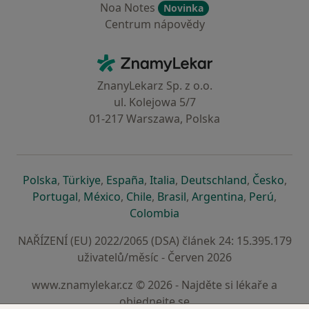
Noa Notes
Novinka
Centrum nápovědy
Kontakt
ZnamyLekar - Hlavní stránka
ZnanyLekarz Sp. z o.o.
ul. Kolejowa 5/7
01-217 Warszawa, Polska
se otevře v nové záložce
se otevře v nové záložce
se otevře v nové záložce
se otevře v nové záložce
se otevře v 
se o
Polska
,
Türkiye
,
España
,
Italia
,
Deutschland
,
Česko
,
se otevře v nové záložce
se otevře v nové záložce
se otevře v nové záložce
se otevře v nové záložc
se otevře v 
se ote
Portugal
,
México
,
Chile
,
Brasil
,
Argentina
,
Perú
,
se otevře v nové záložce
Colombia
NAŘÍZENÍ (EU) 2022/2065 (DSA) článek 24: 15.395.179
uživatelů/měsíc - Červen 2026
www.znamylekar.cz © 2026 - Najděte si lékaře a
objednejte se