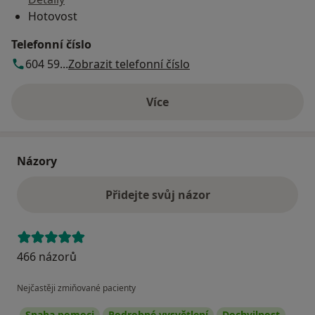
Hotovost
Telefonní číslo
604 59...
Zobrazit telefonní číslo
Více
o adrese
Názory
Přidejte svůj názor
466 názorů
Nejčastěji zmiňované pacienty
Snaha pomoci
Podrobné vysvětlení
Dochvilnost