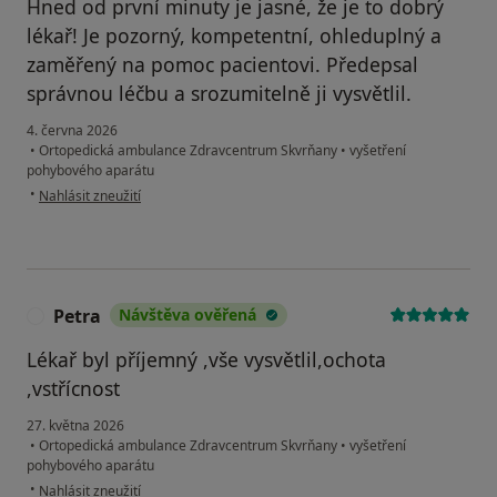
Hned od první minuty je jasné, že je to dobrý
lékař! Je pozorný, kompetentní, ohleduplný a
zaměřený na pomoc pacientovi. Předepsal
správnou léčbu a srozumitelně ji vysvětlil.
4. června 2026
•
Ortopedická ambulance Zdravcentrum Skvrňany
•
vyšetření
pohybového aparátu
podle názoru uživatele Tetiana Demisheva
•
Nahlásit zneužití
Petra
Návštěva ověřená
P
Lékař byl příjemný ,vše vysvětlil,ochota
,vstřícnost
27. května 2026
•
Ortopedická ambulance Zdravcentrum Skvrňany
•
vyšetření
pohybového aparátu
podle názoru uživatele Petra
•
Nahlásit zneužití