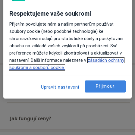
Specializace
:
- Diagnostika , depistáž, dispenzarizace a léčba
Respektujeme vaše soukromí
pacientů s metabolickými onemocněními skeletu (
Osteopenie, Osteoporoza, M.Paget....)
Přijetím povolujete nám a našim partnerům používat
- Diagnostika a léčba artrozy malých i velkých kloubů
Zobrazit galerii (5)
soubory cookie (nebo podobné technologie) ke
včetně kauzální léčby SYSADOA, polynukleotidy,
shromažďování údajů pro statistické účely a poskytování
kyselinou hyaluronovou, plazmou obohacenou
obsahu na základě vašich zvyklostí při procházení. Své
Více
destičkami i kolagenovými injekcemi GUNA MD
o zkušenostech
preference můžete kdykoli zkontrolovat a aktualizovat v
nastavení. Další informace naleznete v
zásadách ochrany
soukromí a souborů cookie.
Služby a ceník služeb
Vyšetření pohybového aparátu
Přijmout
Upravit nastavení
Objednat se
Detaily
Jak fungují ceny?