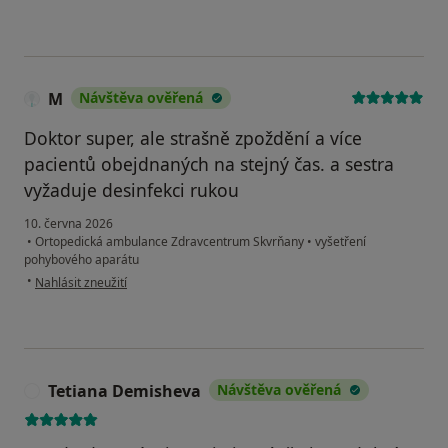
M
Návštěva ověřená
Doktor super, ale strašně zpoždění a více
pacientů obejdnaných na stejný čas. a sestra
vyžaduje desinfekci rukou
10. června 2026
•
Ortopedická ambulance Zdravcentrum Skvrňany
•
vyšetření
pohybového aparátu
podle názoru uživatele M
•
Nahlásit zneužití
Tetiana Demisheva
Návštěva ověřená
T