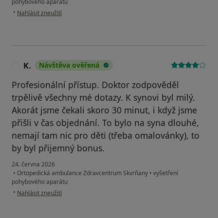
pohybového aparátu
podle názoru uživatele Dana M.
•
Nahlásit zneužití
K.
Návštěva ověřená
K
Profesionální přístup. Doktor zodpověděl
trpělivě všechny mé dotazy. K synovi byl milý.
Akorát jsme čekali skoro 30 minut, i když jsme
přišli v čas objednání. To bylo na syna dlouhé,
nemají tam nic pro děti (třeba omalovánky), to
by byl přijemný bonus.
24. června 2026
•
Ortopedická ambulance Zdravcentrum Skvrňany
•
vyšetření
pohybového aparátu
podle názoru uživatele K.
•
Nahlásit zneužití