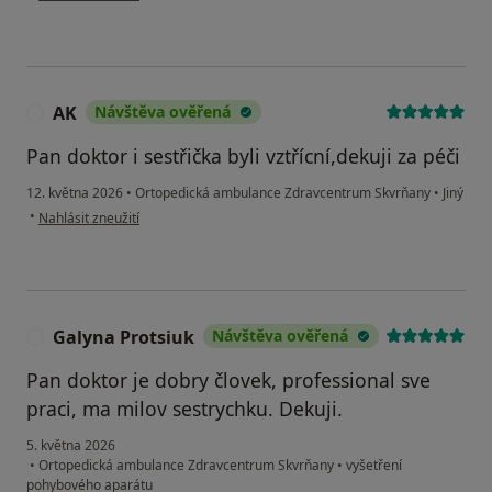
AK
Návštěva ověřená
A
Pan doktor i sestřička byli vztřícní,dekuji za péči
12. května 2026
•
Ortopedická ambulance Zdravcentrum Skvrňany
•
Jiný
podle názoru uživatele AK
•
Nahlásit zneužití
Galyna Protsiuk
Návštěva ověřená
G
Pan doktor je dobry človek, professional sve
praci, ma milov sestrychku. Dekuji.
5. května 2026
•
Ortopedická ambulance Zdravcentrum Skvrňany
•
vyšetření
pohybového aparátu