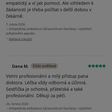
empatický a ví jak pomoct. Ale vzhledem k
žádanosti je třeba počítat s delší dobou v
čekárně.
7. srpna 2026
•
Ortopedická ambulance Zdravcentrum Skvrňany
•
vyšetření
pohybového aparátu
podle názoru uživatele S. B.
•
Nahlásit zneužití
Dana M.
Číslo ověřené
D
Velmi profesionální a milý přístup pana
doktora. Léčba vždy odborná a účinná.
Sestřička je ochotná, přátelská a také
profesionální. Děkuji za péči.
26. června 2026
•
Ortopedická ambulance Zdravcentrum Skvrňany
•
vyšetření