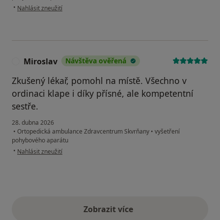
podle názoru uživatele Galyna Protsiuk
•
Nahlásit zneužití
Miroslav
Návštěva ověřená
M
Zkušený lékař, pomohl na místě. Všechno v
ordinaci klape i díky přísné, ale kompetentní
sestře.
28. dubna 2026
•
Ortopedická ambulance Zdravcentrum Skvrňany
•
vyšetření
pohybového aparátu
podle názoru uživatele Miroslav
•
Nahlásit zneužití
Zobrazit více
výše uvedené názory