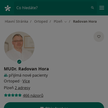
Hla
Co hledáte?
Hlavní Stránka
Ortoped
Plzeň
Radovan Hora
Změna města
MUDr.
Radovan Hora
přijímá nové pacienty
o specializacích
Ortoped
·
Více
Plzeň
2 adresy
466 názorů