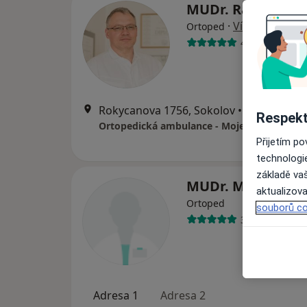
MUDr. Radovan H
·
Více
Ortoped
466 názorů
Rokycanova 1756, Sokolov
•
Mapa
Respekt
Přijetím p
technologi
základě vaš
MUDr. Marek Kal
aktualizova
Ortoped
souborů co
39 názorů
Adresa 1
Adresa 2