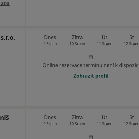
apa
.r.o.
Dnes
Zítra
Út
St
9 Srpen
10 Srpen
11 Srpen
12 Srpe
Online rezervace termínu není k dispozic
Zobrazit profil
niš
Dnes
Zítra
Út
St
9 Srpen
10 Srpen
11 Srpen
12 Srpe