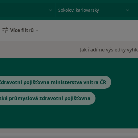
ace, nemoc nebo příjmení
Město nebo region
Více filtrů
Jak řadíme výsledky vyhl
Zdravotní pojišťovna ministerstva vnitra ČR
ská průmyslová zdravotní pojišťovna