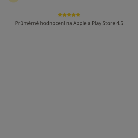
Průměrné hodnocení na Apple a Play Store 4.5
MUDr. Marek Kalenda
Ortoped
39 názorů
Tovární 600, Chodov
•
Mapa
Ortopedická ambulance
Tento specialista nenabízí online rezervaci termínu na této adrese.
Rezervovat termín