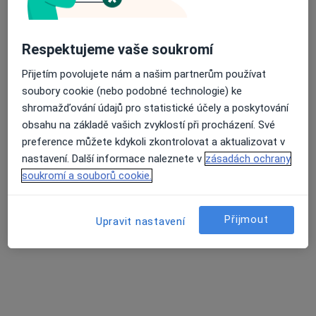
MUDr. Michal Klíma
Ortoped
9 názorů
Respektujeme vaše soukromí
nám. Dr. M. Horákové 8, Karlovy Vary
•
Mapa
Přijetím povolujete nám a našim partnerům používat
Ortopedická praxe
soubory cookie (nebo podobné technologie) ke
Tento specialista nenabízí online rezervaci termínu na této adrese.
shromažďování údajů pro statistické účely a poskytování
obsahu na základě vašich zvyklostí při procházení. Své
Rezervovat termín
preference můžete kdykoli zkontrolovat a aktualizovat v
nastavení. Další informace naleznete v
zásadách ochrany
soukromí a souborů cookie.
K dispozici jsou specialisté
Tito specialisté se nacházejí mimo Ostrov,
Přijmout
Upravit nastavení
karlovarský, v oblastech blízkých vašemu
vyhledávání.