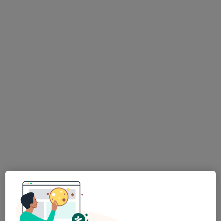
MUDr. Jiří Kaplan
Ortoped
16 názorů
nám. Dr. M. Horákové 8, Karlovy Vary
•
Mapa
Ortopedická a dermatologická praxe
Tento specialista nenabízí online rezervaci termínu na této adrese.
Rezervovat termín