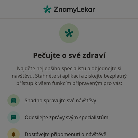
Hla
Ortoped • Ostrov, karlovarský
Filtry
Mapa
Ortoped Ostrov
Pečujte o své zdraví
Jak řadíme výsledky vyhledávání?
Najděte nejlepšího specialistu a objednejte si
návštěvu. Stáhněte si aplikaci a získejte bezplatný
Jakou pojišťovnu máte?
přístup k všem funkcím připraveným pro vás:
Zdravotní pojišťovna ministerstva vnitra ČR
Snadno spravujte své návštěvy
Odesílejte zprávy svým specialistům
Dostávejte připomenutí o návštěvě