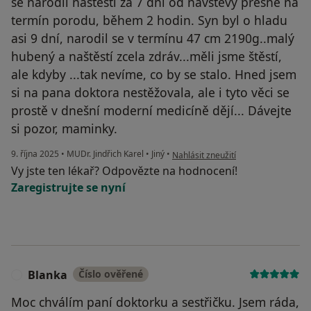
se narodil naštěstí za 7 dní od návštěvy přesně na
termín porodu, během 2 hodin. Syn byl o hladu
asi 9 dní, narodil se v termínu 47 cm 2190g..malý
hubený a naštěstí zcela zdráv...měli jsme štěstí,
ale kdyby ...tak nevíme, co by se stalo. Hned jsem
si na pana doktora nestěžovala, ale i tyto věci se
prostě v dnešní moderní medicíně dějí... Dávejte
si pozor, maminky.
podle názoru uživatele Pavlína Tom
9. října 2025
•
MUDr. Jindřich Karel
•
Jiný
•
Nahlásit zneužití
Vy jste ten lékař? Odpovězte na hodnocení!
Zaregistrujte se nyní
Blanka
Číslo ověřené
B
Moc chválím paní doktorku a sestřičku. Jsem ráda,