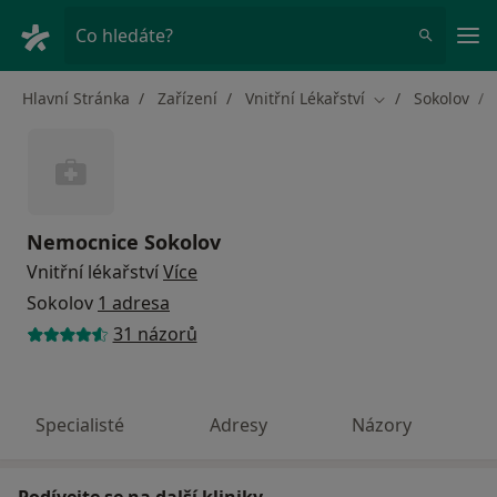
Hla
Co hledáte?
Hlavní Stránka
Zařízení
Vnitřní Lékařství
Sokolov
Změna města
Nemocnice Sokolov
Vnitřní lékařství
Více
Sokolov
1 adresa
31 názorů
Specialisté
Adresy
Názory
Podívejte se na další kliniky