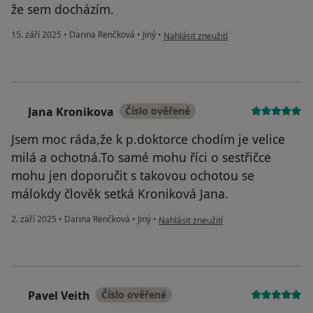
že sem docházím.
podle názoru uživatele Blanka
15. září 2025
•
Darina Renčková
•
Jiný
•
Nahlásit zneužití
Jana Kronikova
Číslo ověřené
J
Jsem moc ráda,že k p.doktorce chodím je velice
milá a ochotná.To samé mohu říci o sestřičce
mohu jen doporučit s takovou ochotou se
málokdy člověk setká Kroniková Jana.
podle názoru uživatele Jana Kronikova
2. září 2025
•
Darina Renčková
•
Jiný
•
Nahlásit zneužití
Pavel Veith
Číslo ověřené
P