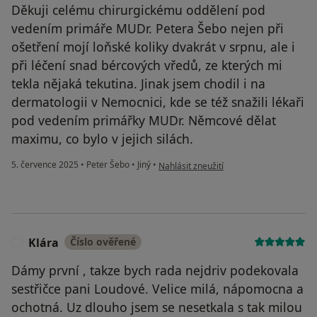
Děkuji celému chirurgickému oddělení pod
vedením primáře MUDr. Petera Šebo nejen při
ošetření mojí loňské koliky dvakrát v srpnu, ale i
při léčení snad bércových vředů, ze kterých mi
tekla nějaká tekutina. Jinak jsem chodil i na
dermatologii v Nemocnici, kde se též snažili lékaři
pod vedením primářky MUDr. Němcové dělat
maximu, co bylo v jejich silách.
podle názoru uživatele Pavel Veith
5. července 2025
•
Peter Šebo
•
Jiný
•
Nahlásit zneužití
Klára
Číslo ověřené
K
Dámy první , takze bych rada nejdriv podekovala
sestřičce pani Loudové. Velice milá, nápomocna a
ochotná. Uz dlouho jsem se nesetkala s tak milou