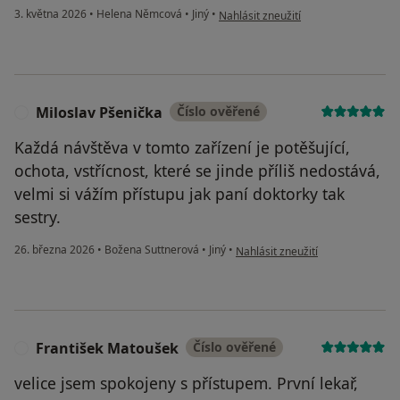
podle názoru uživatele PV
3. května 2026
•
Helena Němcová
•
Jiný
•
Nahlásit zneužití
Miloslav Pšenička
Číslo ověřené
M
Každá návštěva v tomto zařízení je potěšující,
ochota, vstřícnost, které se jinde příliš nedostává,
velmi si vážím přístupu jak paní doktorky tak
sestry.
podle názoru uživatele Miloslav 
26. března 2026
•
Božena Suttnerová
•
Jiný
•
Nahlásit zneužití
František Matoušek
Číslo ověřené
F
velice jsem spokojeny s přístupem. První lekař,