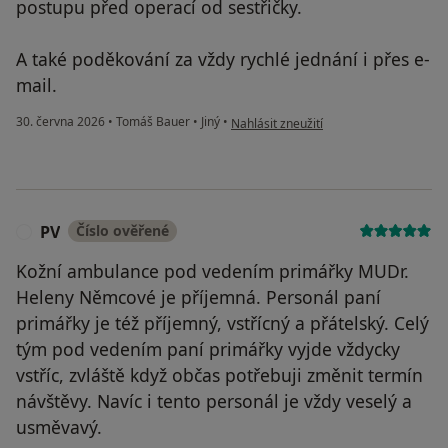
postupu před operací od sestřičky.
A také poděkování za vždy rychlé jednání i přes e-
mail.
podle názoru uživatele M.D.
30. června 2026
•
Tomáš Bauer
•
Jiný
•
Nahlásit zneužití
PV
Číslo ověřené
P
Kožní ambulance pod vedením primářky MUDr.
Heleny Němcové je příjemná. Personál paní
primářky je též příjemný, vstřícný a přátelský. Celý
tým pod vedením paní primářky vyjde vždycky
vstříc, zvláště když občas potřebuji změnit termín
návštěvy. Navíc i tento personál je vždy veselý a
usměvavý.