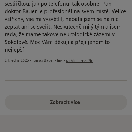
sestřičkou, jak po telefonu, tak osobne. Pan
doktor Bauer je profesionál na svém místě. Velice
vstřícný, vse mi vysvětlil, nebala jsem se na nic
zeptat ani se svěřit. Neskutečně milý tým a jsem
rada, že mame takove neurologické zázemí v
Sokolově. Moc Vám děkuji a přeji jenom to
nejlepší
podle názoru uživatele Klára
24. ledna 2025
•
Tomáš Bauer
•
Jiný
•
Nahlásit zneužití
Zobrazit více