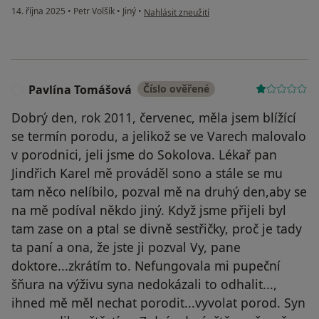
podle názoru uživatele Dana Laštovičková
14. října 2025
•
Petr Volšík
•
Jiný
•
Nahlásit zneužití
Pavlína Tomášová
Číslo ověřené
P
Dobrý den, rok 2011, červenec, měla jsem blížící
se termín porodu, a jelikož se ve Varech malovalo
v porodnici, jeli jsme do Sokolova. Lékař pan
Jindřich Karel mě prováděl sono a stále se mu
tam něco nelíbilo, pozval mě na druhý den,aby se
na mě podíval někdo jiný. Když jsme přijeli byl
tam zase on a ptal se divně sestřičky, proč je tady
ta paní a ona, že jste ji pozval Vy, pane
doktore...zkrátím to. Nefungovala mi pupeční
šňura na výživu syna nedokázali to odhalit...,
ihned mě měl nechat porodit...vyvolat porod. Syn