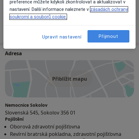
Luboš Fišer
preference můžete kdykoli zkontrolovat a aktualizovat v
Internista, Kardiolog
nastavení. Další informace naleznete v
zásadách ochrany
soukromí a souborů cookie.
27 názorů
+ 13 specialistů
Přijmout
Upravit nastavení
Adresa
Přiblížit mapu
Nemocnice Sokolov
Slovenská 545, Sokolov 356 01
Pojištění
Oborová zdravotní pojišťovna
Revírní bratrská pokladna, zdravotní pojišťovna