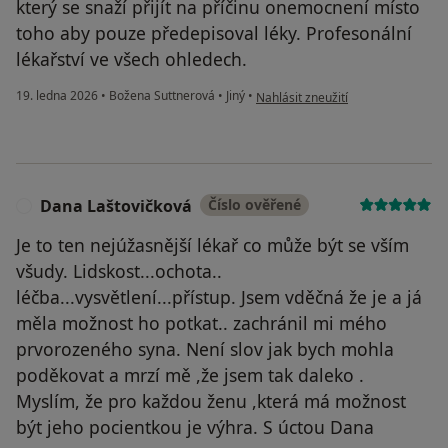
který se snaží přijít na příčinu onemocnení místo
toho aby pouze předepisoval léky. Profesonální
lékařství ve všech ohledech.
podle názoru uživatele František 
19. ledna 2026
•
Božena Suttnerová
•
Jiný
•
Nahlásit zneužití
Dana Laštovičková
Číslo ověřené
D
Je to ten nejúžasnější lékař co může být se vším
všudy. Lidskost...ochota..
léčba...vysvětlení...přístup. Jsem vděčná že je a já
měla možnost ho potkat.. zachránil mi mého
prvorozeného syna. Není slov jak bych mohla
poděkovat a mrzí mě ,že jsem tak daleko .
Myslím, že pro každou ženu ,která má možnost
být jeho pocientkou je výhra. S úctou Dana