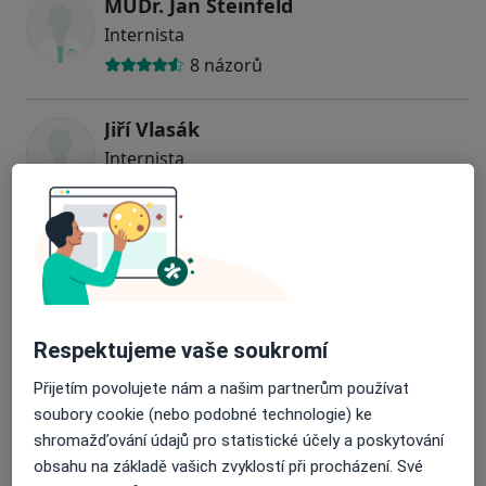
MUDr. Jan Šteinfeld
Internista
8 názorů
Jiří Vlasák
Internista
4 názory
MUDr. Zuzana Tarčáková
Internista
Respektujeme vaše soukromí
MUDr. Jan Kirchner
Přijetím povolujete nám a našim partnerům používat
Gastroenterolog, Internista
soubory cookie (nebo podobné technologie) ke
11 názorů
shromažďování údajů pro statistické účely a poskytování
obsahu na základě vašich zvyklostí při procházení. Své