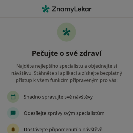
Hla
Ortoped • Plzeň, plzeňský
Filtry
• 1
Mapa
Doporučení ortopedové s Zaměstnanecká
Pečujte o své zdraví
pojišťovna Škoda Plzeň
Jak řadíme výsledky vyhledávání?
Najděte nejlepšího specialistu a objednejte si
návštěvu. Stáhněte si aplikaci a získejte bezplatný
přístup k všem funkcím připraveným pro vás:
Snadno spravujte své návštěvy
Odesílejte zprávy svým specialistům
Fakultní nemocnice Plzeň
Dostávejte připomenutí o návštěvě
·
Více
Ortoped, Anesteziolog, Chirurg