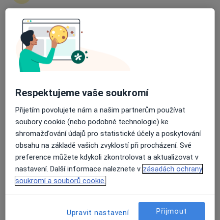
21 názorů
Edvarda Beneše 1128/13, Plzeň
•
Mapa
Průměrné hodnocení na Apple a Play Store 4.5
Fakultní nemocnice Plzeň
Tato klinika nemá specialisty s dostupnými termíny v online kalendáři
Zobrazit profil
Respektujeme vaše soukromí
Přijetím povolujete nám a našim partnerům používat
soubory cookie (nebo podobné technologie) ke
shromažďování údajů pro statistické účely a poskytování
obsahu na základě vašich zvyklostí při procházení. Své
preference můžete kdykoli zkontrolovat a aktualizovat v
nastavení. Další informace naleznete v
zásadách ochrany
soukromí a souborů cookie.
MUDr. Miloslav Zárybnický
Ortoped, Chirurg
Přijmout
Upravit nastavení
1 názor