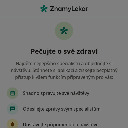
Hla
Ortoped • Plzeň, plzeňský
Filtry
Mapa
Ortoped Plzeň
Pečujte o své zdraví
Jak řadíme výsledky vyhledávání?
Najděte nejlepšího specialistu a objednejte si
návštěvu. Stáhněte si aplikaci a získejte bezplatný
Jakou pojišťovnu máte?
přístup k všem funkcím připraveným pro vás:
Všeobecná zdravotní pojišťovna
Zdravotní poj
Snadno spravujte své návštěvy
Odesílejte zprávy svým specialistům
Dostávejte připomenutí o návštěvě