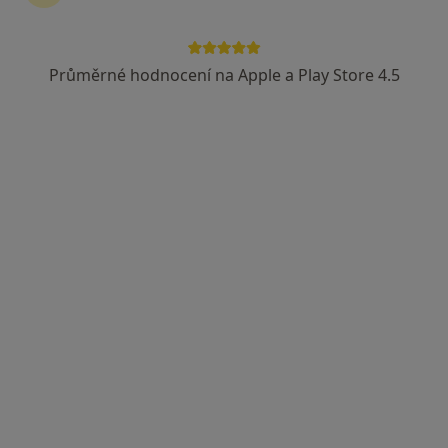
Průměrné hodnocení na Apple a Play Store 4.5
MUDr. Radovan Hora
·
Více
Ortoped
466 názorů
Terezie Brzkové 15, Plzeň
•
Mapa
Ortopedická ambulance Zdravcentrum Skvrňany
Tento specialista nenabízí online rezervaci termínu na této adrese.
Rezervovat termín