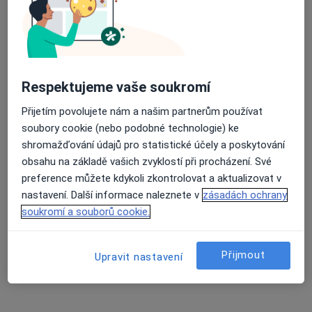
Medical Institut care s.r.o.
·
Více
Ortoped, Dentální hygienistka, hygienista, Dermatolog
Adresa 1
Adresa 2
Respektujeme vaše soukromí
Přijetím povolujete nám a našim partnerům používat
Bezručova 16, Plzeň
•
Mapa
soubory cookie (nebo podobné technologie) ke
Medical Institut care s.r.o.
shromažďování údajů pro statistické účely a poskytování
Tato klinika nemá specialisty s dostupnými termíny v online kalendáři
obsahu na základě vašich zvyklostí při procházení. Své
preference můžete kdykoli zkontrolovat a aktualizovat v
Zobrazit profil
nastavení. Další informace naleznete v
zásadách ochrany
soukromí a souborů cookie.
Přijmout
Upravit nastavení